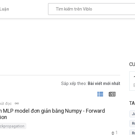
Luận
C
Sắp xếp theo:
Bài viết mới nhất
TA
hút đọc
om MLP model đơn giản bằng Numpy - Forward
J
ion
R
ckpropagation
1
R