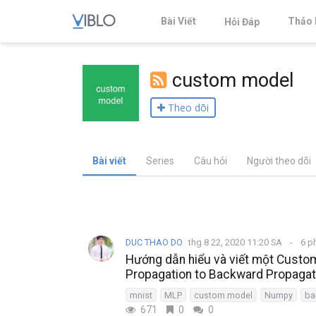
Bài Viết
Thảo 
Hỏi Đáp
custom model
Theo dõi
Bài viết
Series
Câu hỏi
Người theo dõi
DUC THAO DO
thg 8 22, 2020 11:20 SA
6 p
Hướng dẫn hiểu và viết một Cust
Propagation to Backward Propagat
mnist
MLP
custom model
Numpy
ba
671
0
0