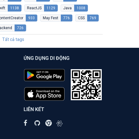
wift
1138
ReactJS
1129
Java
1008
ontentCreator
933
May Fest
776
CSS
769
ackend
726
Tất cả tags
ỨNG DỤNG DI ĐỘNG
LIÊN KẾT