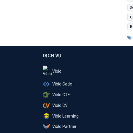
S
C
B
DỊCH VỤ
Viblo
Viblo Code
Viblo CTF
Viblo CV
Viblo Learning
Viblo Partner