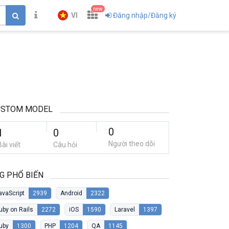
new
VI
Đăng nhập/Đăng ký
USTOM MODEL
0
1
0
Người theo dõi
Bài viết
Câu hỏi
G PHỔ BIẾN
avaScript
2939
Android
2322
uby on Rails
2272
iOS
1590
Laravel
1397
uby
1300
PHP
1204
QA
1145