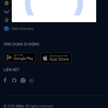
Viblo Learning
Viblo Partner
Viblo Battle
Viblo Interview
ỨNG DỤNG DI ĐỘNG
LIÊN KẾT
© 2026
Viblo
. All rights reserved.