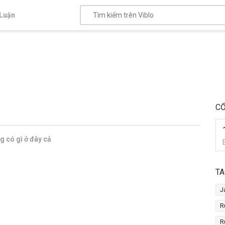
Luận
CỔ
 có gì ở đây cả
TA
J
R
R