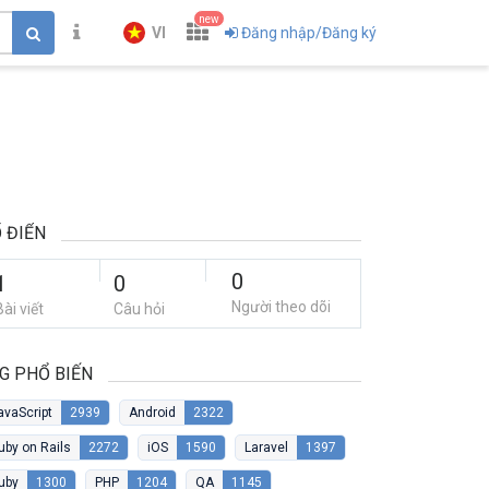
new
VI
Đăng nhập/Đăng ký
 ĐIỂN
0
1
0
Người theo dõi
Bài viết
Câu hỏi
G PHỔ BIẾN
avaScript
2939
Android
2322
uby on Rails
2272
iOS
1590
Laravel
1397
uby
1300
PHP
1204
QA
1145