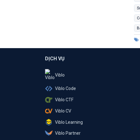
S
C
B
DỊCH VỤ
Viblo
Viblo Code
Viblo CTF
Viblo CV
Viblo Learning
Viblo Partner