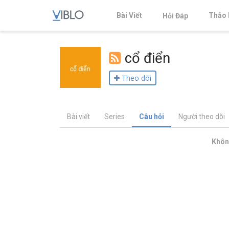
Bài Viết
Thảo 
Hỏi Đáp
cổ điển
Theo dõi
Bài viết
Series
Câu hỏi
Người theo dõi
Không