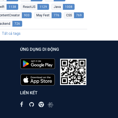
wift
1138
ReactJS
1129
Java
1008
ontentCreator
933
May Fest
776
CSS
769
ackend
726
Tất cả tags
ỨNG DỤNG DI ĐỘNG
LIÊN KẾT