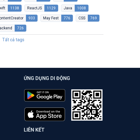
wift
1138
ReactJS
1129
Java
1008
ontentCreator
933
May Fest
776
CSS
769
ackend
726
Tất cả tags
ỨNG DỤNG DI ĐỘNG
LIÊN KẾT