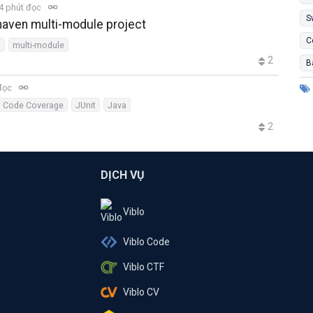
4 phút đọc
S
aven multi-module project
C
o
multi-module
2
B
đọc
Code Coverage
JUnit
Java
2
DỊCH VỤ
Viblo
Viblo Code
Viblo CTF
Viblo CV