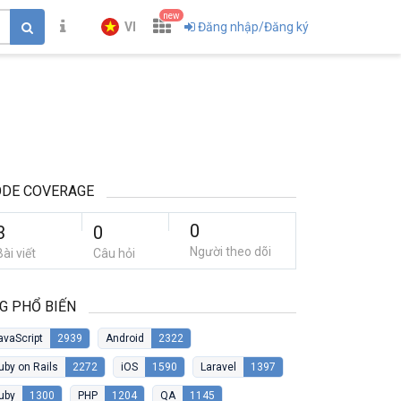
new
VI
Đăng nhập/Đăng ký
ODE COVERAGE
0
3
0
Người theo dõi
Bài viết
Câu hỏi
G PHỔ BIẾN
avaScript
2939
Android
2322
uby on Rails
2272
iOS
1590
Laravel
1397
uby
1300
PHP
1204
QA
1145