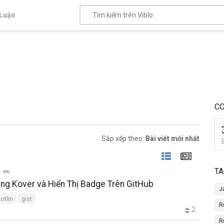
Luận
C
Sắp xếp theo:
Bài viết mới nhất
TA
g Kover và Hiển Thị Badge Trên GitHub
J
otlin
gist
R
2
R