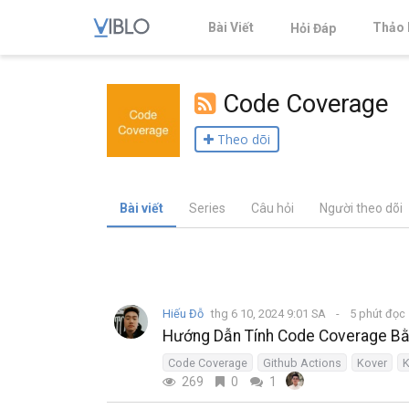
Bài Viết
Thảo 
Hỏi Đáp
Code Coverage
Theo dõi
Bài viết
Series
Câu hỏi
Người theo dõi
Hiếu Đỗ
thg 6 10, 2024 9:01 SA
5 phút đọc
Hướng Dẫn Tính Code Coverage Bằn
Code Coverage
Github Actions
Kover
K
269
0
1