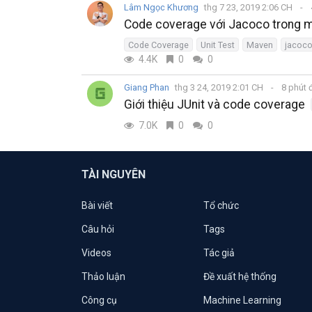
Lâm Ngọc Khương
thg 7 23, 2019 2:06 CH
Code coverage với Jacoco trong m
Code Coverage
Unit Test
Maven
jacoc
4.4K
0
0
Giang Phan
thg 3 24, 2019 2:01 CH
8 phút 
Giới thiệu JUnit và code coverage
7.0K
0
0
TÀI NGUYÊN
Bài viết
Tổ chức
Câu hỏi
Tags
Videos
Tác giả
Thảo luận
Đề xuất hệ thống
Công cụ
Machine Learning