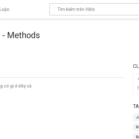
Luận
 - Methods
CL
 có gì ở đây cả
TA
J
R
R