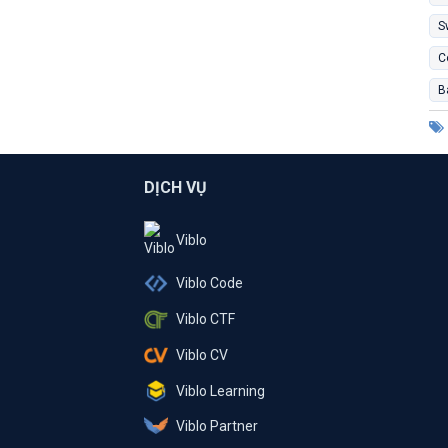
S
C
B
DỊCH VỤ
Viblo
Viblo Code
Viblo CTF
Viblo CV
Viblo Learning
Viblo Partner