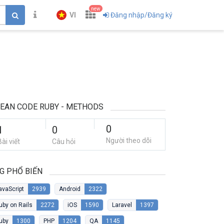
new
VI
Đăng nhập/Đăng ký
EAN CODE RUBY - METHODS
0
1
0
Người theo dõi
Bài viết
Câu hỏi
G PHỔ BIẾN
avaScript
2939
Android
2322
uby on Rails
2272
iOS
1590
Laravel
1397
uby
1300
PHP
1204
QA
1145