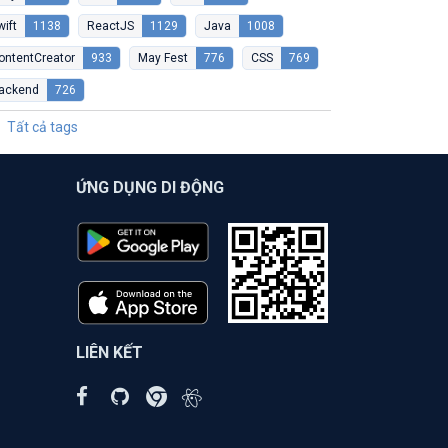
wift
1138
ReactJS
1129
Java
1008
ontentCreator
933
May Fest
776
CSS
769
ackend
726
Tất cả tags
ỨNG DỤNG DI ĐỘNG
LIÊN KẾT