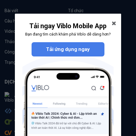
Bài viết
Tổ chức
Câu hỏi
Tags
Tải ngay Viblo Mobile App
Videos
Tác giả
Bạn đang tìm cách khám phá Viblo dễ dàng hơn?
Thảo luận
Đề xuất hệ thống
Tải ứng dụng ngay
Công cụ
Machine Learning
Trạng thái hệ thống
DỊCH VỤ
Viblo
Viblo Code
Viblo CTF
Viblo CV