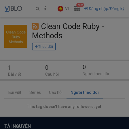
new
VI
Đăng nhập/Đăng ký
Clean Code Ruby -
Methods
Theo dõi
0
1
0
Người theo dõi
Bài viết
Câu hỏi
Bài viết
Series
Câu hỏi
Người theo dõi
This tag doesn't have any followers, yet.
TÀI NGUYÊN