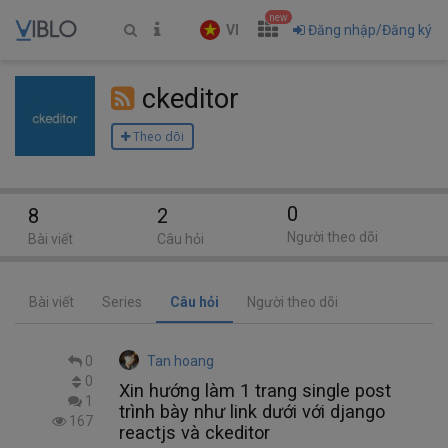
new
VI
Đăng nhập/Đăng ký
ckeditor
Theo dõi
0
8
2
Người theo dõi
Bài viết
Câu hỏi
Bài viết
Series
Câu hỏi
Người theo dõi
0
Tan hoang
0
Xin hướng làm 1 trang single post
1
trình bày như link dưới với django
167
reactjs và ckeditor