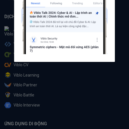
DỊCH VỤ
Viblo
Viblo Code
Viblo CTF
Viblo CV
Viblo Learning
Viblo Partner
Viblo Battle
Viblo Interview
ỨNG DỤNG DI ĐỘNG