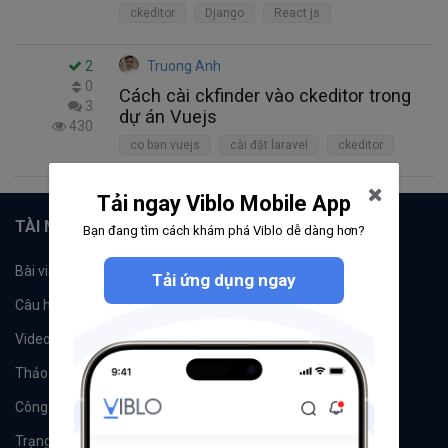
ckeditor
Django
React js
2
Truong Anh
0
Cách cài ckfinder vào ckeditor trong
3
dự án Vuejs
430
co ban vuejs
cài đặt laravel
ckeditor
Tải ngay Viblo Mobile App
TÀI NGUYÊN
Bạn đang tìm cách khám phá Viblo dễ dàng hơn?
Bài viết
Tổ chức
Tải ứng dụng ngay
Câu hỏi
Tags
Videos
Tác giả
Thảo luận
Đề xuất hệ thống
Công cụ
Machine Learning
Trạng thái hệ thống