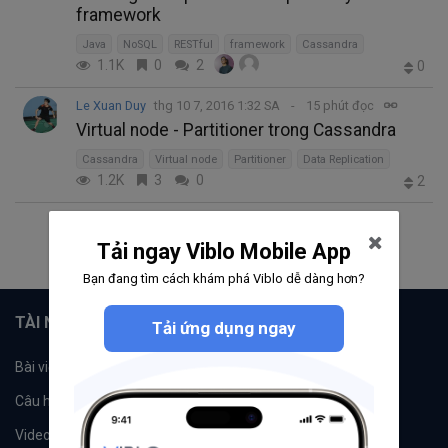
framework
Java
NoSQL
RESTful
framework
Cassandra
1.1K
0
2
0
Le Xuan Duy
thg 10 7, 2016 1:32 SA
15 phút đọc
Virtual node - Partitioner trong Cassandra
Cassandra
Virtual node
Partitioner
Data Replication
1.2K
3
0
2
1
2
Tải ngay Viblo Mobile App
Bạn đang tìm cách khám phá Viblo dễ dàng hơn?
TÀI NGUYÊN
Tải ứng dụng ngay
Bài viết
Tổ chức
Câu hỏi
Tags
Videos
Tác giả