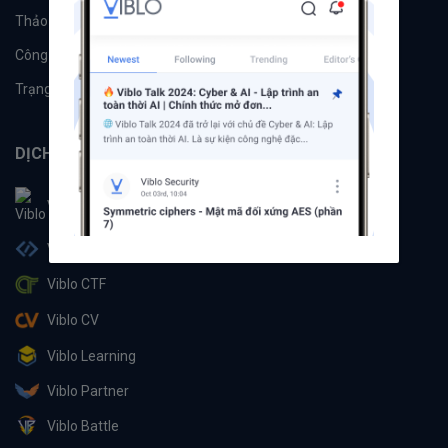
Thảo luận
Đề xuất hệ thống
Công cụ
Machine Learning
Trạng thái hệ thống
DỊCH VỤ
Viblo
Viblo Code
Viblo CTF
Viblo CV
Viblo Learning
Viblo Partner
Viblo Battle