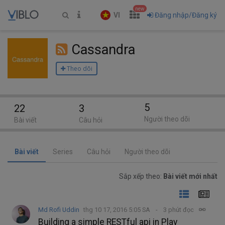
new
VI
Đăng nhập/Đăng ký
Cassandra
Theo dõi
5
22
3
Người theo dõi
Bài viết
Câu hỏi
Bài viết
Series
Câu hỏi
Người theo dõi
Sắp xếp theo:
Bài viết mới nhất
Md Rofi Uddin
thg 10 17, 2016 5:05 SA
3 phút đọc
Building a simple RESTful api in Play