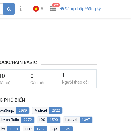
new
VI
Đăng nhập/Đăng ký
OCKCHAIN BASIC
1
10
0
Người theo dõi
Bài viết
Câu hỏi
G PHỔ BIẾN
avaScript
2939
Android
2322
uby on Rails
2272
iOS
1590
Laravel
1397
uby
1300
PHP
1204
QA
1145