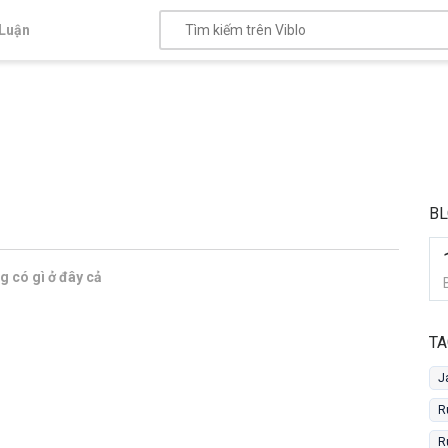
Luận
BL
 có gì ở đây cả
TA
J
R
R