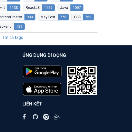
wift
1138
ReactJS
1129
Java
1007
ontentCreator
933
May Fest
776
CSS
769
ackend
721
Tất cả tags
ỨNG DỤNG DI ĐỘNG
LIÊN KẾT