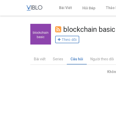
Bài Viết
Thảo 
Hỏi Đáp
blockchain basic
Theo dõi
Bài viết
Series
Câu hỏi
Người theo dõi
Không