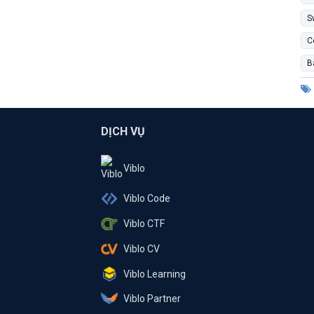
S
C
B
DỊCH VỤ
Viblo
Viblo Code
Viblo CTF
Viblo CV
Viblo Learning
Viblo Partner