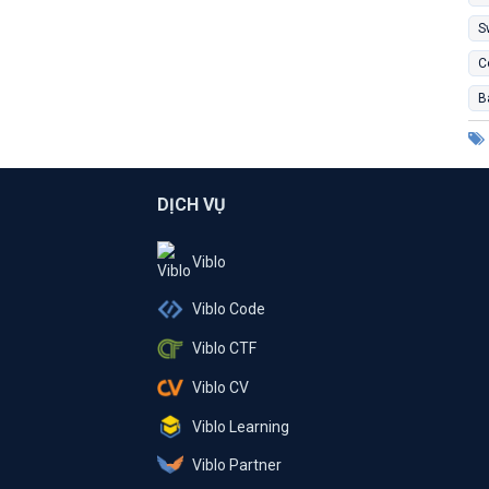
S
C
B
DỊCH VỤ
Viblo
Viblo Code
Viblo CTF
Viblo CV
Viblo Learning
Viblo Partner