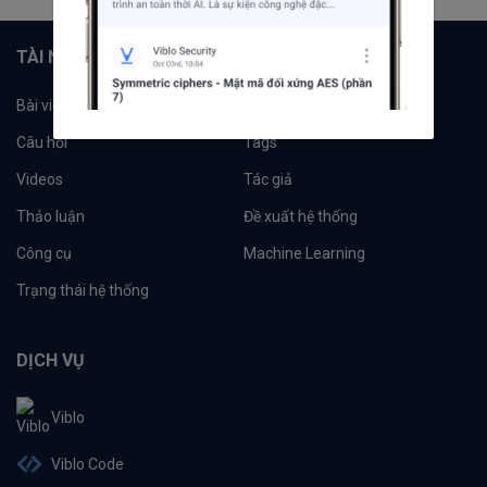
TÀI NGUYÊN
Bài viết
Tổ chức
Câu hỏi
Tags
Videos
Tác giả
Thảo luận
Đề xuất hệ thống
Công cụ
Machine Learning
Trạng thái hệ thống
DỊCH VỤ
Viblo
Viblo Code