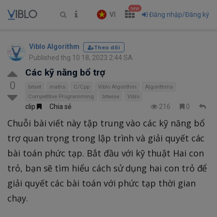
new
VI
Đăng nhập/Đăng ký
Viblo Algorithm
Theo dõi
Published thg 10 18, 2023 2:44 SA
Các kỹ năng bổ trợ
0
bitset
maths
C/Cpp
Viblo Algorithm
Algorithms
Competitive Programming
bitwise
Viblo
clip
Chia sẻ
216
0
Chuỗi bài viết này tập trung vào các kỹ năng bổ
trợ quan trọng trong lập trình và giải quyết các
bài toán phức tạp. Bắt đầu với kỹ thuật Hai con
trỏ, bạn sẽ tìm hiểu cách sử dụng hai con trỏ để
giải quyết các bài toán với phức tạp thời gian
chạy.