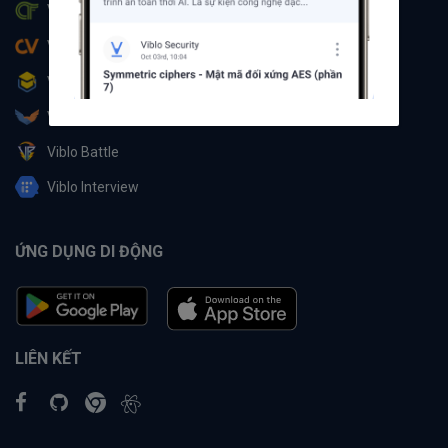
Viblo CTF
Viblo CV
Viblo Learning
Viblo Partner
Viblo Battle
Viblo Interview
ỨNG DỤNG DI ĐỘNG
LIÊN KẾT