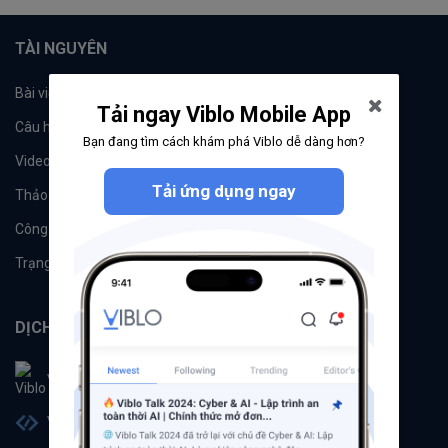
TÀI NGUYÊN
Bài viết
Tổ chức
Tải ngay Viblo Mobile App
Câu hỏi
Tags
Bạn đang tìm cách khám phá Viblo dễ dàng hơn?
Videos
Tác giả
Tải ứng dụng ngay
Thảo luận
Đề xuất hệ thống
Công cụ
Machine Learning
Trạng thái hệ thống
DỊCH VỤ
Viblo
Viblo Code