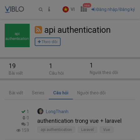
new
VI
Đăng nhập/Đăng ký
api authentication
Theo dõi
1
19
1
Người theo dõi
Bài viết
Câu hỏi
Bài viết
Series
Câu hỏi
Người theo dõi
1
LongThanh
0
authentication trong vue + laravel
3
api authentication
Laravel
Vue
159