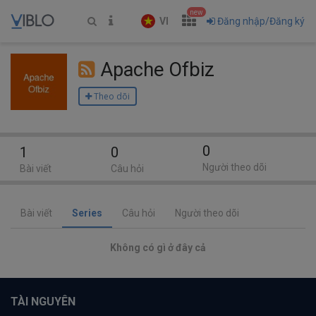
new
VI
Đăng nhập/Đăng ký
Apache Ofbiz
Theo dõi
0
1
0
Người theo dõi
Bài viết
Câu hỏi
Bài viết
Series
Câu hỏi
Người theo dõi
Không có gì ở đây cả
TÀI NGUYÊN