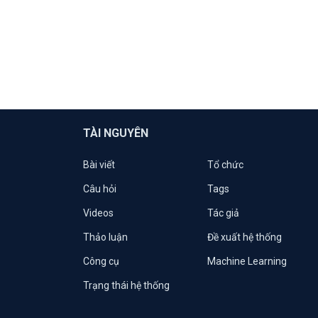
TÀI NGUYÊN
Bài viết
Tổ chức
Câu hỏi
Tags
Videos
Tác giả
Thảo luận
Đề xuất hệ thống
Công cụ
Machine Learning
Trạng thái hệ thống