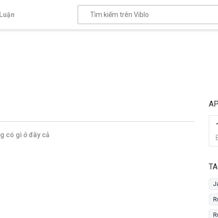
Luận
AP
 có gì ở đây cả
TA
J
R
R