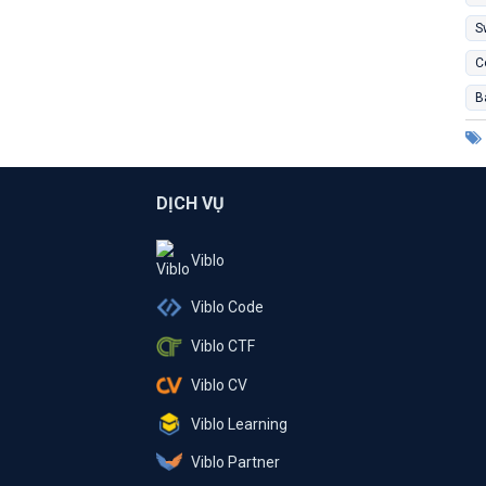
S
C
B
DỊCH VỤ
Viblo
Viblo Code
Viblo CTF
Viblo CV
Viblo Learning
Viblo Partner