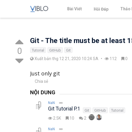
Bài Viết
Thảo 
Hỏi Đáp
Git - The title must be at least 
0
Tutorial
GitHub
Git
Xuất bản thg 12 21, 2020 10:24 SA
•
112
0
Just only git
Chia sẻ
NỘI DUNG
NaN
Git Tutorial P.1
Git
GitHub
Tutorial
2.5K
10
2
NaN