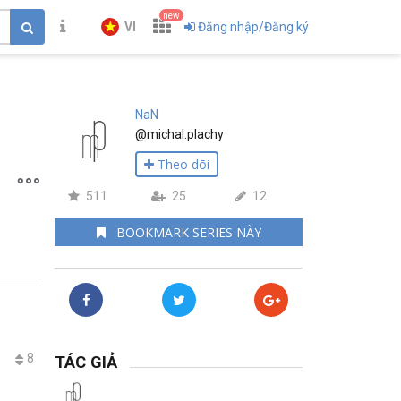
new
VI
Đăng nhập/Đăng ký
NaN
@michal.plachy
Theo dõi
511
25
12
BOOKMARK SERIES NÀY
8
TÁC GIẢ