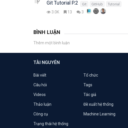
Git Tutorial P.2
Git
GitHub
Tutorial
3.0K
13
3
BÌNH LUẬN
Thêm một bình luận
TÀI NGUYÊN
Bài viết
Tổ chức
Câu hỏi
Tags
Videos
Tác giả
Thảo luận
Đề xuất hệ thống
Công cụ
Machine Learning
Trạng thái hệ thống