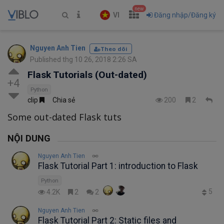
new
VI
Đăng nhập/Đăng ký
Nguyen Anh Tien
Theo dõi
Published thg 10 26, 2018 2:26 SA
Flask Tutorials (Out-dated)
+4
Python
clip
Chia sẻ
200
2
Some out-dated Flask tuts
NỘI DUNG
Nguyen Anh Tien
Flask Tutorial Part 1: introduction to Flask
Python
5
4.2K
2
2
Nguyen Anh Tien
Flask Tutorial Part 2: Static files and