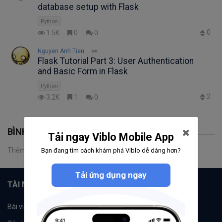
database setup with Flask
Python
0
1.5K
0
0
Nguyen Anh Tien
Flask Tutorial Part 3: User Authentication
and Basic Form in Flask
Python
2
3.2K
1
0
BÌNH LUẬN
Tải ngay Viblo Mobile App
Thêm một bình luận
Bạn đang tìm cách khám phá Viblo dễ dàng hơn?
Tải ứng dụng ngay
TÀI NGUYÊN
Bài viết
Tổ chức