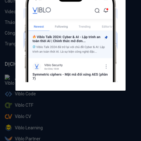
Câu hỏi
Tags
Videos
Tác giả
Thảo luận
Đề xuất hệ thống
Công cụ
Machine Learning
Trạng thái hệ thống
DỊCH VỤ
Viblo
Viblo Code
Viblo CTF
Viblo CV
Viblo Learning
Viblo Partner