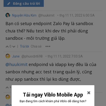
Đăng câu trả lời
Nguyễn Hữu Kim
@huukimit
•
thg 11 11, 2022 6:00 SA
Bạn có setup endpoint Zalo Pay là sandbox
chưa thế? Nếu test khi dev thì phải dùng
sandbox - môi trường giả lập.
0
|
Trả lời
Chia sẻ
June
@phuocbt698
•
thg 11 11, 2022 7:03 SA
@huukimit
endpoind và idapp key đều là của
sanbox nhưng acc test trang quản lý, cũng
như app sanbox thì lại ko dùng được,
+1
|
Trả lời
Chia sẻ
Tải ngay Viblo Mobile App
June
@phuocbt698
•
thg 11 11, 2022 7:09 SA
Bạn đang tìm cách khám phá Viblo dễ dàng hơn?
@phuocbt698
các thông tin đó đều của zalo