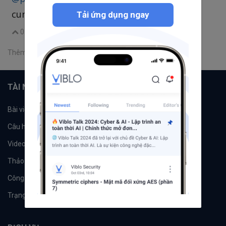
cung cấp bên mục FAQ
Tải ứng dụng ngay
0
|
Trả lời
Chia sẻ
Thêm một bình luận
TÀI NGUYÊN
Bài viết
Tổ chức
Câu hỏi
Tags
Videos
Tác giả
Thảo luận
Đề xuất hệ thống
Công cụ
Machine Learning
Trạng thái hệ thống