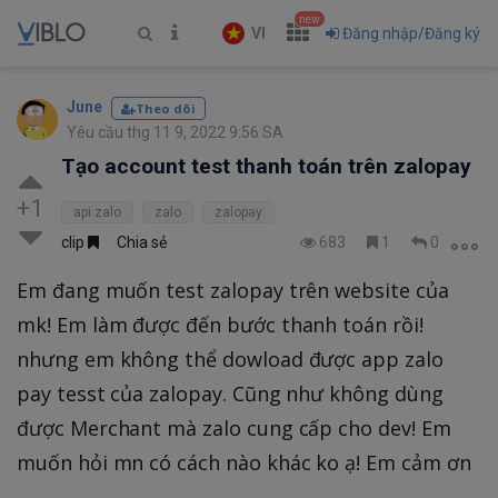
new
VI
Đăng nhập/Đăng ký
June
Theo dõi
Yêu cầu thg 11 9, 2022 9:56 SA
Tạo account test thanh toán trên zalopay
+1
api zalo
zalo
zalopay
clip
Chia sẻ
683
1
0
Em đang muốn test zalopay trên website của
mk! Em làm được đến bước thanh toán rồi!
nhưng em không thể dowload được app zalo
pay tesst của zalopay. Cũng như không dùng
được Merchant mà zalo cung cấp cho dev! Em
muốn hỏi mn có cách nào khác ko ạ! Em cảm ơn