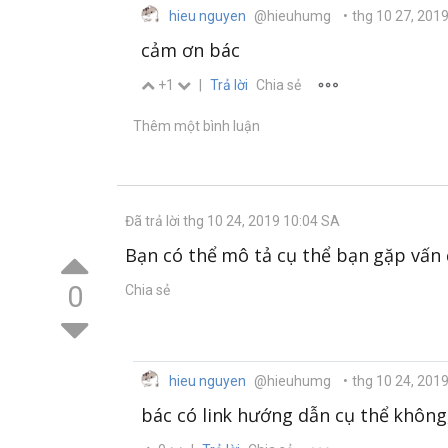
hieu nguyen
@hieuhumg
•
thg 10 27, 201
cảm ơn bác
+1
|
Trả lời
Chia sẻ
Thêm một bình luận
Đã trả lời thg 10 24, 2019 10:04 SA
Bạn có thể mô tả cụ thể bạn gặp vấn 
0
Chia sẻ
hieu nguyen
@hieuhumg
•
thg 10 24, 201
bác có link hướng dẫn cụ thể không,