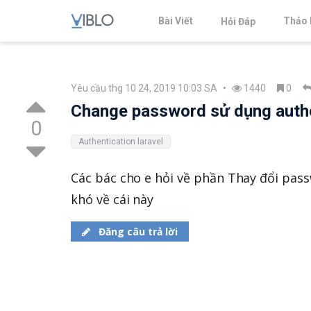
Bài Viết
Thảo 
Hỏi Đáp
Yêu cầu thg 10 24, 2019 10:03 SA
•
1440
0
Change password sử dụng authen
0
Authentication laravel
Các bác cho e hỏi về phần Thay đổi pass
khó về cái này
Đăng câu trả lời