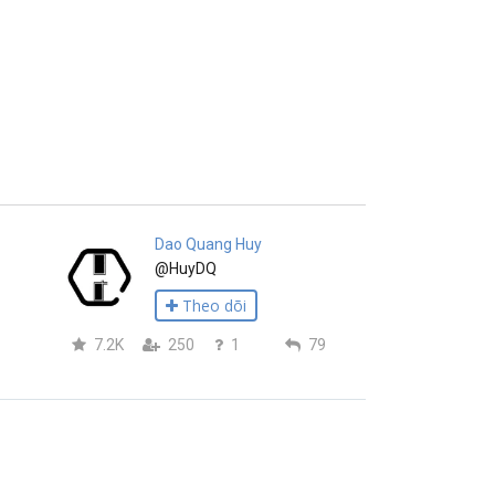
Dao Quang Huy
@HuyDQ
Theo dõi
7.2K
250
1
79