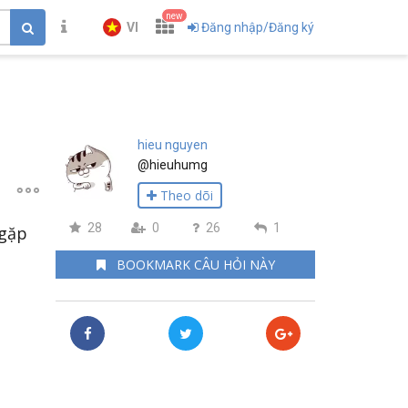
new
VI
Đăng nhập/Đăng ký
hieu nguyen
@hieuhumg
Theo dõi
28
0
26
1
 gặp
BOOKMARK CÂU HỎI NÀY