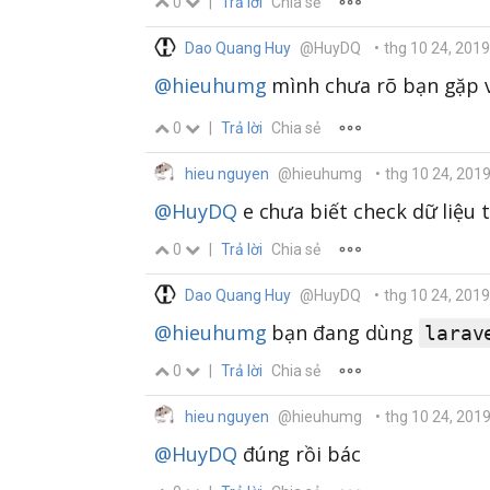
0
|
Trả lời
Chia sẻ
Dao Quang Huy
@HuyDQ
•
thg 10 24, 201
@hieuhumg
mình chưa rõ bạn gặp v
0
|
Trả lời
Chia sẻ
hieu nguyen
@hieuhumg
•
thg 10 24, 201
@HuyDQ
e chưa biết check dữ liệu 
0
|
Trả lời
Chia sẻ
Dao Quang Huy
@HuyDQ
•
thg 10 24, 201
@hieuhumg
bạn đang dùng
larav
0
|
Trả lời
Chia sẻ
hieu nguyen
@hieuhumg
•
thg 10 24, 201
@HuyDQ
đúng rồi bác