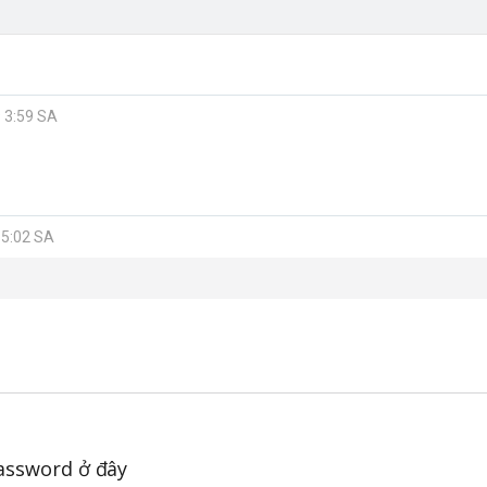
9 3:59 SA
 5:02 SA
password ở đây