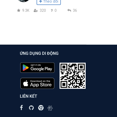
Theo dõi
9.3K
320
0
36
ỨNG DỤNG DI ĐỘNG
LIÊN KẾT