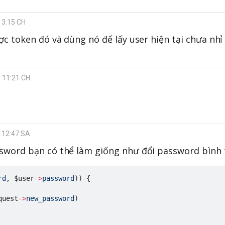
 3:15 CH
ợc token đó và dùng nó để lấy user hiện tại chưa nhỉ 
9 11:21 CH
9 12:47 SA
sword bạn có thể làm giống như đổi password bình 
rd
,
$user
->
password
)
)
{
quest
->
new_password
)