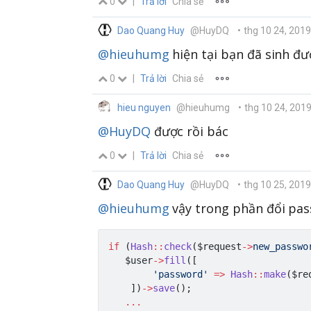
0
|
Trả lời
Chia sẻ
Dao Quang Huy
@HuyDQ
•
thg 10 24, 2019
@hieuhumg
hiện tại bạn đã sinh đư
0
|
Trả lời
Chia sẻ
hieu nguyen
@hieuhumg
•
thg 10 24, 201
@HuyDQ
được rồi bác
0
|
Trả lời
Chia sẻ
Dao Quang Huy
@HuyDQ
•
thg 10 25, 201
@hieuhumg
vậy trong phần đổi pas
if
(
Hash
::
check
(
$request
->
new_passwo
$user
->
fill
(
[
'password'
=>
Hash
::
make
(
$re
]
)
->
save
(
)
;
...