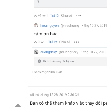
}
+1
|
Trả lời
Chia sẻ
hieu nguyen
@hieuhumg
•
thg 10 27, 201
cảm ơn bác
0
|
Trả lời
Chia sẻ
duongricky
@duongricky
•
thg 10 27, 2019
Bình luận này đã bị xóa
Thêm một bình luận
Đã trả lời thg 12 28, 2019 2:36 CH
Bạn có thể tham khảo việc thay đổi 