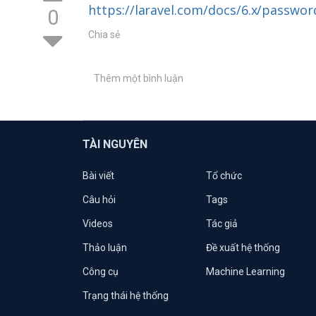
https://laravel.com/docs/6.x/passwo
0
Chia sẻ
Thêm một bình luận
TÀI NGUYÊN
Bài viết
Tổ chức
Câu hỏi
Tags
Videos
Tác giả
Thảo luận
Đề xuất hệ thống
Công cụ
Machine Learning
Trạng thái hệ thống