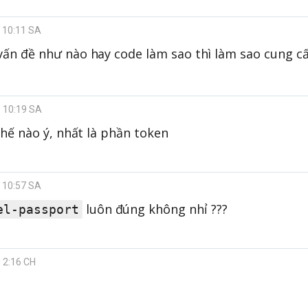
9 10:11 SA
ấn đề như nào hay code làm sao thì làm sao cung c
9 10:19 SA
thế nào ý, nhất là phần token
9 10:57 SA
luôn đúng không nhỉ ???
el-passport
9 2:16 CH