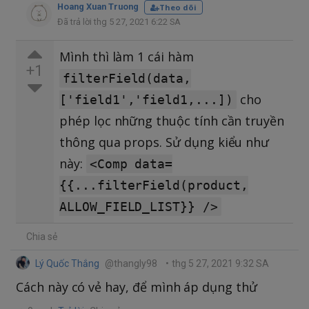
Hoang Xuan Truong
Theo dõi
Đã trả lời thg 5 27, 2021 6:22 SA
Mình thì làm 1 cái hàm
+1
filterField(data,
cho
['field1','field1,...])
phép lọc những thuộc tính cần truyền
thông qua props. Sử dụng kiểu như
này:
<Comp data=
{{...filterField(product,
ALLOW_FIELD_LIST}} />
Chia sẻ
Lý Quốc Thắng
@thangly98
•
thg 5 27, 2021 9:32 SA
Cách này có vẻ hay, để mình áp dụng thử