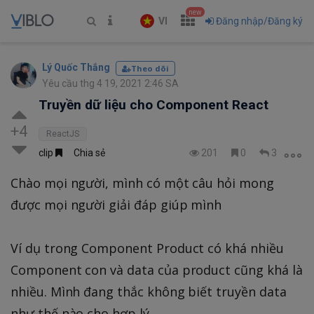
new
VI
Đăng nhập/Đăng ký
Lý Quốc Thắng
Theo dõi
Yêu cầu thg 4 19, 2021 2:46 SA
Truyền dữ liệu cho Component React
+4
ReactJS
clip
Chia sẻ
201
0
3
Chào mọi người, mình có một câu hỏi mong
được mọi người giải đáp giúp mình
Ví dụ trong Component Product có khá nhiều
Component con và data của product cũng khá là
nhiều. Mình đang thắc không biết truyền data
như thế nào cho hợp lý.