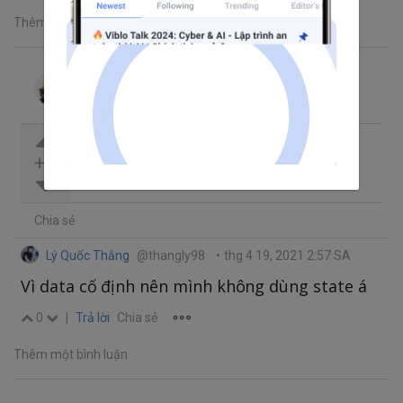
Thêm một bình luận
Cháu lên ba tư
Theo dõi
Đã trả lời thg 4 19, 2021 2:51 SA
bạn thử tìm hiểu sate xem có được
+1
không
Chia sẻ
Lý Quốc Thắng
@thangly98
•
thg 4 19, 2021 2:57 SA
Vì data cố định nên mình không dùng state á
0
|
Trả lời
Chia sẻ
Thêm một bình luận