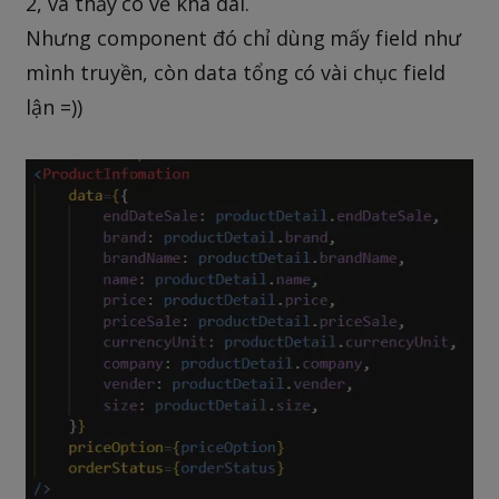
2, và thấy có vẻ khá dài.
Nhưng component đó chỉ dùng mấy field như
mình truyền, còn data tổng có vài chục field
lận =))