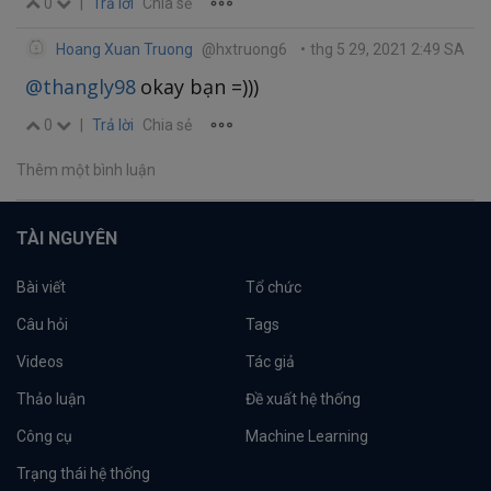
0
|
Trả lời
Chia sẻ
Hoang Xuan Truong
@hxtruong6
•
thg 5 29, 2021 2:49 SA
@thangly98
okay bạn =)))
0
|
Trả lời
Chia sẻ
Thêm một bình luận
TÀI NGUYÊN
Bài viết
Tổ chức
Câu hỏi
Tags
Videos
Tác giả
Thảo luận
Đề xuất hệ thống
Công cụ
Machine Learning
Trạng thái hệ thống