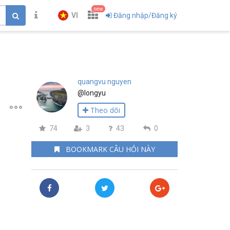
new
VI
Đăng nhập/Đăng ký
quangvu nguyen
@longyu
Theo dõi
74
3
43
0
BOOKMARK CÂU HỎI NÀY