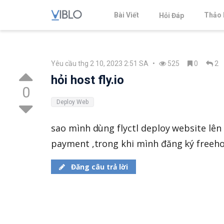
Bài Viết
Thảo 
Hỏi Đáp
Yêu cầu thg 2 10, 2023 2:51 SA
•
525
0
2
hỏi host fly.io
0
Deploy Web
sao mình dùng flyctl deploy website lên
payment ,trong khi mình đăng ký freehos
Đăng câu trả lời