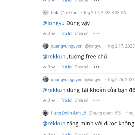
Rek
@rekkun
•
thg 2 17, 2023 8:38 SA
@longyu
Đúng vậy
0
|
Trả lời
Chia sẻ
quangvu nguyen
@longyu
•
thg 2 17, 202
@rekkun
,tưởng free chứ
0
|
Trả lời
Chia sẻ
quangvu nguyen
@longyu
•
thg 2 28, 2023
@rekkun
dùng tài khoản của bạn đổ
0
|
Trả lời
Chia sẻ
Hưng Đoàn Anh Lê
@hung.doan.it95
•
thg 
@rekkun
tặng mình với được khôn
0
|
Trả lời
Chia sẻ