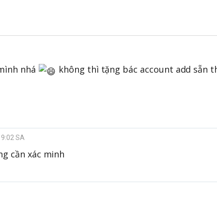
 mình nhá
không thì tặng bác account add sẵn t
 9:02 SA
ông cần xác minh