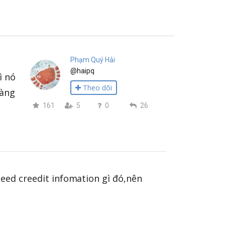
Phạm Quý Hải
@haipq
ì nó
Theo dõi
hàng
161
5
0
26
eed creedit infomation gì đó,nên