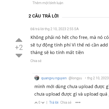
Thêm một bình luận
2 CÂU TRẢ LỜI
Đã trả lời thg 2 10, 2023 2:55 SA
Không phải nó hết cho free, mà nó có
sẽ tự động tính phí Vì thế nó cần ad
+2
tháng sẽ ko tính mất tiền
Chia sẻ
quangvu nguyen
@longyu
•
thg 2 10, 2023
mình mới dùng chưa upload được gì,
chưa upload được gì và upload quá
0
|
Trả lời
Chia sẻ