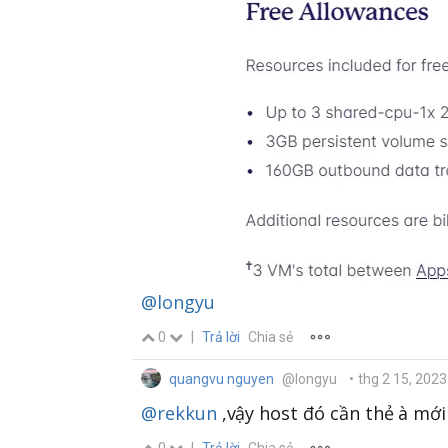
@longyu
0
|
Trả lời
Chia sẻ
quangvu nguyen
@longyu
•
thg 2 15, 2023
@rekkun
,vậy host đó cần thẻ à mới
0
|
Trả lời
Chia sẻ