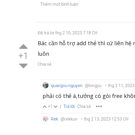
Thêm một bình luận
Đã trả lời thg 2 10, 2023 7:18 CH
Bác cần hỗ trợ add thẻ thì cứ liên hệ
luôn
+1
Chia sẻ
quangvu nguyen
@longyu
•
thg 2 11, 2023
phải có thẻ à,tưởng có gói free kh
+1
|
Trả lời
Chia sẻ
Rek
@rekkun
•
thg 2 13, 2023 12:53 CH