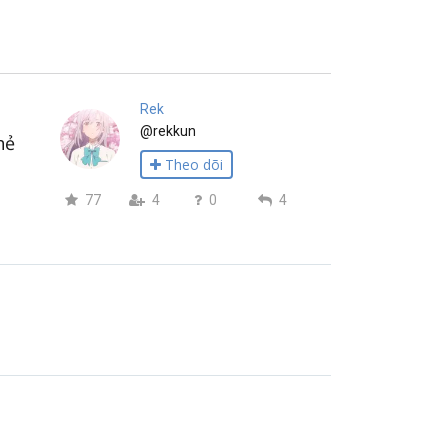
Rek
@rekkun
hẻ
Theo dõi
77
4
0
4