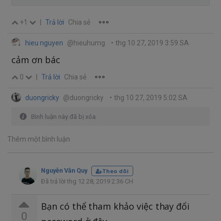
+1
|
Trả lời
Chia sẻ
hieu nguyen
@hieuhumg
•
thg 10 27, 2019 3:59 SA
cảm ơn bác
0
|
Trả lời
Chia sẻ
duongricky
@duongricky
•
thg 10 27, 2019 5:02 SA
Bình luận này đã bị xóa
Thêm một bình luận
Nguyễn Văn Quy
Theo dõi
Đã trả lời thg 12 28, 2019 2:36 CH
Bạn có thể tham khảo việc thay đổi
0