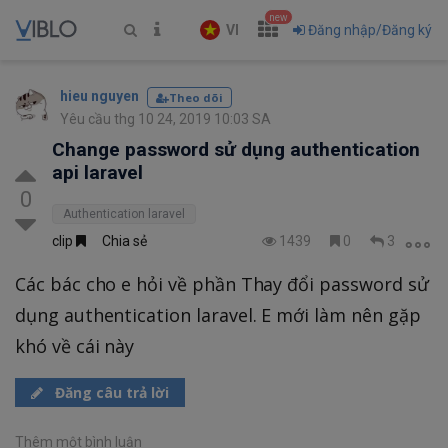
new
VI
Đăng nhập/Đăng ký
hieu nguyen
Theo dõi
Yêu cầu thg 10 24, 2019 10:03 SA
Change password sử dụng authentication
api laravel
0
Authentication laravel
clip
Chia sẻ
1439
0
3
Các bác cho e hỏi về phần Thay đổi password sử
dụng authentication laravel. E mới làm nên gặp
khó về cái này
Đăng câu trả lời
Thêm một bình luận