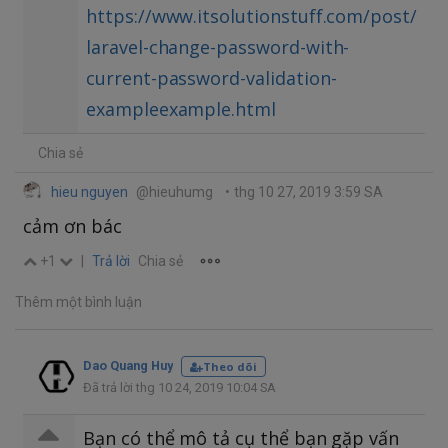
https://www.itsolutionstuff.com/post/
laravel-change-password-with-
current-password-validation-
exampleexample.html
Chia sẻ
hieu nguyen
@hieuhumg
•
thg 10 27, 2019 3:59 SA
cảm ơn bác
+1
|
Trả lời
Chia sẻ
Thêm một bình luận
Dao Quang Huy
Theo dõi
Đã trả lời thg 10 24, 2019 10:04 SA
Bạn có thể mô tả cụ thể bạn gặp vấn