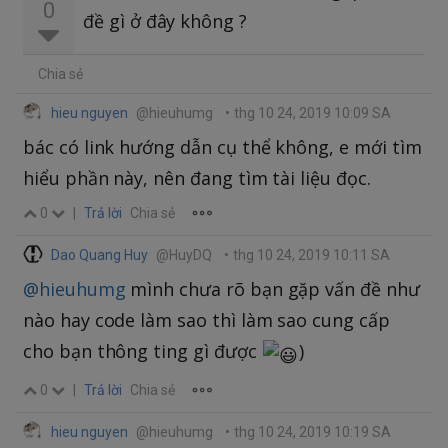
0
đề gì ở đây không ?
Chia sẻ
hieu nguyen
@hieuhumg
•
thg 10 24, 2019 10:09 SA
bác có link hướng dẫn cụ thể không, e mới tìm
hiểu phần này, nên đang tìm tài liệu đọc.
0
|
Trả lời
Chia sẻ
Dao Quang Huy
@HuyDQ
•
thg 10 24, 2019 10:11 SA
@hieuhumg
mình chưa rõ bạn gặp vấn đề như
nào hay code làm sao thì làm sao cung cấp
cho bạn thông ting gì được
)
0
|
Trả lời
Chia sẻ
hieu nguyen
@hieuhumg
•
thg 10 24, 2019 10:19 SA