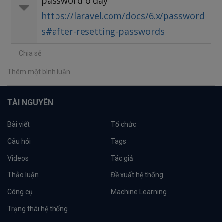
password ở đây
https://laravel.com/docs/6.x/password
s#after-resetting-passwords
Chia sẻ
Thêm một bình luận
TÀI NGUYÊN
Bài viết
Tổ chức
Câu hỏi
Tags
Videos
Tác giả
Thảo luận
Đề xuất hệ thống
Công cụ
Machine Learning
Trạng thái hệ thống