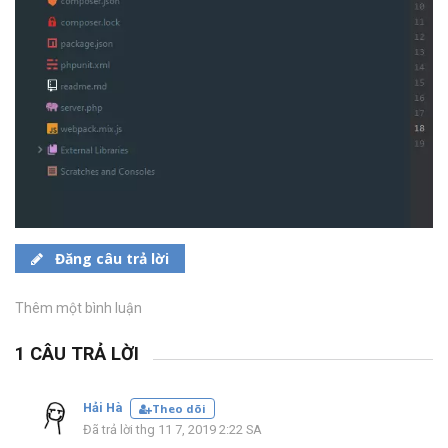
Đăng câu trả lời
Thêm một bình luận
1 CÂU TRẢ LỜI
Hải Hà
Theo dõi
Đã trả lời thg 11 7, 2019 2:22 SA