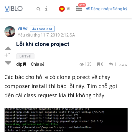
new
VI
Đăng nhập/Đăng ký
vu vơ
Theo dõi
Yêu cầu thg 11 7, 2019 2:12 SA
Lỗi khi clone project
+1
Laravel
clip
Chia sẻ
135
0
1
Các bác cho hỏi e có clone pjorect về chạy
composer install thì báo lỗi này. Tìm chỗ gọi
đến cái class request kia thì không thấy.