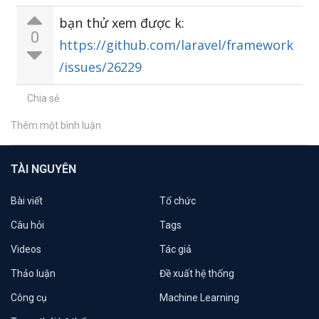
bạn thử xem được k:
0
https://github.com/laravel/framework
/issues/26229
Chia sẻ
Thêm một bình luận
TÀI NGUYÊN
Bài viết
Tổ chức
Câu hỏi
Tags
Videos
Tác giả
Thảo luận
Đề xuất hệ thống
Công cụ
Machine Learning