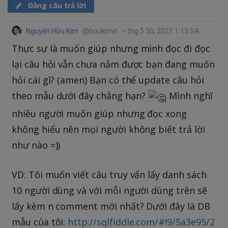
Đăng câu trả lời
Nguyễn Hữu Kim
@huukimit
•
thg 5 30, 2021 1:13 SA
Thực sự là muốn giúp nhưng mình đọc đi đọc
lại câu hỏi vẫn chưa nắm được bạn đang muốn
hỏi cái gì? (amen) Bạn có thể update câu hỏi
theo mẫu dưới đây chẳng hạn?
Mình nghĩ
nhiều người muốn giúp nhưng đọc xong
không hiểu nên mọi người không biết trả lời
như nào =))
VD: Tôi muốn viết câu truy vấn lấy danh sách
10 người dùng và với mỗi người dùng trên sẽ
lấy kèm n comment mới nhất? Dưới đây là DB
mẫu của tôi:
http://sqlfiddle.com/#!9/5a3e95/2