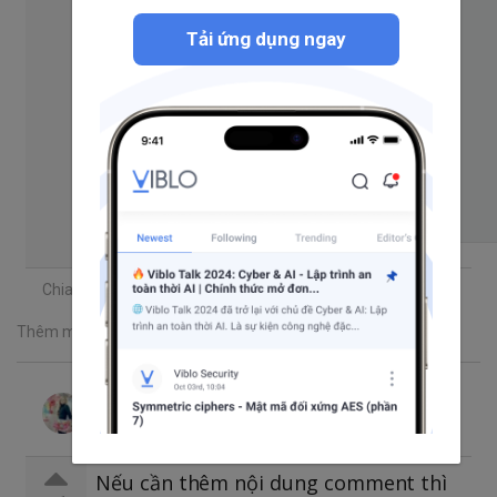
GROUP
BY
 c
.
post_id
,
Tải ứng dụng ngay
                   c
.
date_created
,
                   c
.
comment
,
                   c
.
user_id

)
 c

INNER
JOIN
 posts p

ON
 p
.
id 
=
 c
.
post_id

WHERE
 c
.
row_number 
<=
2
Chia sẻ
Thêm một bình luận
Pham Tri Trung
Theo dõi
Đã trả lời thg 5 31, 2021 3:31 SA
Nếu cần thêm nội dung comment thì