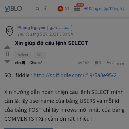
new
VI
Đăng nhập/Đăng ký
Phong Nguyen
Theo dõi
Yêu cầu thg 5 29, 2021 3:00 SA
Xin giúp đỡ câu lệnh SELECT
0
select
SQL
clip
Chia sẻ
163
0
2
SQL fiddle :
http://sqlfiddle.com/#!9/5a3e95/2
Xin hướng dẫn hoàn thiện câu lệnh SELECT mình
cần là: lấy username của bảng USERS và mỗi id
của bảng POST chỉ lấy n rows mới nhất của bảng
COMMENTS ? Xin cảm ơn rất nhiều !