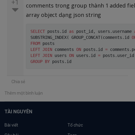
+1
comments trong group thành 1 added fie
array object dạng json string
SELECT
 posts
.
id 
as
 post_id
,
 users
.
username 
SUBSTRING_INDEX
(
 GROUP_CONCAT
(
comments
.
id 
O
FROM
LEFT
JOIN
 comments 
ON
 posts
.
id 
=
 comments
.
LEFT
JOIN
 users 
ON
 users
.
id 
=
 posts
.
GROUP
BY
 posts
.
Chia sẻ
Thêm một bình luận
TÀI NGUYÊN
Bài viết
Tổ chức