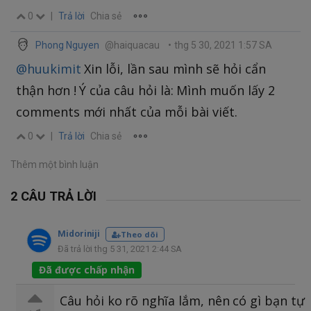
0
|
Trả lời
Chia sẻ
Phong Nguyen
@haiquacau
•
thg 5 30, 2021 1:57 SA
@huukimit
Xin lỗi, lần sau mình sẽ hỏi cẩn
thận hơn ! Ý của câu hỏi là: Mình muốn lấy 2
comments mới nhất của mỗi bài viết.
0
|
Trả lời
Chia sẻ
Thêm một bình luận
2 CÂU TRẢ LỜI
Midoriniji
Theo dõi
Đã trả lời thg 5 31, 2021 2:44 SA
Đã được chấp nhận
Câu hỏi ko rõ nghĩa lắm, nên có gì bạn tự