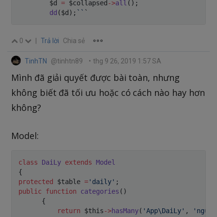
$d
=
$collapsed
->
all
(
)
;
dd
(
$d
)
;
``
`
0
|
Trả lời
Chia sẻ
TinhTN
@tinhtn89
•
thg 9 26, 2019 1:57 SA
Mình đã giải quyết được bài toàn, nhưng
không biết đã tối ưu hoặc có cách nào hay hơn
không?
Model:
class
DaiLy
extends
Model
{
protected
$table
=
'daily'
;
public
function
categories
(
)
{
return
$this
->
hasMany
(
'App\DaiLy'
,
'nguoi