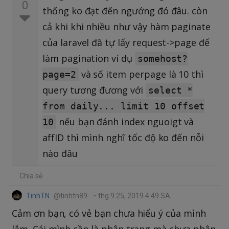
0
thống ko đạt đến ngướng đó đâu. còn
cả khi khi nhiều như vậy hàm paginate
của laravel đã tự lấy request->page để
làm pagination ví dụ
somehost?
và số item perpage là 10 thì
page=2
query tương đương với
select *
from daily... limit 10 offset
nếu bạn đánh index nguoigt và
10
affID thì mình nghĩ tốc độ ko đến nỗi
nào đâu
Chia sẻ
TinhTN
@tinhtn89
•
thg 9 25, 2019 4:49 SA
Cảm ơn bạn, có vẻ bạn chưa hiểu ý của mình