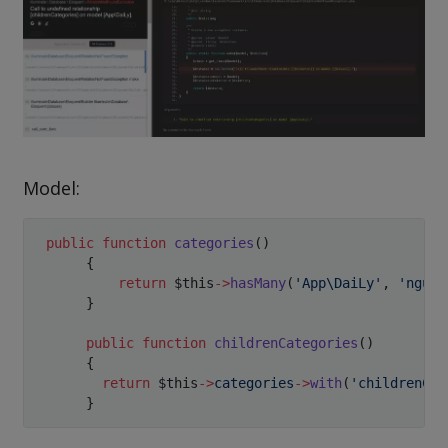
Model:
public
function
categories
(
)
{
return
$this
->
hasMany
(
'App\DaiLy'
,
'nguoi
}
public
function
childrenCategories
(
)
{
return
$this
->
categories
->
with
(
'childrenCat
}