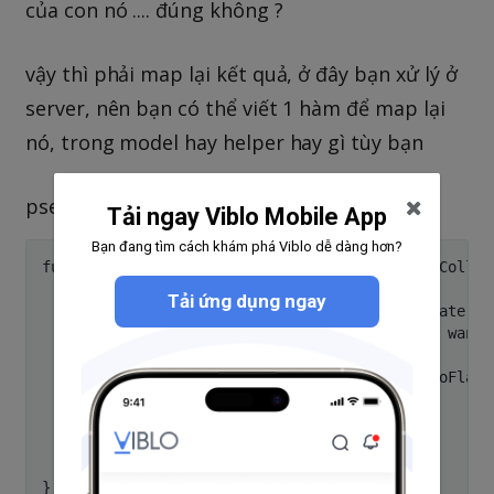
của con nó .... đúng không ?
vậy thì phải map lại kết quả, ở đây bạn xử lý ở
server, nên bạn có thể viết 1 hàm để map lại
nó, trong model hay helper hay gì tùy bạn
pseudocode
Tải ngay Viblo Mobile App
Bạn đang tìm cách khám phá Viblo dễ dàng hơn?
function mapDailyChildrenRecursiveToFlatList(Collec
    if (!empty($collection->categories)) {

Tải ứng dụng ngay
        foreach($collection->categories as $cate) {

            // u can exclude some keys u dont want

            $arr[] = $cate;

            $this->mapDailyChildrenRecursiveToFlatLi
    	}

    } else {

        return collect($arr);

    }

}
