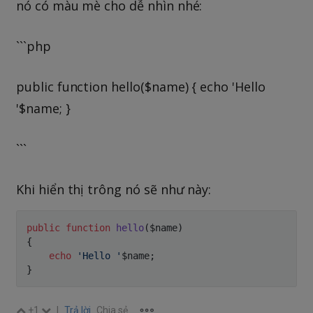
nó có màu mè cho dễ nhìn nhé:
```php
public function hello($name) { echo 'Hello
'$name; }
```
Khi hiển thị trông nó sẽ như này:
public
function
hello
(
$name
)
{
echo
'Hello '
$name
;
}
+1
|
Trả lời
Chia sẻ