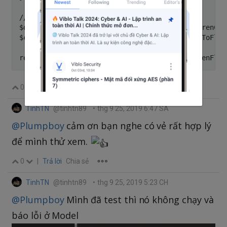
// in controller

$daily = DaiLy::where('affID',2)->with('childrenCat
$childrenFlatList = mapDailyChildrenRecursiveToFlatL
0
|
Trả lời
Chia sẻ
TinhTN
@tinhtn89
•
thg 9 25, 2019 6:47 SA
@Plumpboy
cảm ơn bạn nghe có vẻ rất hợp lý
để mình thử xem.
0
|
Trả lời
Chia sẻ
TinhTN
@tinhtn89
•
thg 9 25, 2019 5:23 CH
@Plumpboy
Mình đã test thì nó không chạy và
báo lỗi ở Model