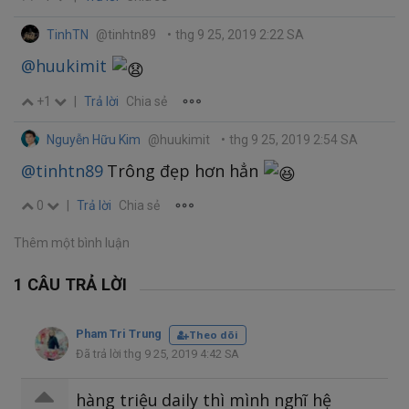
TinhTN
@tinhtn89
•
thg 9 25, 2019 2:22 SA
@huukimit
+1
|
Trả lời
Chia sẻ
Nguyễn Hữu Kim
@huukimit
•
thg 9 25, 2019 2:54 SA
@tinhtn89
Trông đẹp hơn hẳn
0
|
Trả lời
Chia sẻ
Thêm một bình luận
1 CÂU TRẢ LỜI
Pham Tri Trung
Theo dõi
Đã trả lời thg 9 25, 2019 4:42 SA
hàng triệu daily thì mình nghĩ hệ