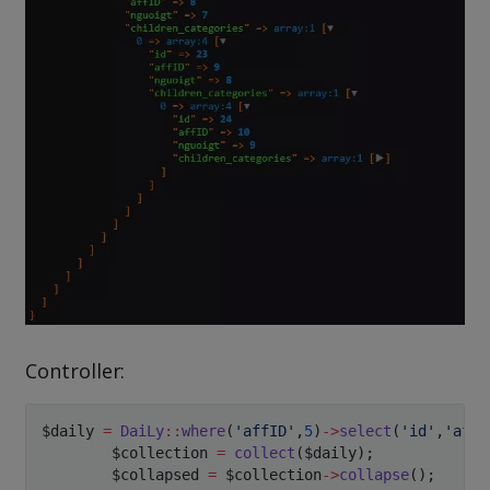
Controller:
$daily
=
DaiLy
::
where
(
'affID'
,
5
)
->
select
(
'id'
,
'affI
$collection
=
collect
(
$daily
)
;
$collapsed
=
$collection
->
collapse
(
)
;