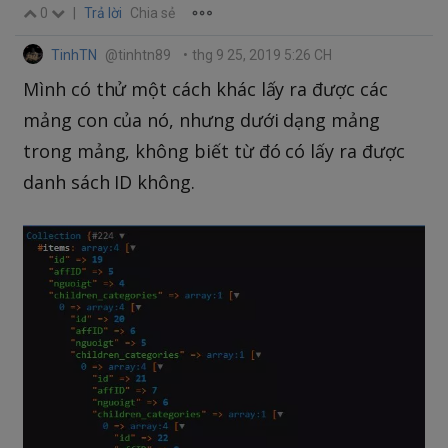
0
|
Trả lời
Chia sẻ
TinhTN
@tinhtn89
•
thg 9 25, 2019 5:26 CH
Mình có thử một cách khác lấy ra được các
mảng con của nó, nhưng dưới dạng mảng
trong mảng, không biết từ đó có lấy ra được
danh sách ID không.