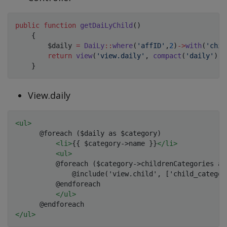
public
function
getDaiLyChild
(
)
{
$daily
=
DaiLy
::
where
(
'affID'
,
2
)
->
with
(
'chil
return
view
(
'view.daily'
,
compact
(
'daily'
)
)
;
}
View.daily
<
ul
>
      @foreach ($daily as $category)

<
li
>
{{ $category->name }}
</
li
>
<
ul
>
          @foreach ($category->childrenCategories as 
              @include('view.child', ['child_categor
          @endforeach

</
ul
>
</
ul
>