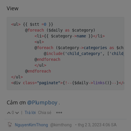
View
<
ul
>
{
{
$stt
=
0
}
}
      @
foreach
(
$daily
as
$category
)
<
li
>
{
{
$category
->
name
}
}
<
/
li
>
<
ul
>
          @
foreach
(
$category
->
categories
as
$child
              @
include
(
'child_category'
,
[
'child_ca
          @
endforeach
<
/
ul
>
      @
endforeach
<
/
ul
>
<
div 
class
=
"paginate"
>
{
!
--
{
$daily
->
links
(
)
}
--
}
<
/
div
Cảm ơn
@Plumpboy
.
0
|
Trả lời
Chia sẻ
NguyenKimThong
@kimthong
•
thg 2 3, 2023 4:06 SA