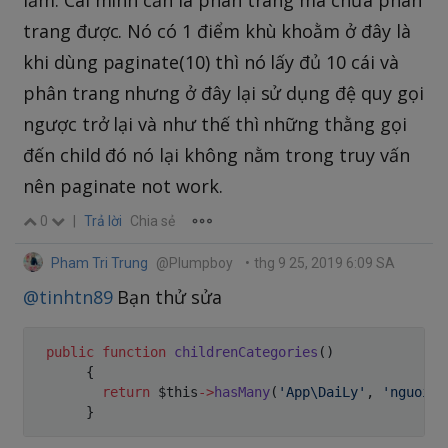
lắm. Cái mình cần là phân trang mà chưa phân
trang được. Nó có 1 điểm khù khoằm ở đây là
khi dùng paginate(10) thì nó lấy đủ 10 cái và
phân trang nhưng ở đây lại sử dụng đệ quy gọi
ngược trở lại và như thế thì những thằng gọi
đến child đó nó lại không nằm trong truy vấn
nên paginate not work.
0
|
Trả lời
Chia sẻ
Pham Tri Trung
@Plumpboy
•
thg 9 25, 2019 6:09 SA
@tinhtn89
Bạn thử sửa
public
function
childrenCategories
(
)
{
return
$this
->
hasMany
(
'App\DaiLy'
,
'nguoigt
}