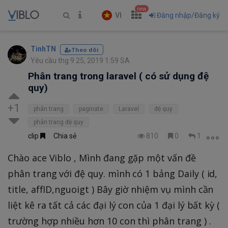
new
VI
Đăng nhập/Đăng ký
TinhTN
Theo dõi
Yêu cầu thg 9 25, 2019 1:59 SA
Phân trang trong laravel ( có sử dụng đệ
quy)
+1
phân trang
paginate
Laravel
đệ quy
phân trang đệ quy
clip
Chia sẻ
810
0
1
Chào ace Viblo , Mình đang gặp một vấn đề
phân trang với đệ quy. mình có 1 bảng Daily ( id,
title, affID,nguoigt ) Bây giờ nhiệm vụ mình cần
liệt kê ra tất cả các đại lý con của 1 đại lý bất kỳ (
trường hợp nhiều hơn 10 con thì phân trang ) .