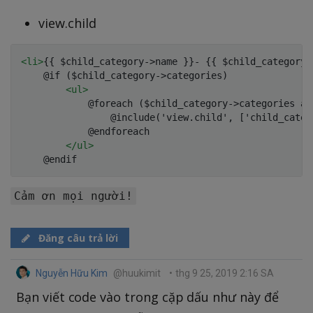
view.child
<
li
>
{{ $child_category->name }}- {{ $child_category-
	@if ($child_category->categories)

<
ul
>
	        @foreach ($child_category->categories as $childCategory)

	            @include('view.child', ['child_category' => $childCategory])

	        @endforeach

</
ul
>
Cảm ơn mọi người!
Đăng câu trả lời
Nguyễn Hữu Kim
@huukimit
•
thg 9 25, 2019 2:16 SA
Bạn viết code vào trong cặp dấu như này để