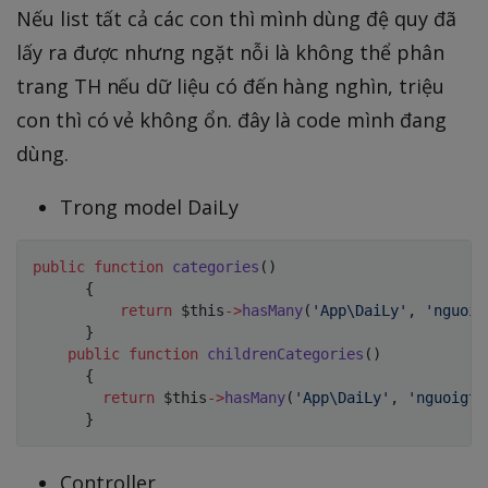
Nếu list tất cả các con thì mình dùng đệ quy đã
lấy ra được nhưng ngặt nỗi là không thể phân
trang TH nếu dữ liệu có đến hàng nghìn, triệu
con thì có vẻ không ổn. đây là code mình đang
dùng.
Trong model DaiLy
public
function
categories
(
)
{
return
$this
->
hasMany
(
'App\DaiLy'
,
'nguoig
}
public
function
childrenCategories
(
)
{
return
$this
->
hasMany
(
'App\DaiLy'
,
'nguoigt'
}
Controller