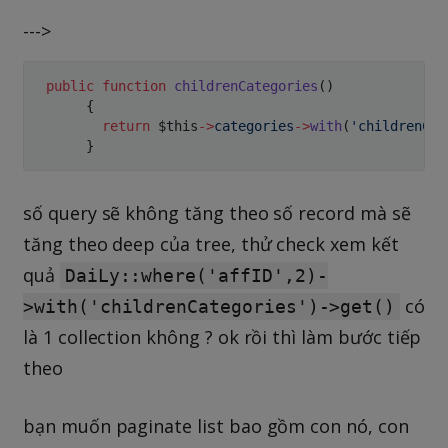
--->
public
function
childrenCategories
(
)
{
return
$this
->
categories
->
with
(
'childrenCat
}
số query sẽ không tăng theo số record mà sẽ
tăng theo deep của tree, thử check xem kết
quả
DaiLy::where('affID',2)-
có
>with('childrenCategories')->get()
là 1 collection không ? ok rồi thì làm bước tiếp
theo
bạn muốn paginate list bao gồm con nó, con