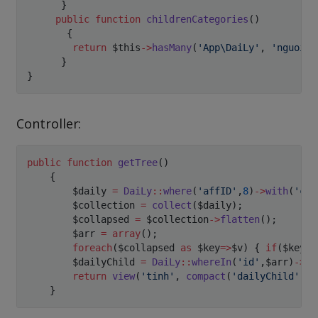
}
public
function
childrenCategories
(
)
{
return
$this
->
hasMany
(
'App\DaiLy'
,
'nguoigt
}
}
Controller:
public
function
getTree
(
)
{
$daily
=
DaiLy
::
where
(
'affID'
,
8
)
->
with
(
'chi
$collection
=
collect
(
$daily
)
;
$collapsed
=
$collection
->
flatten
(
)
;
$arr
=
array
(
)
;
foreach
(
$collapsed
as
$key
=>
$v
)
{
if
(
$key
%
3
$dailyChild
=
DaiLy
::
whereIn
(
'id'
,
$arr
)
->
se
return
view
(
'tinh'
,
compact
(
'dailyChild'
)
)
;
}