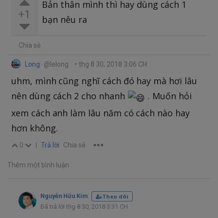
Bản thân mình thì hay dùng cách 1
+1
bạn nêu ra
Chia sẻ
Long
@lelong
•
thg 8 30, 2018 3:06 CH
uhm, mình cũng nghĩ cách đó hay mà hơi lâu
nên dùng cách 2 cho nhanh
. Muốn hỏi
xem cách anh làm lâu năm có cách nào hay
hơn không.
0
|
Trả lời
Chia sẻ
Thêm một bình luận
Nguyễn Hữu Kim
Theo dõi
Đã trả lời thg 8 30, 2018 3:31 CH