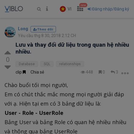
new
VI
Đăng nhập/Đăng ký
Long
Theo dõi
Yêu cầu thg 8 30, 2018 2:12 CH
Lưu và thay đổi dữ liệu trong quan hệ nhiều
nhiều.
0
Database
SQL
relationships
clip
Chia sẻ
448
0
3
Chào buổi tối mọi người,
Em có chút thắc mắc mong mọi người giải đáp
với ạ. Hiện tại em có 3 bảng dữ liệu là:
User - Role - UserRole
Bảng User và bảng Role có quan hệ nhiều nhiều
và thông qua bảng UserRole