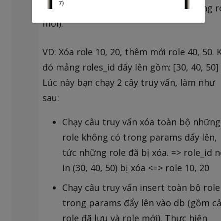
sync (xóa những role ko có, thêm những r
mới).
VD: Xóa role 10, 20, thêm mới role 40, 50. 
đó mảng roles_id đẩy lên gồm: [30, 40, 50]
Lúc này bạn chạy 2 cây truy vấn, làm như
sau:
Chạy câu truy vấn xóa toàn bộ những
role không có trong params đẩy lên,
tức những role đã bị xóa. => role_id 
in (30, 40, 50) bị xóa <=> role 10, 20
Chạy câu truy vấn insert toàn bộ role
trong params đẩy lên vào db (gồm c
role đã lưu và role mới). Thực hiện