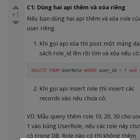
C1: Dùng hai api thêm và xóa riêng
+1
Nếu bạn dùng hai api thêm và xóa role củ
user riêng.
Khi gọi api xóa thì post một mảng d
sách role_id lên rồi tìm và xóa nếu có:
DELETE
FROM
 UserRole 
WHERE
 user_id 
=
 ? 
and
 
Khi gọi api insert role thì insert các
records vào nếu chưa có:
VD: Mẫu query thêm role 10, 20, 30 cho us
1 vào bảng UserRole, nếu các role này chư
có trong DB. Role nào có thì không thêm