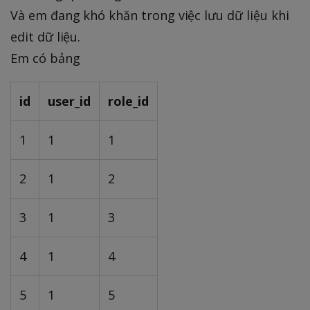
Và em đang khó khăn trong việc lưu dữ liệu khi
edit dữ liệu.
Em có bảng
id
user_id
role_id
1
1
1
2
1
2
3
1
3
4
1
4
5
1
5