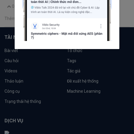
0
|
Trả lời
Chia sẻ
Thêm một bình luận
TÀI NGUYÊN
Bài viết
Tổ chức
Câu hỏi
Tags
Videos
Tác giả
Thảo luận
Đề xuất hệ thống
Công cụ
Machine Learning
Trạng thái hệ thống
DỊCH VỤ