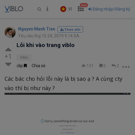
new
VI
Đăng nhập/Đăng ký
Nguyen Manh Tien
Theo dõi
Yêu cầu thg 10 24, 2019 9:14 SA
Lỗi khi vào trang viblo
+1
Viblo
clip
Chia sẻ
131
0
2
Các bác cho hỏi lỗi này là bị sao ạ ? A cùng cty
vào thì bị như này ?