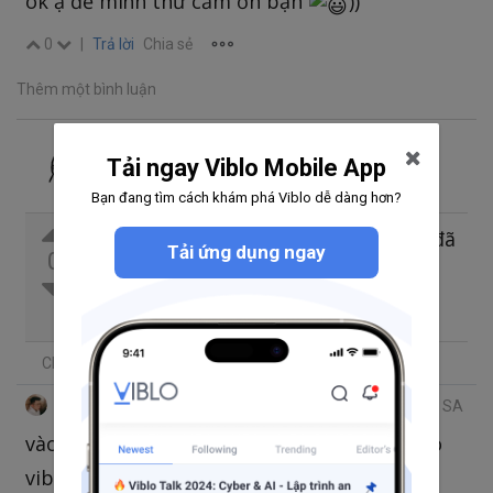
ok ạ để mình thử cảm ơn bạn
))
0
|
Trả lời
Chia sẻ
Thêm một bình luận
Hải Hà
Theo dõi
Tải ngay Viblo Mobile App
Đã trả lời thg 10 25, 2019 1:27 SA
Bạn đang tìm cách khám phá Viblo dễ dàng hơn?
Khả năng cao là tài khoản của anh ý đã
Tải ứng dụng ngay
0
bị kích khỏi hệ thống nha bạn
Chia sẻ
Nguyen Manh Tien
@manhtien
•
thg 10 25, 2019 4:41 SA
vào bằng tài khoản mới cũng ko vào dc? Vào
viblo code thì vẫn oke