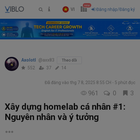
new
VI
Đăng nhập/Đăng ký
Axolotl
@axx83
Theo dõi
552
37
14
Đã đăng vào thg 7 8, 2025 8:55 CH
5 phút đọc
961
0
3
Xây dựng homelab cá nhân #1:
Nguyên nhân và ý tưởng