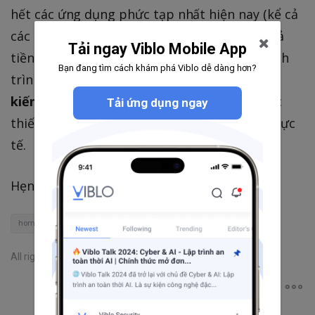
hết các ứng dụng phức tạp nhất hiện nay (kể cả
các ứng dụng LLM) với
chi phí tối thiểu
(kể cả
Tải ngay Viblo Mobile App
tiền điện và các chi phí duy trì). Ngoài ra, hành
Bạn đang tìm cách khám phá Viblo dễ dàng hơn?
trình này còn giúp chúng ta
tiếp cận những
kiến thức thực nghiệm
vô cùng hiếm về việc
Tải ứng dụng ngay
thiết kế, xây dựng và vận hành một server thực
tế.
Hẹn các bạn ở những bài viết sau!
homelab
infrastructure
Server Setup
setup
DevOps
All rights reserved