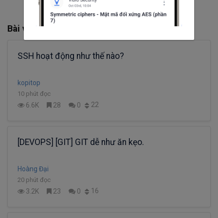
Bài viết liên quan
SSH hoạt động như thế nào?
kopitop
10 phút đọc
22
6.6K
28
0
[DEVOPS] [GIT] GIT dễ như ăn kẹo.
Hoàng Đại
20 phút đọc
16
3.2K
23
0