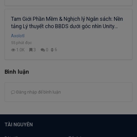
Tam Giới Phần Mềm & Nghịch lý Ngân sách: Nền
tảng Lý thuyết cho BBDS dưới góc nhìn Unity
Engine.
Axolotl
55 phút đọc
6
1.0K
3
0
Bình luận
Đăng nhập để bình luận
TÀI NGUYÊN