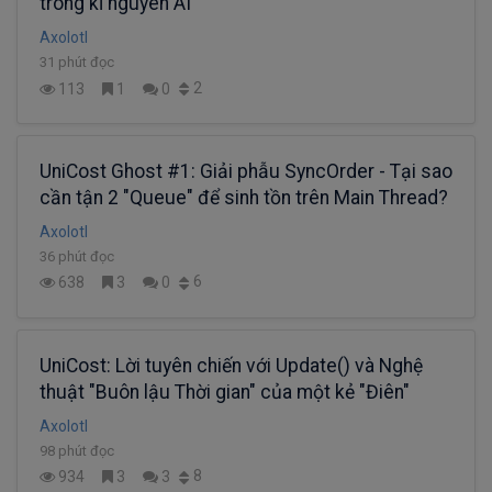
trong kỉ nguyên AI
Axolotl
31 phút đọc
2
113
1
0
UniCost Ghost #1: Giải phẫu SyncOrder - Tại sao
cần tận 2 "Queue" để sinh tồn trên Main Thread?
Axolotl
36 phút đọc
6
638
3
0
UniCost: Lời tuyên chiến với Update() và Nghệ
thuật "Buôn lậu Thời gian" của một kẻ "Điên"
Axolotl
98 phút đọc
8
934
3
3