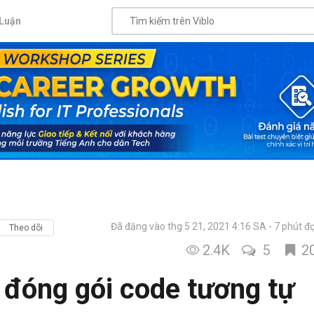
Luận
Đã đăng vào thg 5 21, 2021 4:16 SA
7 phút đ
Theo dõi
2.4K
5
2
h đóng gói code tương tự