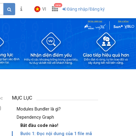
new
VI
Đăng nhập/Đăng ký
MỤC LỤC
ọc
0
Modules Bundler là gì?
Dependency Graph
Bắt đầu code nào!
Bước 1: Đọc nội dung của 1 file mã