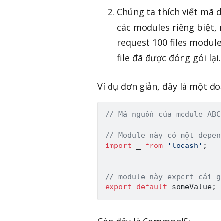
Chúng ta thích viết mã 
các modules riêng biệt,
request 100 files modul
file đã được đóng gói lại.
Ví dụ đơn giản, đây là một đ
// Mã nguồn của module ABC
// Module này có một depen
import
 _ 
from
'lodash'
;
// module này export cái g
export
default
 someValue
;