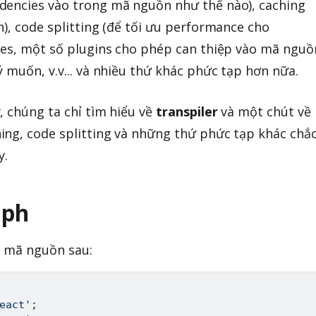
dencies vào trong mã nguồn như thế nào), caching
n), code splitting (để tối ưu performance cho
ies, một số plugins cho phép can thiệp vào mã nguồ
 muốn, v.v... và nhiều thứ khác phức tạp hơn nữa.
, chúng ta chỉ tìm hiểu về
transpiler
và một chút về
hing, code splitting và những thứ phức tạp khác chắ
y.
aph
n mã nguồn sau:
eact'
;