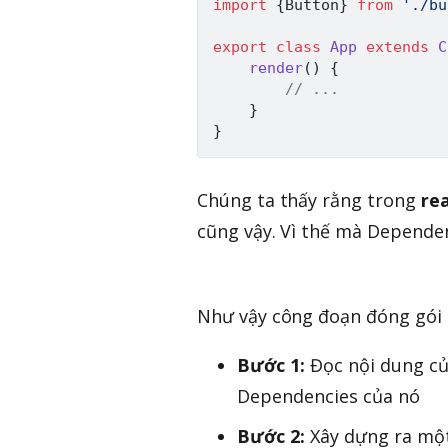
import
{
Button
}
from
'./bu
export
class
App
extends
C
render
(
)
{
// ...
}
}
Chúng ta thấy rằng trong
re
cũng vậy. Vì thế mà Depende
Như vậy công đoạn đóng gói 
Bước 1:
Đọc nội dung của
Dependencies của nó
Bước 2:
Xây dựng ra một