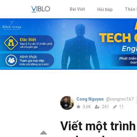
Bài Viết
Thảo 
Hỏi Đáp
Cong Nguyen
@congnvc167
3.6K
241
11
Viết một trìn