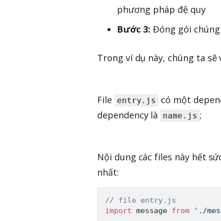
phương pháp đệ quy
Bước 3:
Đóng gói chúng l
Trong ví dụ này, chúng ta sẽ
File
có một depen
entry.js
dependency là
;
name.js
Nội dung các files này hết sứ
nhất:
// file entry.js
import
 message 
from
'./mes