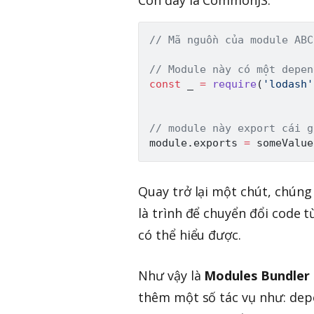
Còn đây là CommonJS:
// Mã nguồn của module ABC
// Module này có một depen
const
 _ 
=
require
(
'lodash'
// module này export cái g
module
.
exports 
=
 someValue
Quay trở lại một chút, chúng
là trình để chuyển đổi code t
có thể hiểu được.
Như vậy là
Modules Bundler
thêm một số tác vụ như: depe