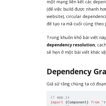
một mạng liên kết các depen
(để việc build được nhanh hơ
website), circular dependenc
để tạo ra mã cuối cùng theo ý
Trong khuôn khổ bài viết này
dependency resolution
, cac
sẽ hẹn ở một bài viết khác vậ
Dependency Gr
Giả sử rằng chúng ta có đoạ
// app.js
import
{
Component
}
from
'r