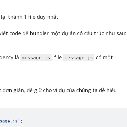
ại thành 1 file duy nhất
 viết code để bundler một dự án có cấu trúc như sau:
dency là
, file
có một
message.js
message.js
c đơn giản, để giữ cho ví dụ của chúng ta dễ hiểu
sage.js'
;