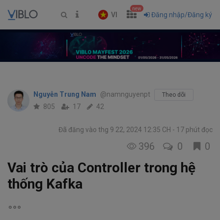
new
VI
Đăng nhập/Đăng ký
Nguyễn Trung Nam
@namnguyenpt
Theo dõi
805
17
42
Đã đăng vào thg 9 22, 2024 12:35 CH
17 phút đọc
396
0
0
Vai trò của Controller trong hệ
thống Kafka