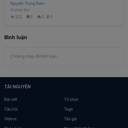
Nguyễn Trung Nam
20 phút đọc
4
222
0
0
Bình luận
Đăng nhập để bình luận
TÀI NGUYÊN
Bài viết
Tổ chức
Câu hỏi
Tags
Videos
Tác giả