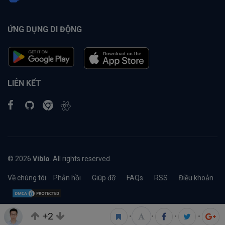
ỨNG DỤNG DI ĐỘNG
LIÊN KẾT
© 2026
Viblo
. All rights reserved.
Về chúng tôi
Phản hồi
Giúp đỡ
FAQs
RSS
Điều khoản
+2
•
•
•
•