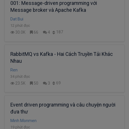
001: Message-driven programming với
Message broker và Apache Kafka
Dat Bui
12 phút đọc
187
30.0K
66
4
RabbitMQ vs Kafka - Hai Cách Truyền Tải Khác
Nhau
Ren
34 phút đọc
69
23.5K
50
3
Event driven programming và câu chuyện người
đưa thư
Minh Monmen
19 phút đọc