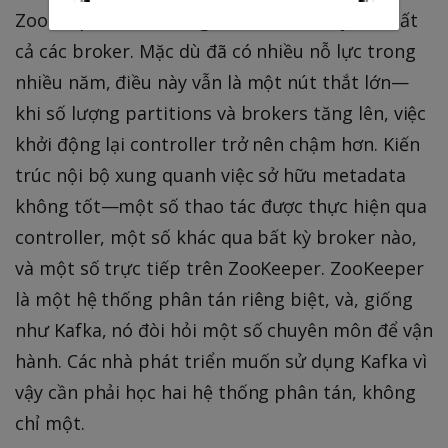
ZooKeeper và sau đó gửi metadata này đến tất
cả các broker. Mặc dù đã có nhiều nỗ lực trong
nhiều năm, điều này vẫn là một nút thắt lớn—
khi số lượng partitions và brokers tăng lên, việc
khởi động lại controller trở nên chậm hơn. Kiến
trúc nội bộ xung quanh việc sở hữu metadata
không tốt—một số thao tác được thực hiện qua
controller, một số khác qua bất kỳ broker nào,
và một số trực tiếp trên ZooKeeper. ZooKeeper
là một hệ thống phân tán riêng biệt, và, giống
như Kafka, nó đòi hỏi một số chuyên môn để vận
hành. Các nhà phát triển muốn sử dụng Kafka vì
vậy cần phải học hai hệ thống phân tán, không
chỉ một.