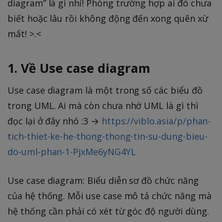
diagram” là gì nhỉ! Phòng trường hợp ai đó chưa
biết hoặc lâu rồi không động đến xong quên xừ
mất! >.<
1. Về Use case diagram
Use case diagram là một trong số các biểu đồ
trong UML. Ai mà còn chưa nhớ UML là gì thì
đọc lại ở đây nhó :3 →
https://viblo.asia/p/phan-
tich-thiet-ke-he-thong-thong-tin-su-dung-bieu-
do-uml-phan-1-PjxMe6yNG4YL
Use case diagram: Biểu diễn sơ đồ chức năng
của hệ thống. Mỗi use case mô tả chức năng mà
hệ thống cần phải có xét từ góc độ người dùng.