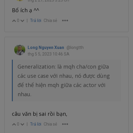
thg 2 27, 2023 3:25 CH
Bổ ích ạ ^^
0
|
Trả lời
Chia sẻ
Long Nguyen Xuan
@longtth
thg 5 5, 2023 10:46 SA
Generalization: là mqh cha/con giữa
các use case với nhau, nó được dùng
để thể hiện mqh giữa các actor với
nhau.
câu văn bị sai rồi bạn,
0
|
Trả lời
Chia sẻ