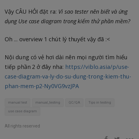
Vậy CÂU HỎI đặt ra:
Vì sao tester nên biết và ứng
dụng Use case diagram trong kiểm thử phần mềm?
Oh ... overview 1 chút lý thuyết vậy đã :<
Nội dung có vẻ hơi dài nên mọi người tìm hiểu
tiếp phần 2 ở đây nha:
https://viblo.asia/p/use-
case-diagram-va-ly-do-su-dung-trong-kiem-thu-
phan-mem-p2-Ny0VG9vzJPA
manual test
manual_testing
QC/QA
Tips in testing
use case diagram
All rights reserved