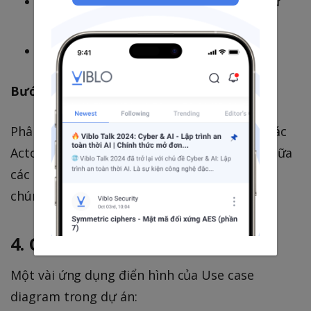
HT có cần thông báo cho actor khi có sự
thay đổi không?
…
Bước 3: Xác định mối quan hệ
Phân tích và xác định các quan loại hệ giữa các
Actor và Use case; giữa các Actor với nhau; giữa
các Use case với nhau → sau đó nối chúng lại
chúng ta sẽ được bản vẽ Use case.
4. Các ứng dụng trong dự án
Một vài ứng dụng điển hình của Use case
diagram trong dự án: