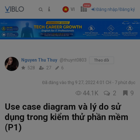
new
VI
Đăng nhập/Đăng ký
Nguyen Thu Thuy
@thuynt0803
Theo dõi
528
27
6
Đã đăng vào thg 9 27, 2022 4:01 CH
7 phút đọc
44.1K
2
9
Use case diagram và lý do sử
dụng trong kiểm thử phần mềm
(P1)