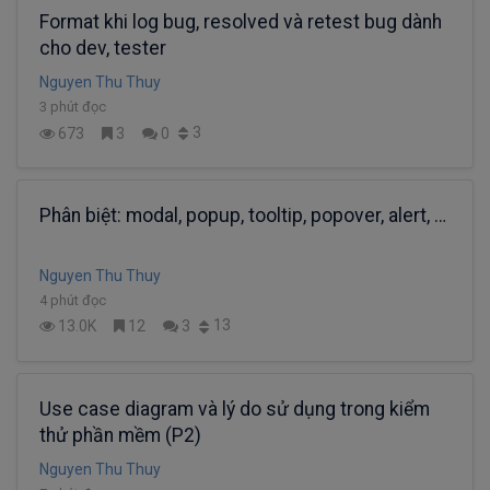
Format khi log bug, resolved và retest bug dành
cho dev, tester
Nguyen Thu Thuy
3 phút đọc
3
673
3
0
Phân biệt: modal, popup, tooltip, popover, alert, …
Nguyen Thu Thuy
4 phút đọc
13
13.0K
12
3
Use case diagram và lý do sử dụng trong kiểm
thử phần mềm (P2)
Nguyen Thu Thuy