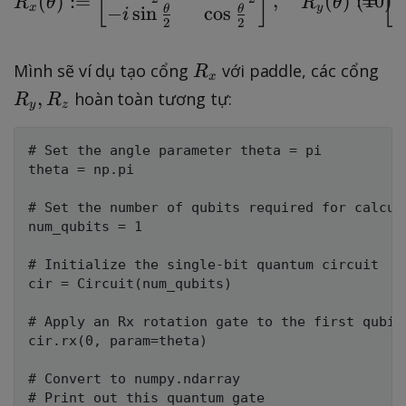
[
]
[
(
)
:=
,
(
)
:=
(
10
)
R
θ
R
θ
x
y
−
sin
cos
s
θ
θ
i
a
2
2
R
R
Mình sẽ ví dụ tạo cổng
với paddle, các cổng
R
x
_
_
,
hoàn toàn tương tự:
R
R
y
z
x
y
,
# Set the angle parameter theta = pi

R
theta = np.pi

_
z
# Set the number of qubits required for calcula
num_qubits = 1

# Initialize the single-bit quantum circuit

cir = Circuit(num_qubits)

# Apply an Rx rotation gate to the first qubit 
cir.rx(0, param=theta)

# Convert to numpy.ndarray

# Print out this quantum gate
