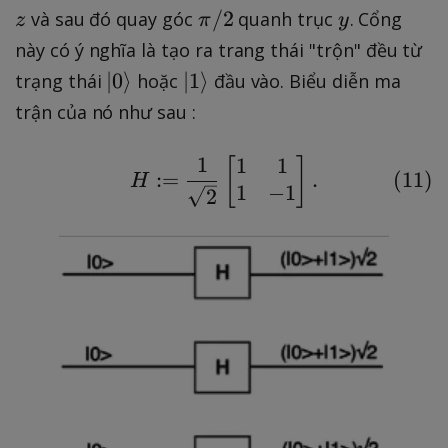
p
\
y
/2
và sau đó quay góc
quanh trục
. Cổng
z
π
y
i
p
này có ý nghĩa là tạo ra trang thái "trộn" đều từ
i
\
\
∣
0
⟩
∣
1
⟩
trạng thái
hoặc
đầu vào. Biểu diễn ma
/
k
k
trận của nó như sau :
2
e
e
t
t
1
1
1
[
H := \frac{1}{\sqrt{2
]
(
11
)
:=
.
{
{
H
1
−
1
2
0
1
}
}