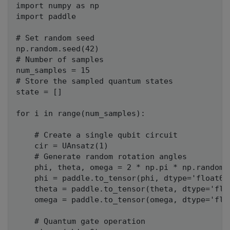
import numpy as np

import paddle

# Set random seed

np.random.seed(42)

# Number of samples

num_samples = 15

# Store the sampled quantum states

state = []

for i in range(num_samples):

    # Create a single qubit circuit

    cir = UAnsatz(1)

    # Generate random rotation angles

    phi, theta, omega = 2 * np.pi * np.random.u
    phi = paddle.to_tensor(phi, dtype='float64'
    theta = paddle.to_tensor(theta, dtype='floa
    omega = paddle.to_tensor(omega, dtype='floa
    # Quantum gate operation
