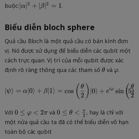
e
a
e
b
|\
2
2
∣
∣
+
∣
∣
=
1
buộc:
.
α
β
t
l
t
e
al
{
p
{
t
p
Biểu diễn bloch sphere
0
h
1
a
h
}
a
}
|
a|
Quả cầu Bloch là một quả cầu có bán kính đơn
|
^
^
^
2
vị. Nó được sử dụng để biểu diễn các qubit một
2
2
cách trực quan. Vị trí của mỗi qubit được xác
+
\
\
|\
định rõ ràng thông qua các tham số
và
.
θ
φ
t
v
b
h
a
e
(
)
(
|\psi\rangle = \alpha 
θ
θ
∣
⟩
=
∣0
⟩
+
∣1
⟩
=
cos
∣0
⟩
+
i
φ
sin
(
5
)
ψ
α
β
e
e
r
t
2
2
t
p
a|
a
h
^
0
0
0
≤
<
2
0
≤
<
π
Với
và
, hay là chỉ với
φ
π
θ
2
i
2
≤
≤
một nửa quả cầu ta đã có thể biểu diễn vô hạn
=
φ
θ
toàn bộ các qubit
1
<
<