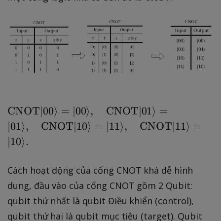
\
CNOT
∣00
⟩
=
∣00
⟩
,
CNOT
∣01
⟩
=
t
∣01
⟩
,
CNOT
∣10
⟩
=
∣11
⟩
,
CNOT
∣11
⟩
=
e
∣10
⟩
.
x
t
Cách hoạt động của cổng CNOT khá dễ hình
{
dung, đầu vào của cổng CNOT gồm 2 Qubit:
C
N
qubit thứ nhất là qubit Điều khiển (control),
O
qubit thứ hai là qubit mục tiêu (target). Qubit