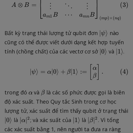
p
(
3
)
⊗
=
A
B
⋮
⋱
⋮
⎣
⎦
ti
\
⋯
m
a
B
a
B
ti
1
m
mn
(
)
×
(
)
m
p
n
q
e
m
s
e
\
∣
⟩
Bất kỳ trạng thái lượng tử qubit đơn
nào
ψ
n
s
k
cũng có thể được viết dưới dạng kết hợp tuyến
}
q
e
\
\
∣
0
⟩
∣
1
⟩
tính (chồng chất) của các vectơ cơ sở
và
.
}
t
k
k
{
e
e
|\psi\rangle = \alpha 
[
]
α
\
(
4
)
∣
⟩
=
∣0
⟩
+
∣1
⟩
:=
.
ψ
α
β
t
t
β
p
{
{
s
0
1
\
\
trong đó
và
là các số phức được gọi là biên
α
β
i
}
}
a
b
độ xác suất. Theo Quy tắc Sinh trong cơ học
}
l
e
lượng tử, xác suất để tìm thấy qubit ở trạng thái
p
t
\
|
\
|
2
2
∣
0
⟩
∣
∣
∣
1
⟩
∣
∣
là
; và xác suất của
là
. Vì tổng
α
β
h
a
k
\
k
\
các xác suất bằng 1, nên người ta đưa ra ràng
a