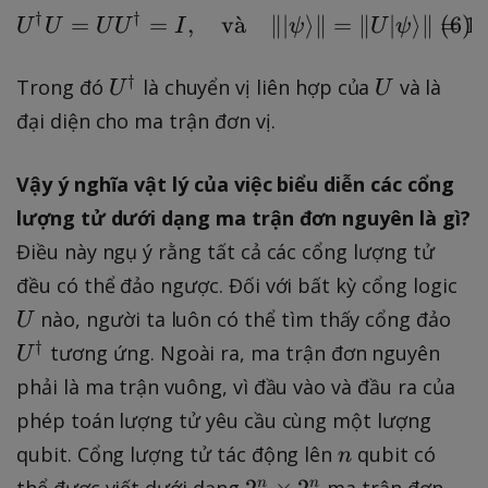
†
†
=
=
,
v
a
ˋ
U^{\dagger}U = UU^{\d
∥∣
⟩
∥
=
∥
∣
⟩
∥
=
(
6
)
1.
U
U
U
U
I
ψ
U
ψ
U
U
†
Trong đó
là chuyển vị liên hợp của
và là
U
U
^
đại diện cho ma trận đơn vị.
{
\
Vậy ý nghĩa vật lý của việc biểu diễn các cổng
d
lượng tử dưới dạng ma trận đơn nguyên là gì?
a
Điều này ngụ ý rằng tất cả các cổng lượng tử
g
g
U
đều có thể đảo ngược. Đối với bất kỳ cổng logic
e
U
nào, người ta luôn có thể tìm thấy cổng đảo
U
r
^
†
tương ứng. Ngoài ra, ma trận đơn nguyên
U
}
{
phải là ma trận vuông, vì đầu vào và đầu ra của
\
phép toán lượng tử yêu cầu cùng một lượng
d
n
qubit. Cổng lượng tử tác động lên
qubit có
n
a
2
g
2
×
2
thể được viết dưới dạng
ma trận đơn
n
n