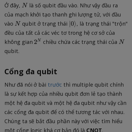
N
Ở đây,
là số qubit đầu vào. Như vậy đầu ra
N
của mạch khởi tạo thanh ghi lượng tử, với đầu
N
\
∣
0
⟩
vào
qubit ở trạng thái
, là trạng thái "trộn"
N
k
đều của tất cả các véc tơ trong hệ cơ sở của
e
2
N
2
không gian
chiều chứa các trạng thái của
N
N
t
^
qubit.
{
N
0
}
Cổng đa qubit
Như đã nói ở bài
trước
thì multiple qubit chính
là sự kết hợp của nhiều qubit đơn lẻ tạo thành
một hệ đa qubit và một hệ đa qubit như vậy cần
các cổng đa qubit để có thể tương tác với nhau.
Chúng ta sẽ bắt đầu phần này với việc tìm hiểu
một cổng logic khá cơ bản đó là
CNOT
.