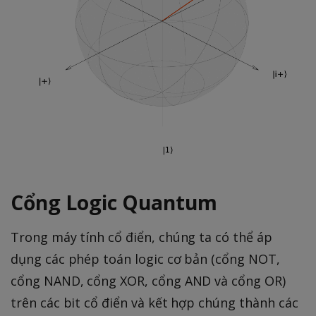
=
\f
r
a
c
{
7
\
pi
}
{
Cổng Logic Quantum
8
},
Trong máy tính cổ điển, chúng ta có thể áp
\l
dụng các phép toán logic cơ bản (cổng NOT,
a
m
cổng NAND, cổng XOR, cổng AND và cổng OR)
b
trên các bit cổ điển và kết hợp chúng thành các