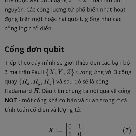
^
g
nguyên. Các cổng lượng tử phổ biến nhất hoạt
n
e
động trên một hoặc hai qubit, giống như các
\
r
cổng logic cổ điển.
ti
}
m
e
Cổng đơn qubit
s
2
Tiếp theo đây mình sẽ giới thiệu đến các bạn bộ
^
\
{
,
,
}
3 ma trận Pauli
tương ứng với 3 cổng
X
Y
Z
n
{
\
{
,
,
}
quay
và sau đó sẽ là cổng
R
R
R
x
y
z
X
{
H
Hadamard
. Đầu tiên chúng ta nói qua về cổng
H
,
R
NOT
- một cổng khá cơ bản và quan trọng ở cả
Y
_
tính toán cổ điển và lượng tử,
,
x
Z
,
0
1
\
[
X := \begin{bmatrix} 
]
R
(
7
)
:=
.
X
1
0
}