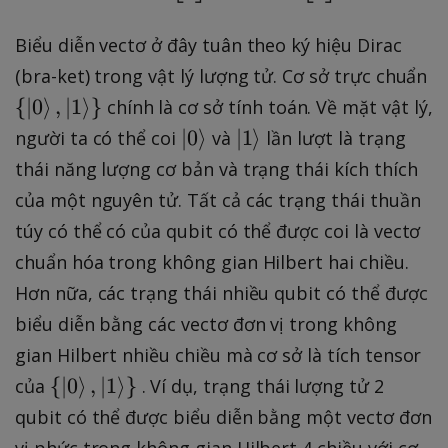
Biểu diễn vectơ ở đây tuân theo ký hiệu Dirac
\
(bra-ket) trong vật lý lượng tử. Cơ sở trực chuẩn
{
{
∣
0
⟩
,
∣
1
⟩
}
chính là cơ sở tính toán. Về mặt vật lý,
\
\
\
∣
0
⟩
∣
1
⟩
người ta có thể coi
và
lần lượt là trạng
k
k
k
thái năng lượng cơ bản và trạng thái kích thích
e
e
e
của một nguyên tử. Tất cả các trạng thái thuần
t
t
t
{
túy có thể có của qubit có thể được coi là vectơ
{
{
0
chuẩn hóa trong không gian Hilbert hai chiều.
0
1
}
}
}
Hơn nữa, các trạng thái nhiều qubit có thể được
,
biểu diễn bằng các vectơ đơn vị trong không
\
gian Hilbert nhiều chiều mà cơ sở là tích tensor
k
\
{
∣
0
⟩
,
∣
1
⟩
}
e
của
. Ví dụ, trạng thái lượng tử 2
{
t
qubit có thể được biểu diễn bằng một vectơ đơn
\
{
vị phức trong không gian Hilbert 4 chiều với cơ