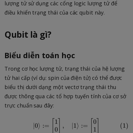
lượng tử sử dụng các cổng logic lượng tử để
điều khiển trạng thái của các qubit này.
Qubit là gì?
Biểu diễn toán học
Trong cơ học lượng tử, trạng thái của hệ lượng
tử hai cấp (ví dụ: spin của điện tử) có thể được
biểu thị dưới dạng một vectơ trạng thái thu
được thông qua các tổ hợp tuyến tính của cơ sở
trực chuẩn sau đây:
1
0
[
]
\ket{0} := \begin{bmat
[
]
(
1
)
∣
0
⟩
:=
,
∣
1
⟩
:=
0
1