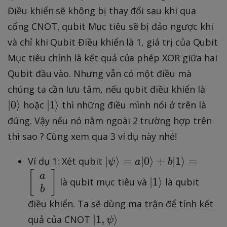
T
Điều khiển sẽ không bị thay đổi sau khi qua
}
cổng CNOT, qubit Mục tiêu sẽ bị đảo ngược khi
|0
và chỉ khi Qubit Điều khiển là 1, giá trị của Qubit
0
\
Mục tiêu chính là kết quả của phép XOR giữa hai
r
Qubit đầu vào. Nhưng vẫn có một điều mà
a
\
chúng ta cần lưu tâm, nếu qubit điều khiển là
n
k
\
∣
0
⟩
∣
1
⟩
hoặc
thì những điều mình nói ở trên là
gl
e
k
đúng. Vậy nếu nó nằm ngoài 2 trường hợp trên
e
t
e
=
thì sao ? Cùng xem qua 3 ví dụ này nhé!
{
t
|0
0
{
|\
∣
⟩
=
∣0
⟩
+
∣1
⟩
=
Ví dụ 1: Xét qubit
0
ψ
a
b
}
1
p
\
[
]
\
a
∣
1
⟩
là qubit mục tiêu và
là qubit
}
si
r
k
b
\
a
e
điều khiển. Ta sẽ dùng ma trận để tính kết
r
n
t
\
∣
1
,
⟩
quả của CNOT
ψ
a