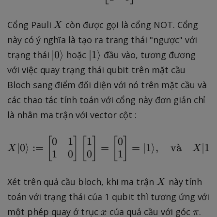
_
y
X
Cổng Pauli
,
còn được gọi là cổng NOT. Cổng
X
R
này có ý nghĩa là tạo ra trang thái "ngược" với
_
\
\
∣
0
⟩
∣
1
⟩
trạng thái
hoặc
đầu vào, tương đương
z
k
k
với việc quay trạng thái qubit trên mặt cầu
\
e
e
Bloch sang điểm đối diện với nó trên mặt cầu và
}
t
t
các thao tác tính toán với cổng này đơn giản chỉ
{
{
là nhân ma trận với vector cột :
0
1
}
}
0
1
1
0
[
]
[
]
X |0\rangle := \begin
[
]
∣0
⟩
:=
=
=
∣1
⟩
,
v
a
ˋ
∣1
⟩
X
X
1
0
0
1
X
Xét trên quả cầu bloch, khi ma trận
này tính
X
toán với trạng thái của 1 qubit thì tương ứng với
x
\
một phép quay ở trục
của quả cầu với góc
.
x
π