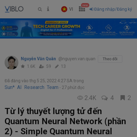
new
VI
Đăng nhập/Đăng ký
Nguyễn Văn Quân
@nguyen.van.quan
Theo dõi
1.6K
59
13
Đã đăng vào thg 5 25, 2022 4:27 SA
trong
Sun* AI Research Team
27 phút đọc
2.4K
4
2
Từ lý thuyết lượng tử đến
Quantum Neural Network (phần
2) - Simple Quantum Neural