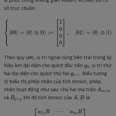
k
1
sở trực chuẩn:
e
}
t
\
⎧
⎡
⎤
1
\left\{ \ket{00} = \ke
{
}
⎨
0
0
∣
00
⟩
=
∣
0
⟩
⊗
∣
0
⟩
:=
,
∣
01
⟩
=
∣
0
⟩
⊗
∣
1
⟩
⎩
0
⎣
⎦
}
0
,
\
Theo quy ước, vị trí ngoài cùng bên trái trong ký
k
e
q
hiệu ket đại diện cho qubit đầu tiên
, vị trí thứ
q
0
t
_
q
\
hai đại diện cho qubit thứ hai
,... .Biểu tượng
q
1
{
0
_
o
⊗
biểu thị phép nhân của tích tensor, phép
1
1
ti
A
nhân hoạt động như sau: cho hai ma trận
A
}
×
m
n
m
_
B
A
,
và
khi đó tích tensor của
là:
\
B
A
B
e
×
p
q
{
_
,
}
s
⎡
⎤
m
{
B
⋯
A \otimes B = \begin{
a
B
a
B
11
1
n
\