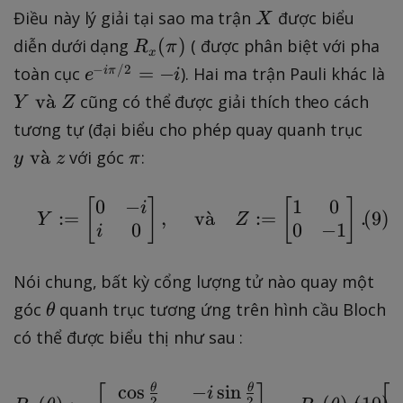
p
X
Điều này lý giải tại sao ma trận
được biểu
X
i
R
(
)
diễn dưới dạng
( được phân biệt với pha
R
π
x
_
e
Y
−
/2
=
−
toàn cục
). Hai ma trận Pauli khác là
iπ
e
i
x
^
\
v
a
ˋ
cũng có thể được giải thích theo cách
Y
Z
(
{
t
y
tương tự (đại biểu cho phép quay quanh trục
\
-
e
\
\
v
a
ˋ
với góc
:
y
z
π
p
i\
x
t
p
i)
p
t
e
i
0
−
1
0
[
]
Y := \begin{bmatrix} 0
[
]
i
i/
{
(
9
)
:=
,
v
a
ˋ
:=
.
x
Y
Z
0
0
−
1
i
2
v
t
}
à
{
Nói chung, bất kỳ cổng lượng tử nào quay một
=
}
v
-i
Z
\
góc
quanh trục tương ứng trên hình cầu Bloch
θ
à
t
có thể được biểu thị như sau :
}
h
z
e
R_x(\theta) := \begin{
cos
−
sin
c
θ
θ
i
t
2
2