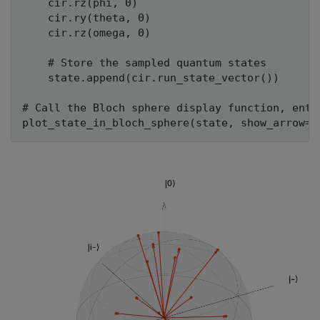
    cir.rz(phi, 0)

    cir.ry(theta, 0)

    cir.rz(omega, 0)

    # Store the sampled quantum states

    state.append(cir.run_state_vector())

# Call the Bloch sphere display function, ente