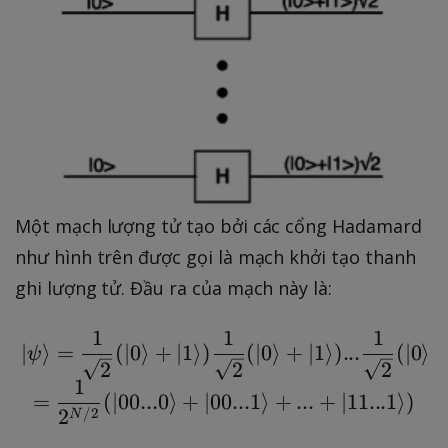
Một mạch lượng tử tạo bởi các cổng Hadamard
như hình trên được gọi là mạch khởi tạo thanh
ghi lượng tử. Đầu ra của mạch này là:
1
1
1
\ \ket{\psi} =\frac{1
∣
⟩
=
(
∣
0
⟩
+
∣
1
⟩
)
(
∣
0
⟩
+
∣
1
⟩
)
...
(
∣
0
⟩
ψ
2
2
2
1
=
(
∣
00...0
⟩
+
∣
00...1
⟩
+
...
+
∣
11...1
⟩
)
/2
2
N