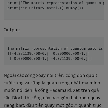
print('The matrix representation of quantum gat
print(cir.unitary_matrix().numpy())

Output:
The matrix representation of quantum gate is:

[[-4.371139e-08+0.j  0.000000e+00-1.j]

Ngoài các cổng xoay nói trên, cổng đơn qubit
cuối cùng và cũng là quan trọng nhất mà mình
muốn nói đến là cổng Hadamard. Xét trên quả
cầu Bloch thì cổng này bao gồm hai phép quay
\
z
riêng biệt, đầu tiên quay một góc
quanh trục
π