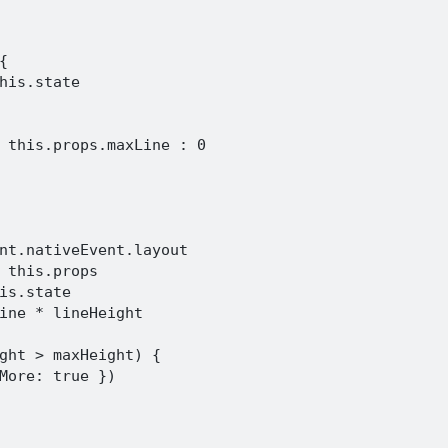


his.state

 this.props.maxLine : 0

nt.nativeEvent.layout

 this.props

is.state

ine * lineHeight

ght > maxHeight) {

More: true })
