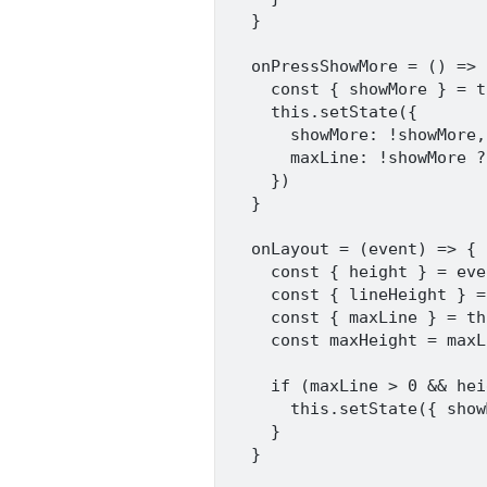
  }

  onPressShowMore = () => {
    const { showMore } = t
    this.setState({

      showMore: !showMore,

      maxLine: !showMore ?
    })

  }

  onLayout = (event) => {

    const { height } = eve
    const { lineHeight } =
    const { maxLine } = th
    const maxHeight = maxL
    if (maxLine > 0 && hei
      this.setState({ show
    }

  }
