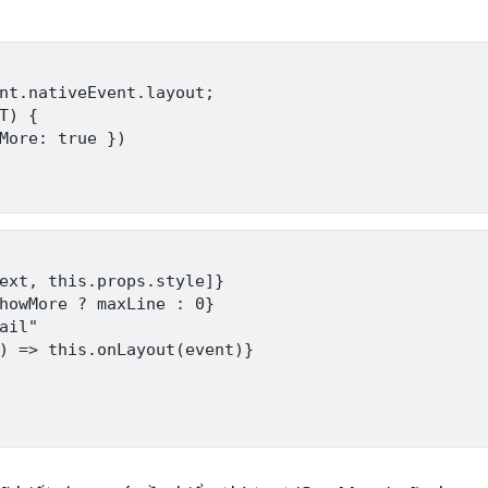
nt.nativeEvent.layout;

T) {

More: true })

ext, this.props.style]}

howMore ? maxLine : 0}

ail"

) => this.onLayout(event)}
