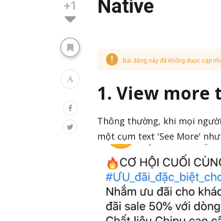
Native
+1
Bài đăng này đã không được cập nh
1. View more 
Thông thường, khi mọi người 
một cụm text 'See More' như