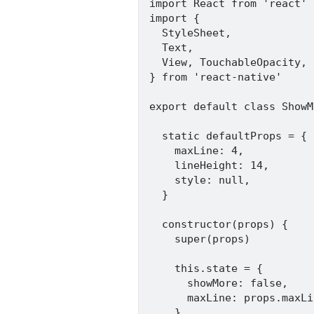
import React from 'react'

import {

  StyleSheet,

  Text,

  View, TouchableOpacity,

} from 'react-native'

export default class ShowM
  static defaultProps = {

    maxLine: 4,

    lineHeight: 14,

    style: null,

  }

  constructor(props) {

    super(props)

    this.state = {

      showMore: false,

      maxLine: props.maxLin
    }
