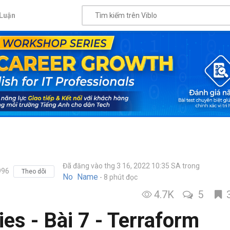
Luận
Đã đăng vào thg 3 16, 2022 10:35 SA
trong
996
Theo dõi
No Name
8 phút đọc
4.7K
5
es - Bài 7 - Terraform