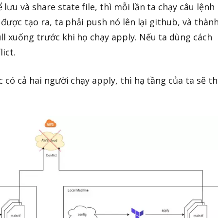
ưu và share state file, thì mỗi lần ta chạy câu lệnh
 được tạo ra, ta phải push nó lên lại github, và thàn
ll xuống trước khi họ chạy apply. Nếu ta dùng cách
ict.
c có cả hai người chạy apply, thì hạ tầng của ta sẽ t