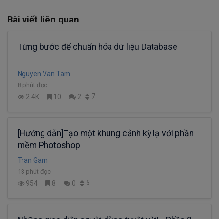
Bài viết liên quan
Từng bước để chuẩn hóa dữ liệu Database
Nguyen Van Tam
8 phút đọc
7
2.4K
10
2
[Hướng dẫn]Tạo một khung cảnh kỳ lạ với phần
mềm Photoshop
Tran Gam
13 phút đọc
5
954
8
0