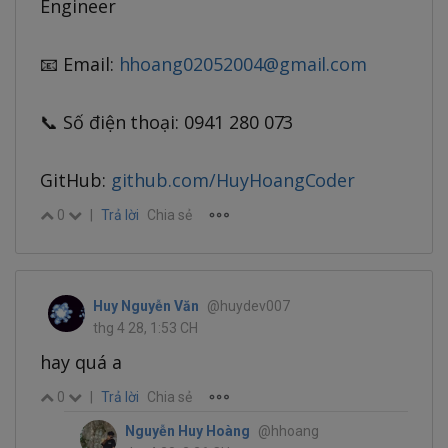
Engineer
📧 Email:
hhoang02052004@gmail.com
📞 Số điện thoại: 0941 280 073
GitHub:
github.com/HuyHoangCoder
0
|
Trả lời
Chia sẻ
Huy Nguyễn Văn
@huydev007
thg 4 28, 1:53 CH
hay quá a
0
|
Trả lời
Chia sẻ
Nguyễn Huy Hoàng
@hhoang