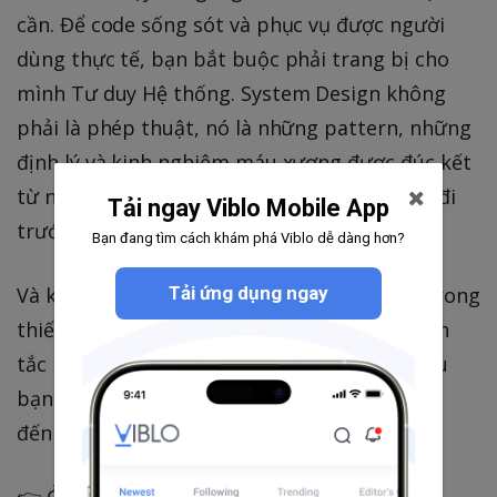
cần. Để code sống sót và phục vụ được người
dùng thực tế, bạn bắt buộc phải trang bị cho
mình Tư duy Hệ thống. System Design không
phải là phép thuật, nó là những pattern, những
định lý và kinh nghiệm máu xương được đúc kết
từ những lần "sập server" của những thế hệ đi
Tải ngay Viblo Mobile App
trước.
Bạn đang tìm cách khám phá Viblo dễ dàng hơn?
Tải ứng dụng ngay
Và khi đã nhắc đến những định lý nền tảng trong
thiết kế hệ thống phân tán, có những nguyên
tắc khắc nghiệt mà bạn không thể phá vỡ, dù
bạn có dùng ngôn ngữ hay framework xịn xò
đến đâu.