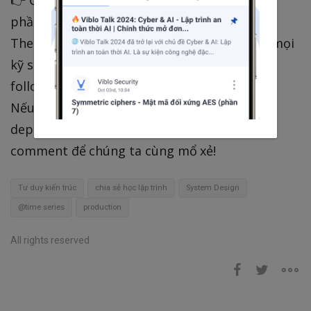
👉 Ở bài tiếp theo, chúng ta sẽ cùng mổ xẻ
phần cốt lõi nhất: "CAP Theorem & PACELC
Theorem: Những định lý bất di bất dịch mà mọi
kỹ sư backend phải nằm lòng." Anh em nhớ
follow để không bỏ lỡ bài viết tiếp theo nhé!
Nếu từng có kỷ niệm "đau thương" nào khi
deploy lên Production, hãy chia sẻ dưới phần
comment để chúng ta cùng mổ xẻ!
Tư duy kiến trúc
chia sẻ học lập trình
System Design
@time series
production
All rights reserved