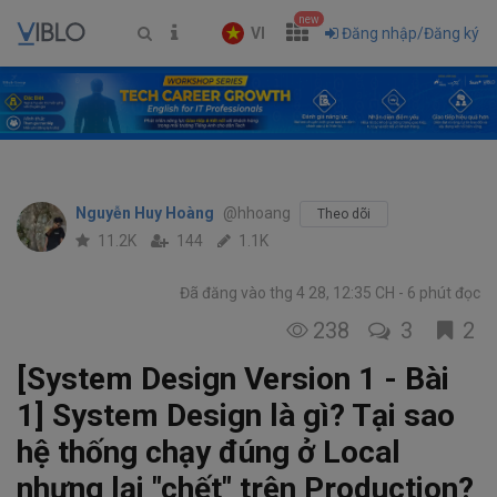
new
VI
Đăng nhập/Đăng ký
Nguyễn Huy Hoàng
@hhoang
Theo dõi
11.2K
144
1.1K
Đã đăng vào thg 4 28, 12:35 CH
6 phút đọc
238
3
2
[System Design Version 1 - Bài
1] System Design là gì? Tại sao
hệ thống chạy đúng ở Local
nhưng lại "chết" trên Production?