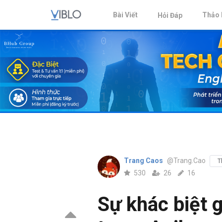
Bài Viết
Thảo 
Hỏi Đáp
Trang Caos
@Trang.Cao
T
530
26
16
Sự khác biệt 