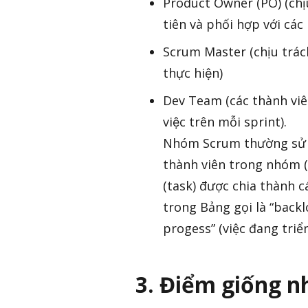
Product Owner (PO) (chịu
tiên và phối hợp với cá
Scrum Master (chịu trác
thực hiện)
Dev Team (các thành viê
việc trên mỗi sprint).
Nhóm Scrum thường sử d
thành viên trong nhóm (
(task) được chia thành c
trong Bảng gọi là “backl
progess” (việc đang triển
3. Điểm giống n