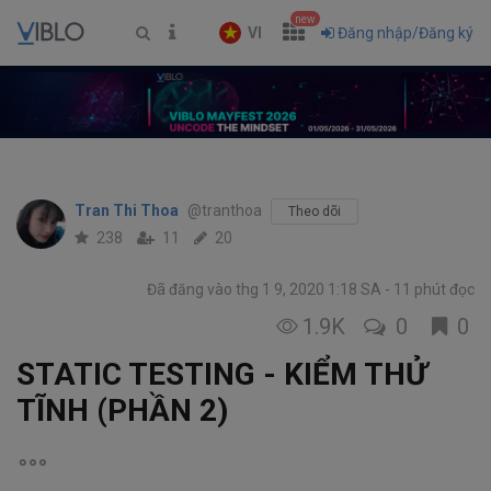
new
VI
Đăng nhập/Đăng ký
Tran Thi Thoa
@tranthoa
Theo dõi
238
11
20
Đã đăng vào thg 1 9, 2020 1:18 SA
11 phút đọc
1.9K
0
0
STATIC TESTING - KIỂM THỬ
TĨNH (PHẦN 2)