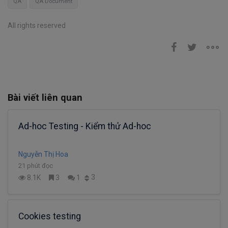
QA
QA Document
All rights reserved
Bài viết liên quan
Ad-hoc Testing - Kiểm thử Ad-hoc
Nguyễn Thị Hoa
21 phút đọc
3
8.1K
3
1
Cookies testing