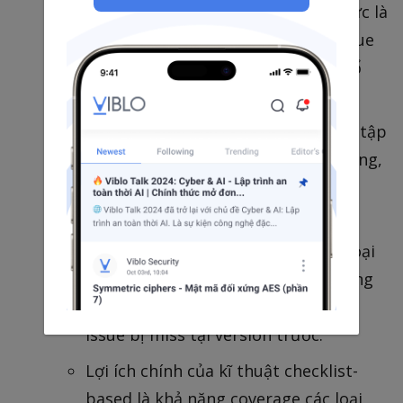
kĩ thuật review có phương pháp, tức là
những người review sẽ xác định issue
dựa trên checklist đã được phân bổ
trong giai đoạn review initiation
Một checklist review bao gồm một tập
các câu hỏi dựa trên defect tiềm tàng,
thường xuất phát từ kinh nghiệm
trước đó.
Checklist sẽ được cụ thể với từng loại
work product được review và thường
xuyên được maintain để cover các
issue bị miss tại version trước.
Lợi ích chính của kĩ thuật checklist-
based là khả năng coverage các loại