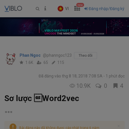
new
VI
Đăng nhập/Đăng ký
Phan Ngoc
@phanngoc123
Theo dõi
1.6K
65
115
Đã đăng vào thg 8 18, 2018 7:08 SA
1 phút đọc
10.9K
0
4
Sơ lược Word2vec
Bài đăng này đã không được cập nhật trong 6 năm