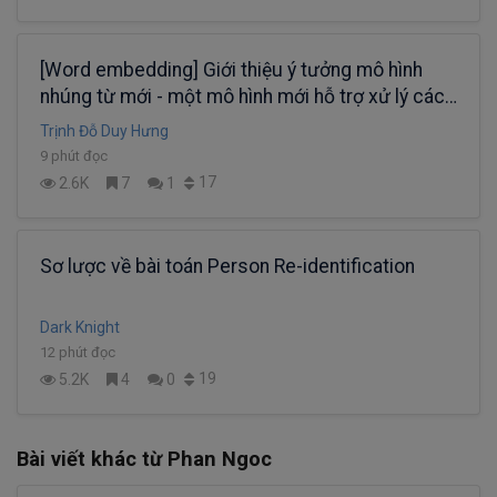
[Word embedding] Giới thiệu ý tưởng mô hình
nhúng từ mới - một mô hình mới hỗ trợ xử lý các
bài toán NLP với NodeJS
Trịnh Đỗ Duy Hưng
9 phút đọc
17
2.6K
7
1
Sơ lược về bài toán Person Re-identification
Dark Knight
12 phút đọc
19
5.2K
4
0
Bài viết khác từ Phan Ngoc