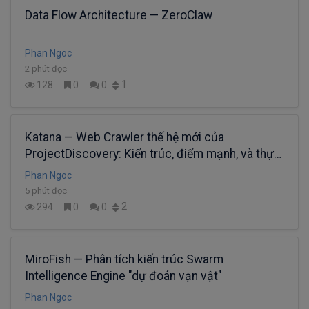
Data Flow Architecture — ZeroClaw
Phan Ngoc
2 phút đọc
1
128
0
0
Katana — Web Crawler thế hệ mới của
ProjectDiscovery: Kiến trúc, điểm mạnh, và thực
chiến
Phan Ngoc
5 phút đọc
2
294
0
0
MiroFish — Phân tích kiến trúc Swarm
Intelligence Engine "dự đoán vạn vật"
Phan Ngoc