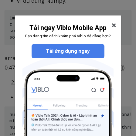
Ví dụ dùng Numpy:
import numpy as np

z = [1.0, 2.0, 3.0, 4.0, 1.0, 2.0, 3.0]

Tải ngay Viblo Mobile App
softmax = np.exp(z)/np.sum(np.exp(z))

Bạn đang tìm cách khám phá Viblo dễ dàng hơn?
Tải ứng dụng ngay
array([0.02364054, 0.06426166, 0.1746813 ,
0.474833 , 0.02364054, 0.06426166, 0.1746813 ])
Dự đoán probability của từ:
Dùng
gensim
cho word2vec:
num_features = 300  # Word vector dimensionalit
min_word_count = 2 # Minimum word count

num_workers = 4     # Number of parallel thread
context = 10        # Context window size
