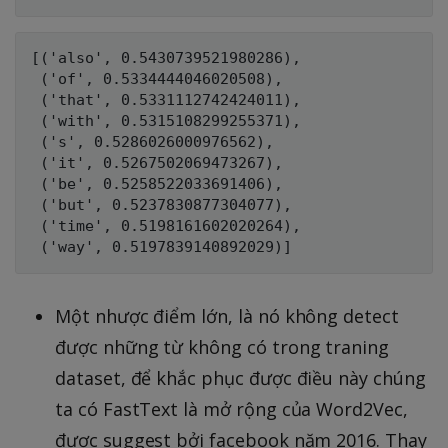
[('also', 0.5430739521980286),

 ('of', 0.5334444046020508),

 ('that', 0.5331112742424011),

 ('with', 0.5315108299255371),

 ('s', 0.5286026000976562),

 ('it', 0.5267502069473267),

 ('be', 0.5258522033691406),

 ('but', 0.5237830877304077),

 ('time', 0.5198161602020264),

Một nhược điểm lớn, là nó không detect
được những từ không có trong traning
dataset, để khắc phục được điều này chúng
ta có FastText là mở rộng của Word2Vec,
được suggest bởi facebook năm 2016. Thay