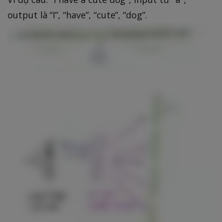
output là “I”, “have”, “cute”, “dog”.