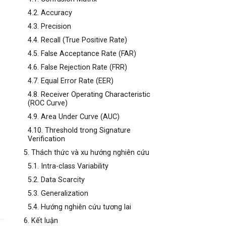
4.2. Accuracy
4.3. Precision
4.4. Recall (True Positive Rate)
4.5. False Acceptance Rate (FAR)
4.6. False Rejection Rate (FRR)
4.7. Equal Error Rate (EER)
4.8. Receiver Operating Characteristic
(ROC Curve)
4.9. Area Under Curve (AUC)
4.10. Threshold trong Signature
Verification
5. Thách thức và xu hướng nghiên cứu
5.1. Intra-class Variability
5.2. Data Scarcity
5.3. Generalization
5.4. Hướng nghiên cứu tương lai
6. Kết luận