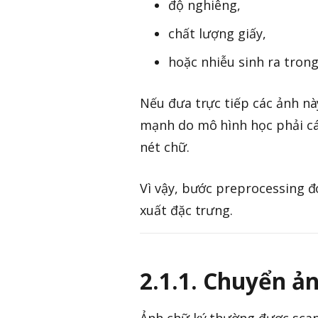
độ nghiêng,
chất lượng giấy,
hoặc nhiễu sinh ra trong
Nếu đưa trực tiếp các ảnh n
mạnh do mô hình học phải cá
nét chữ.
Vì vậy, bước preprocessing đó
xuất đặc trưng.
2.1.1. Chuyển ả
Ảnh chữ ký thường được scan