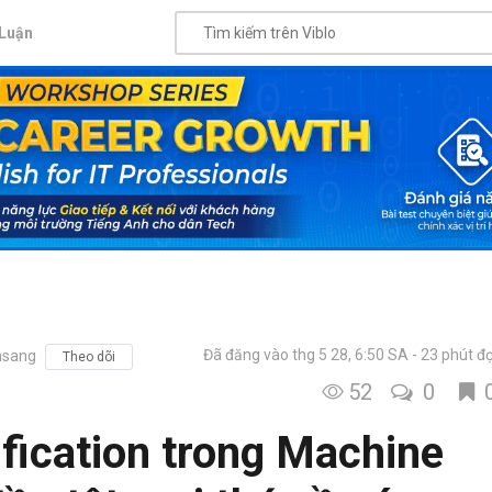
Luận
Đã đăng vào thg 5 28, 6:50 SA
23 phút đ
sang
Theo dõi
52
0
ification trong Machine