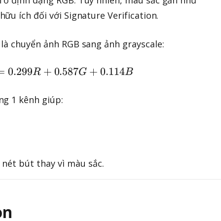
ữu ích đối với Signature Verification.
 là chuyển ảnh RGB sang ảnh grayscale:
=
0.299
+
Gray = 0.299R + 0.587G + 0.114B
0.587
+
0.114
R
G
B
ng 1 kênh giúp:
nét bút thay vì màu sắc.
on