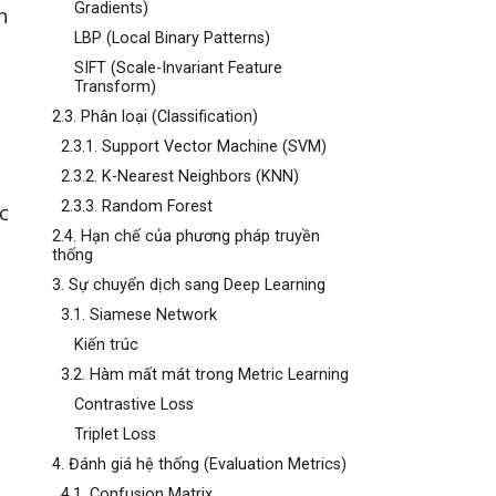
Gradients)
n
LBP (Local Binary Patterns)
SIFT (Scale-Invariant Feature
Transform)
2.3. Phân loại (Classification)
2.3.1. Support Vector Machine (SVM)
2.3.2. K-Nearest Neighbors (KNN)
2.3.3. Random Forest
c
2.4. Hạn chế của phương pháp truyền
thống
3. Sự chuyển dịch sang Deep Learning
3.1. Siamese Network
Kiến trúc
3.2. Hàm mất mát trong Metric Learning
Contrastive Loss
Triplet Loss
4. Đánh giá hệ thống (Evaluation Metrics)
4.1. Confusion Matrix