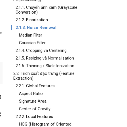
2.1.1. Chuyển ảnh xám (Grayscale
Conversion)
2.1.2. Binarization
2.1.3. Noise Removal
Median Filter
Gaussian Filter
2.1.4. Cropping và Centering
2.1.5. Resizing và Normalization
2.1.6. Thinning / Skeletonization
2.2. Trích xuất đặc trưng (Feature
Extraction)
2.2.1. Global Features
Aspect Ratio
g
Signature Area
Center of Gravity
g
2.2.2. Local Features
HOG (Histogram of Oriented