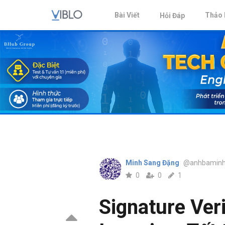
Bài Viết
Thảo 
Hỏi Đáp
Minh Sang Đặng
@anhbaminh
0
0
1
Signature Ver