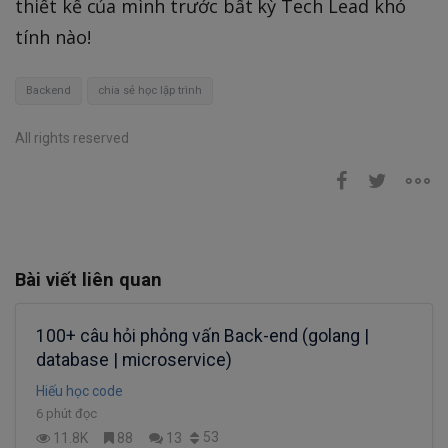
thiết kế của mình trước bất kỳ Tech Lead khó
tính nào!
Backend
chia sẻ học lập trình
All rights reserved
Bài viết liên quan
100+ câu hỏi phỏng vấn Back-end (golang |
database | microservice)
Hiếu học code
6 phút đọc
53
11.8K
88
13