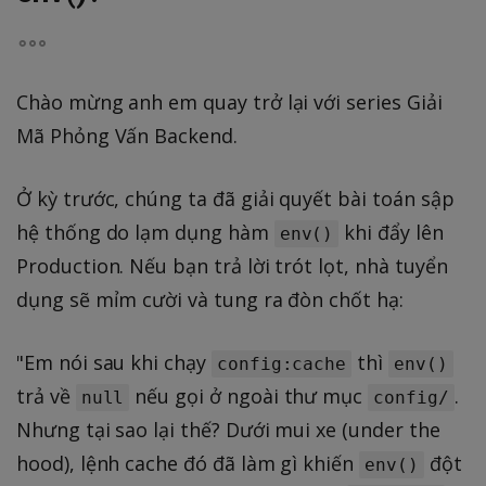
Chào mừng anh em quay trở lại với series Giải
Mã Phỏng Vấn Backend.
Ở kỳ trước, chúng ta đã giải quyết bài toán sập
hệ thống do lạm dụng hàm
khi đẩy lên
env()
Production. Nếu bạn trả lời trót lọt, nhà tuyển
dụng sẽ mỉm cười và tung ra đòn chốt hạ:
"Em nói sau khi chạy
thì
config:cache
env()
trả về
nếu gọi ở ngoài thư mục
.
null
config/
Nhưng tại sao lại thế? Dưới mui xe (under the
hood), lệnh cache đó đã làm gì khiến
đột
env()