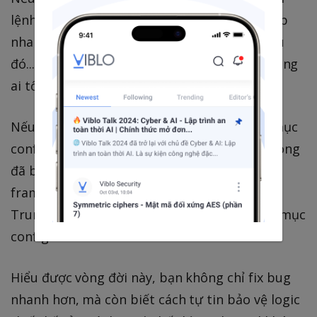
lệnh config:cache giống như hành động "chụp
nhanh" (snapshot) lại toàn bộ nội thất và sau
đó... khóa luôn cánh cửa chứa file .env để không
ai tốn thời gian mở ra mở vào nữa.
Nếu bạn cố chấp gọi env() ở bên ngoài thư mục
config/, bạn đang cố với tay vào một căn phòng
đã bị niêm phong. Đó là lý do kiến trúc của
framework ép buộc chúng ta phải có kỷ luật:
Trung chuyển mọi biến môi trường qua thư mục
config.
Hiểu được vòng đời này, bạn không chỉ fix bug
nhanh hơn, mà còn biết cách tự tin bảo vệ logic