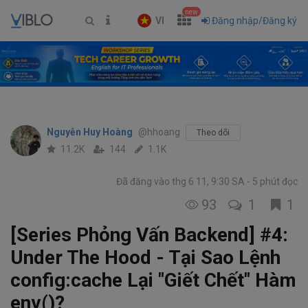
new
VI
Đăng nhập/Đăng ký
Nguyễn Huy Hoàng
@hhoang
Theo dõi
11.2K
144
1.1K
Đã đăng vào thg 6 11, 9:30 SA
5 phút đọc
93
1
1
[Series Phỏng Vấn Backend] #4:
Under The Hood - Tại Sao Lệnh
config:cache Lại "Giết Chết" Hàm
env()?