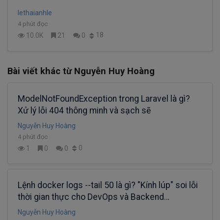
lethaianhle
4 phút đọc
18
10.0K
21
0
Bài viết khác từ Nguyễn Huy Hoàng
ModelNotFoundException trong Laravel là gì?
Xử lý lỗi 404 thông minh và sạch sẽ
Nguyễn Huy Hoàng
4 phút đọc
0
1
0
0
Lệnh docker logs --tail 50 là gì? "Kính lúp" soi lỗi
thời gian thực cho DevOps và Backend
Developer
Nguyễn Huy Hoàng