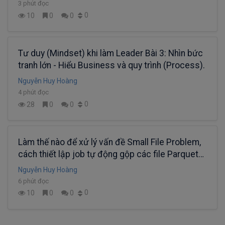
3 phút đọc
0
10
0
0
Tư duy (Mindset) khi làm Leader Bài 3: Nhìn bức
tranh lớn - Hiểu Business và quy trình (Process).
Nguyễn Huy Hoàng
4 phút đọc
0
28
0
0
Làm thế nào để xử lý vấn đề Small File Problem,
cách thiết lập job tự động gộp các file Parquet
nhỏ thành file lớn trên Data Lake?
Nguyễn Huy Hoàng
6 phút đọc
0
10
0
0