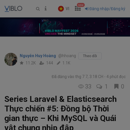
new
VI
Đăng nhập/Đăng ký
Nguyễn Huy Hoàng
@hhoang
Theo dõi
11.2K
144
1.1K
Đã đăng vào thg 7 7, 3:18 CH
4 phút đọc
33
1
0
Series Laravel & Elasticsearch
Thực chiến #5: Đồng bộ Thời
gian thực – Khi MySQL và Quái
vật chung nhịp đập