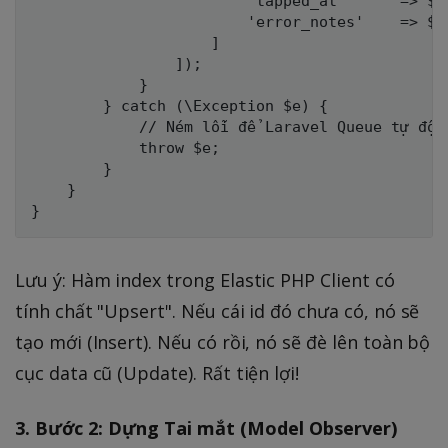
                        'tapped_at'      => $t
                        'error_notes'    => $t
                    ]

                ]);

            }

        } catch (\Exception $e) {

            // Ném lỗi để Laravel Queue tự động
            throw $e;

        }

    }

Lưu ý: Hàm index trong Elastic PHP Client có
tính chất "Upsert". Nếu cái id đó chưa có, nó sẽ
tạo mới (Insert). Nếu có rồi, nó sẽ đè lên toàn bộ
cục data cũ (Update). Rất tiện lợi!
3. Bước 2: Dựng Tai mắt (Model Observer)