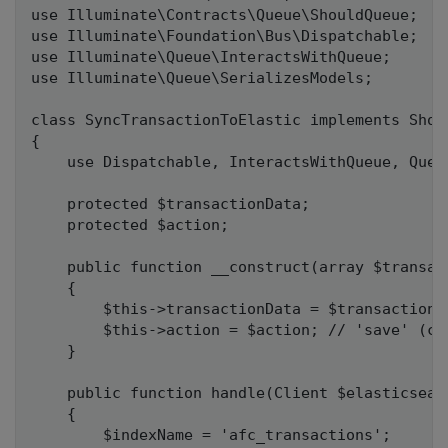
use Illuminate\Contracts\Queue\ShouldQueue;

use Illuminate\Foundation\Bus\Dispatchable;

use Illuminate\Queue\InteractsWithQueue;

use Illuminate\Queue\SerializesModels;

class SyncTransactionToElastic implements Shoul
{

    use Dispatchable, InteractsWithQueue, Queu
    protected $transactionData;

    protected $action;

    public function __construct(array $transac
    {

        $this->transactionData = $transactionDa
        $this->action = $action; // 'save' (ch
    }

    public function handle(Client $elasticsearc
    {

        $indexName = 'afc_transactions';
