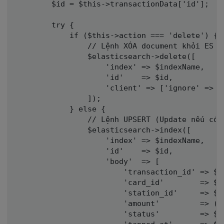
        $id = $this->transactionData['id'];

        try {

            if ($this->action === 'delete') {

                // Lệnh XÓA document khỏi ES

                $elasticsearch->delete([

                    'index' => $indexName,

                    'id'    => $id,

                    'client' => ['ignore' => 4
                ]);

            } else {

                // Lệnh UPSERT (Update nếu có, 
                $elasticsearch->index([

                    'index' => $indexName,

                    'id'    => $id,

                    'body'  => [

                        'transaction_id' => $t
                        'card_id'        => $t
                        'station_id'     => $t
                        'amount'         => (i
                        'status'         => $t