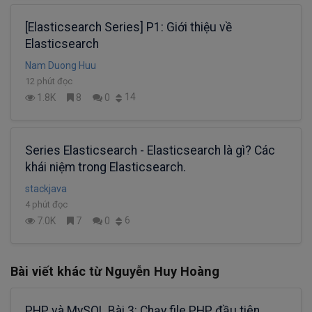
[Elasticsearch Series] P1: Giới thiệu về
Elasticsearch
Nam Duong Huu
12 phút đọc
14
1.8K
8
0
Series Elasticsearch - Elasticsearch là gì? Các
khái niệm trong Elasticsearch.
stackjava
4 phút đọc
6
7.0K
7
0
Bài viết khác từ Nguyễn Huy Hoàng
PHP và MySQL Bài 3: Chạy file PHP đầu tiên