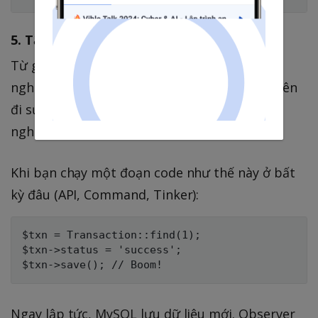
5. Tận hưởng thành quả tự động hóa
Từ giờ phút này trở đi, bạn (và bất kỳ đồng
nghiệp nào trong team) có thể hoàn toàn quên
đi sự tồn tại của Elasticsearch khi viết logic
nghiệp vụ thông thường.
Khi bạn chạy một đoạn code như thế này ở bất
kỳ đâu (API, Command, Tinker):
$txn = Transaction::find(1);

$txn->status = 'success';

Ngay lập tức, MySQL lưu dữ liệu mới. Observer