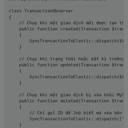
class TransactionObserver

{

    // Chạy khi một giao dịch mới được tạo thàn
    public function created(Transaction $transa
    {

        SyncTransactionToElastic::dispatch($tr
    }

    // Chạy khi trạng thái hoặc bất kỳ trường 
    public function updated(Transaction $transa
    {

        SyncTransactionToElastic::dispatch($tr
    }

    // Chạy khi một giao dịch bị xóa khỏi MySQL
    public function deleted(Transaction $transa
    {

        // Chỉ gửi ID để Job biết mà xóa bên ES
        SyncTransactionToElastic::dispatch(['i
    }
