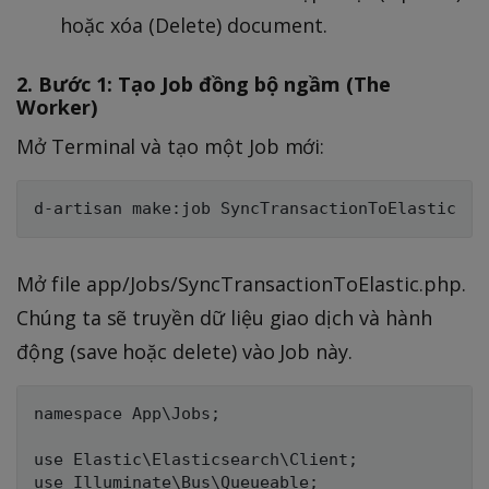
hoặc xóa (Delete) document.
2. Bước 1: Tạo Job đồng bộ ngầm (The
Worker)
Mở Terminal và tạo một Job mới:
Mở file app/Jobs/SyncTransactionToElastic.php.
Chúng ta sẽ truyền dữ liệu giao dịch và hành
động (save hoặc delete) vào Job này.
namespace App\Jobs;

use Elastic\Elasticsearch\Client;

use Illuminate\Bus\Queueable;
