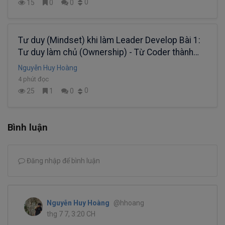
0
15
0
0
Tư duy (Mindset) khi làm Leader Develop Bài 1:
Tư duy làm chủ (Ownership) - Từ Coder thành
Problem Solver.
Nguyễn Huy Hoàng
4 phút đọc
0
25
1
0
Bình luận
Đăng nhập để bình luận
Nguyễn Huy Hoàng
@hhoang
thg 7 7, 3:20 CH