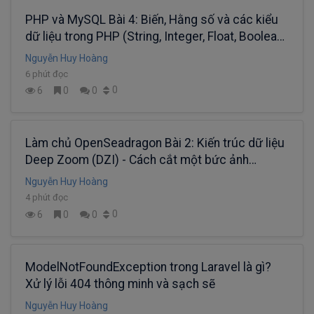
PHP và MySQL Bài 4: Biến, Hằng số và các kiểu
dữ liệu trong PHP (String, Integer, Float, Boolean,
NULL, Array)
Nguyễn Huy Hoàng
6 phút đọc
0
6
0
0
Làm chủ OpenSeadragon Bài 2: Kiến trúc dữ liệu
Deep Zoom (DZI) - Cách cắt một bức ảnh
Gigapixel thành hàng ngàn mảnh nhỏ (tiles) bằng
Nguyễn Huy Hoàng
các công cụ như VIPS.
4 phút đọc
0
6
0
0
ModelNotFoundException trong Laravel là gì?
Xử lý lỗi 404 thông minh và sạch sẽ
Nguyễn Huy Hoàng