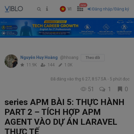
new
VI
Đăng nhập/Đăng ký
Nguyễn Huy Hoàng
@hhoang
Theo dõi
11.9K
144
1.0K
Đã đăng vào thg 6 27, 8:57 SA
5 phút đọc
51
1
0
series APM BÀI 5: THỰC HÀNH
PART 2 – TÍCH HỢP APM
AGENT VÀO DỰ ÁN LARAVEL
THỰC TẾ