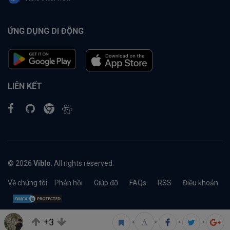
ỨNG DỤNG DI ĐỘNG
LIÊN KẾT
© 2026
Viblo
. All rights reserved.
Về chúng tôi
Phản hồi
Giúp đỡ
FAQs
RSS
Điều khoản
+3
•
•
•
•