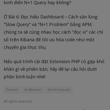
kinh điển N+1 Query hay không?
Ở Bài 6: Đọc hiểu Dashboard – Cách săn lùng
"Slow Query" và "N+1 Problem" bằng APM,
chúng ta sẽ cùng nhau học cách "đọc vị" các chỉ
số trên Kibana để tối ưu hóa code như một
chuyên gia thực thụ.
Nếu quá trình cài đặt Extension PHP có gặp khó
khăn gì về phiên bản, hãy để lại câu hỏi dưới
phần bình luận nhé!
Backend
cài đặt laravel
đọc file trong php
All rights reserved