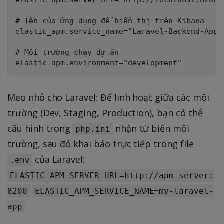
elastic_apm.server_url="http://localhost:8200"

# Tên của ứng dụng để hiển thị trên Kibana

elastic_apm.service_name="Laravel-Backend-App"

# Môi trường chạy dự án

Mẹo nhỏ cho Laravel: Để linh hoạt giữa các môi
trường (Dev, Staging, Production), bạn có thể
cấu hình trong
nhận từ biến môi
php.ini
trường, sau đó khai báo trực tiếp trong file
của Laravel:
.env
ELASTIC_APM_SERVER_URL=http://apm_server:
8200
ELASTIC_APM_SERVICE_NAME=my-laravel-
app