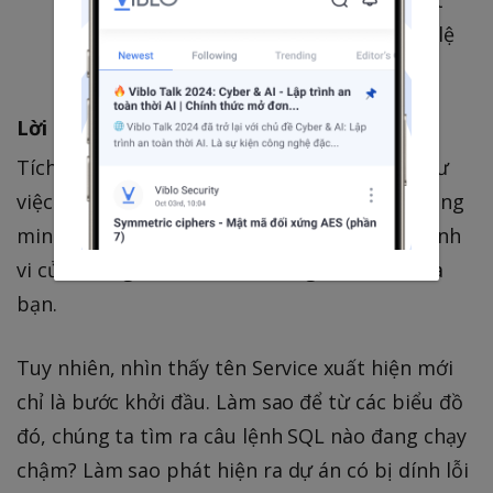
biểu đồ về Latency (Độ trễ), Throughput
(Lượng request/phút), và Error Rate (Tỉ lệ
lỗi) hiển thị theo thời gian thực.
Lời kết & Bài học tiếp theo
Tích hợp APM Agent vào mã nguồn giống như
việc bạn vừa gắn một hệ thống cảm biến thông
minh vào động cơ xe đua vậy. Từ nay, mọi hành
vi của mã nguồn đều nằm trong tầm mắt của
bạn.
Tuy nhiên, nhìn thấy tên Service xuất hiện mới
chỉ là bước khởi đầu. Làm sao để từ các biểu đồ
đó, chúng ta tìm ra câu lệnh SQL nào đang chạy
chậm? Làm sao phát hiện ra dự án có bị dính lỗi