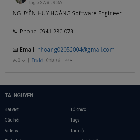
thg 6 27, 8:59 SA
NGUYỄN HUY HOÀNG Software Engineer
📞 Phone: 0941 280 073
📧 Email:
hhoang02052004@gmail.com
0
|
Trả lời
Chia sẻ
TÀI NGUYÊN
Bài viết
Tổ chức
Câu hỏi
Tags
Videos
Tác giả