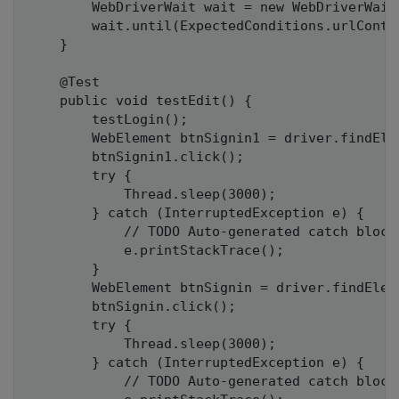
		WebDriverWait wait = new WebDriverWait(driver, 15);

		wait.until(ExpectedConditions.urlContains("https://selenium-training.herokuapp.com/users/306"));

	}

	@Test

	public void testEdit() {

		testLogin();

		WebElement btnSignin1 = driver.findElement(By.cssSelector("ul li[class='dropdown'] a"));

		btnSignin1.click();

		try {

			Thread.sleep(3000);

		} catch (InterruptedException e) {

			// TODO Auto-generated catch block

			e.printStackTrace();

		}

		WebElement btnSignin = driver.findElement(By.cssSelector("ul li a[href='/users/306/edit']"));

		btnSignin.click();

		try {

			Thread.sleep(3000);

		} catch (InterruptedException e) {

			// TODO Auto-generated catch block
