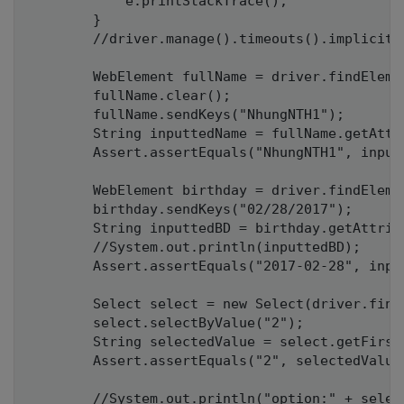
			e.printStackTrace();

		}

		//driver.manage().timeouts().implicitlyWait(2000, TimeUnit.MICROSECONDS);

		WebElement fullName = driver.findElement(By.cssSelector("form input[name='user[name]']"));

		fullName.clear();

		fullName.sendKeys("NhungNTH1");

		String inputtedName = fullName.getAttribute("value");

		Assert.assertEquals("NhungNTH1", inputtedName);

		WebElement birthday = driver.findElement(By.cssSelector("form input[name='user[birth_day]']"));

		birthday.sendKeys("02/28/2017");

		String inputtedBD = birthday.getAttribute("value");

		//System.out.println(inputtedBD);

		Assert.assertEquals("2017-02-28", inputtedBD);

		Select select = new Select(driver.findElement(By.cssSelector("form select[name='user[language]']")));

		select.selectByValue("2");

		String selectedValue = select.getFirstSelectedOption().getAttribute("value");

		Assert.assertEquals("2", selectedValue);

		//System.out.println("option:" + select.getFirstSelectedOption().getText());
