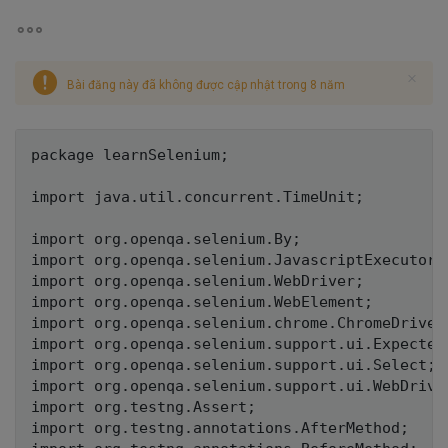
Bài đăng này đã không được cập nhật trong 8 năm
package learnSelenium;

import java.util.concurrent.TimeUnit;

import org.openqa.selenium.By;

import org.openqa.selenium.JavascriptExecutor;

import org.openqa.selenium.WebDriver;

import org.openqa.selenium.WebElement;

import org.openqa.selenium.chrome.ChromeDriver;
import org.openqa.selenium.support.ui.ExpectedC
import org.openqa.selenium.support.ui.Select;

import org.openqa.selenium.support.ui.WebDriver
import org.testng.Assert;

import org.testng.annotations.AfterMethod;
