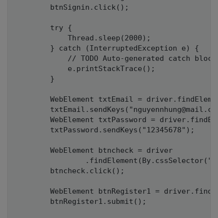
		btnSignin.click();

		try {

			Thread.sleep(2000);

		} catch (InterruptedException e) {

			// TODO Auto-generated catch block

			e.printStackTrace();

		}

		WebElement txtEmail = driver.findElement(By.cssSelector("form input[name='session[email]']"));

		txtEmail.sendKeys("nguyennhung@mail.com");

		WebElement txtPassword = driver.findElement(By.cssSelector("form input[name = 'session[password]']"));

		txtPassword.sendKeys("12345678");

		WebElement btncheck = driver

				.findElement(By.cssSelector("form input[type='checkbox'][name='session[remember_me]']"));

		btncheck.click();

		WebElement btnRegister1 = driver.findElement(By.name("commit"));

		btnRegister1.submit();
