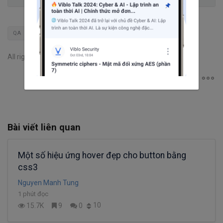
QA
All rights reserved
Bài viết liên quan
Một số hiệu ứng hover đẹp cho button bằng
css3
Nguyen Manh Tung
1 phút đọc
10
15.7K
9
0