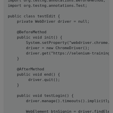
import org.testng.annotations.BeforeMethod;

import org.testng.annotations.Test;

public class testEdit {

	private WebDriver driver = null;

	@BeforeMethod

	public void init() {

		System.setProperty("webdriver.chrome.driver", "E:\\Setup\\chromedriver_win32\\chromedriver.exe");

		driver = new ChromeDriver();

		driver.get("https://selenium-training.herokuapp.com/");

	}

	@AfterMethod

	public void end() {

		 driver.quit();

	}

	public void testLogin() {

		driver.manage().timeouts().implicitlyWait(2000, TimeUnit.MICROSECONDS);

		WebElement btnSignin = driver.findElement(By.cssSelector("ul li a[href='/login']"));
