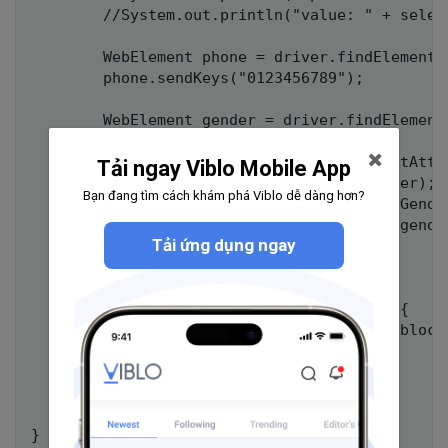
		//System.out.println("value: " + select.getFirstSelectedOption().getAttribute("value"));

		WebElement phone = driver.findElement(By.cssSelector("form input[name='user[phone]']"));

		phone.sendKeys("0123456789");

		WebElement gender = driver.findElement(By.cssSelector("form input[name='user[gender]'][value='2']"));

		gender.click();

		String inputtedGender = gender.getAttribute("value");

Tải ngay Viblo Mobile App
		//System.out.println(inputtedGender);

Bạn đang tìm cách khám phá Viblo dễ dàng hơn?
		Assert.assertEquals("2", inputtedGender);

		//System.out.println("Radio: " + gender.isSelected());

Tải ứng dụng ngay
		try {

			Thread.sleep(2000);

		} catch (InterruptedException e) {

			// TODO Auto-generated catch block

			e.printStackTrace();

		}

	}
