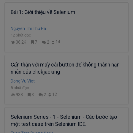
Bài 1: Giới thiệu về Selenium
Nguyen Thi Thu Ha
12 phút đọc
14
36.2K
7
2
Cẩn thận với mấy cái button để không thành nạn
nhân của clickjacking
Dong Vu Viet
8 phút đọc
12
938
3
2
Selenium Series - 1 - Selenium - Các bước tạo
một test case trên Selenium IDE.