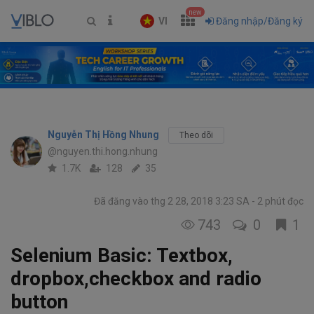
new
VI
Đăng nhập/Đăng ký
Nguyễn Thị Hồng Nhung
Theo dõi
@nguyen.thi.hong.nhung
1.7K
128
35
Đã đăng vào thg 2 28, 2018 3:23 SA
2 phút đọc
743
0
1
Selenium Basic: Textbox,
dropbox,checkbox and radio
button