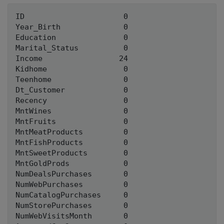
ID                      0

Year_Birth              0

Education               0

Marital_Status          0

Income                 24

Kidhome                 0

Teenhome                0

Dt_Customer             0

Recency                 0

MntWines                0

MntFruits               0

MntMeatProducts         0

MntFishProducts         0

MntSweetProducts        0

MntGoldProds            0

NumDealsPurchases       0

NumWebPurchases         0

NumCatalogPurchases     0

NumStorePurchases       0

NumWebVisitsMonth       0
