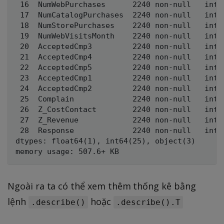
 16  NumWebPurchases      2240 non-null   int64
 17  NumCatalogPurchases  2240 non-null   int64
 18  NumStorePurchases    2240 non-null   int64
 19  NumWebVisitsMonth    2240 non-null   int64
 20  AcceptedCmp3         2240 non-null   int64
 21  AcceptedCmp4         2240 non-null   int64
 22  AcceptedCmp5         2240 non-null   int64
 23  AcceptedCmp1         2240 non-null   int64
 24  AcceptedCmp2         2240 non-null   int64
 25  Complain             2240 non-null   int64
 26  Z_CostContact        2240 non-null   int64
 27  Z_Revenue            2240 non-null   int64
 28  Response             2240 non-null   int64
dtypes: float64(1), int64(25), object(3)

Ngoài ra ta có thể xem thêm thống kê bằng
lệnh
hoặc
.describe()
.describe().T