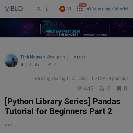
new
VI
Đăng nhập/Đăng ký
Tinh Nguyen
@xngtinh
Theo dõi
50
1
3
Đã đăng vào thg 11 25, 2021 11:04 SA
4 phút đọc
443
0
0
[Python Library Series] Pandas
Tutorial for Beginners Part 2