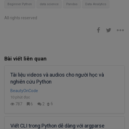
Beginner Python
data science
Pandas
Data Analytics
All rights reserved
Bài viết liên quan
Tài liệu videos và audios cho người học và
nghiên cứu Python
BeautyOnCode
10 phút đọc
6
787
6
2
Viết CLI trong Python dễ dàng với argparse