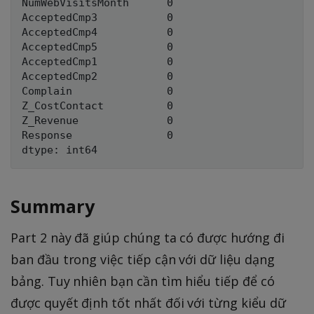
NumWebVisitsMonth      0

AcceptedCmp3           0

AcceptedCmp4           0

AcceptedCmp5           0

AcceptedCmp1           0

AcceptedCmp2           0

Complain               0

Z_CostContact          0

Z_Revenue              0

Response               0

Summary
Part 2 này đã giúp chúng ta có được hướng đi
ban đầu trong việc tiếp cận với dữ liệu dạng
bảng. Tuy nhiên bạn cần tìm hiểu tiếp để có
được quyết định tốt nhất đối với từng kiểu dữ