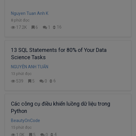
Nguyen Tuan Anh K
8 phút đọc
16
17.2K
6
1
13 SQL Statements for 80% of Your Data
Science Tasks
NGUYỄN ANH TUẤN
13 phút đọc
6
539
5
0
Các công cụ điều khiển luồng dữ liệu trong
Python
BeautyOnCode
15 phút đọc
4
1.0K
5
0