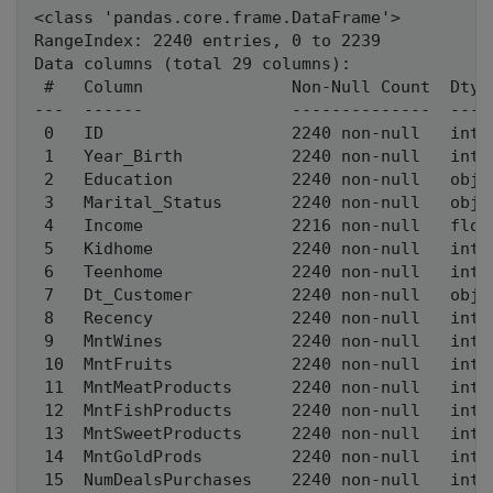
<class 'pandas.core.frame.DataFrame'>

RangeIndex: 2240 entries, 0 to 2239

Data columns (total 29 columns):

 #   Column               Non-Null Count  Dtype
---  ------               --------------  -----
 0   ID                   2240 non-null   int64
 1   Year_Birth           2240 non-null   int64
 2   Education            2240 non-null   objec
 3   Marital_Status       2240 non-null   objec
 4   Income               2216 non-null   float
 5   Kidhome              2240 non-null   int64
 6   Teenhome             2240 non-null   int64
 7   Dt_Customer          2240 non-null   objec
 8   Recency              2240 non-null   int64
 9   MntWines             2240 non-null   int64
 10  MntFruits            2240 non-null   int64
 11  MntMeatProducts      2240 non-null   int64
 12  MntFishProducts      2240 non-null   int64
 13  MntSweetProducts     2240 non-null   int64
 14  MntGoldProds         2240 non-null   int64
 15  NumDealsPurchases    2240 non-null   int64