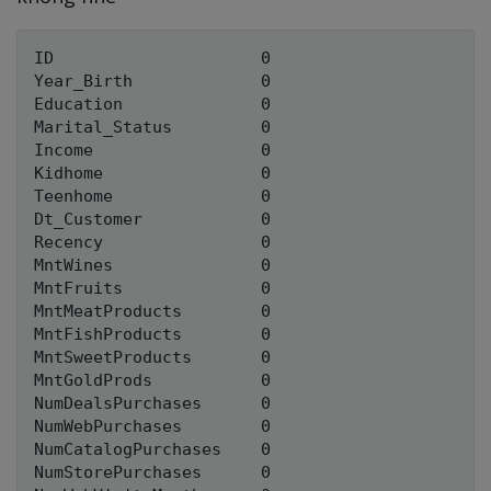
ID                     0

Year_Birth             0

Education              0

Marital_Status         0

Income                 0

Kidhome                0

Teenhome               0

Dt_Customer            0

Recency                0

MntWines               0

MntFruits              0

MntMeatProducts        0

MntFishProducts        0

MntSweetProducts       0

MntGoldProds           0

NumDealsPurchases      0

NumWebPurchases        0

NumCatalogPurchases    0

NumStorePurchases      0
