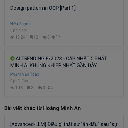
Design pattern in OOP [Part 1]
Hiếu Phạm
8 phút đọc
17
13.2K
12
0
AI TRENDING 8/2023 - CẬP NHẬT 5 PHÁT
MINH AI KHỦNG KHIẾP NHẤT GẦN ĐÂY
Phạm Văn Toàn
0 phút đọc
5
1.1K
3
0
Bài viết khác từ Hoàng Minh An
[Advanced-LLM] Điều gì thật sự "ẩn dấu" sau "sự