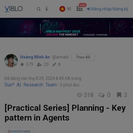
new
VI
Đăng nhập/Đăng ký
Hoàng Minh An
@anhalu
Theo dõi
579
20
8
Đã đăng vào thg 8 29, 2024 8:49 SA
trong
Sun* AI Research Team
5 phút đọc
518
0
3
[Practical Series] Planning - Key
pattern in Agents
ContentCreator