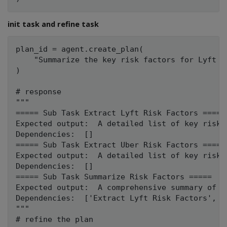
init task and refine task
plan_id = agent.create_plan(

    "Summarize the key risk factors for Lyft a
)

# response 

"""

===== Sub Task Extract Lyft Risk Factors =====

Expected output:  A detailed list of key risk 
Dependencies:  []

===== Sub Task Extract Uber Risk Factors =====

Expected output:  A detailed list of key risk 
Dependencies:  []

===== Sub Task Summarize Risk Factors =====

Expected output:  A comprehensive summary of t
Dependencies:  ['Extract Lyft Risk Factors', '
"""

# refine the plan
