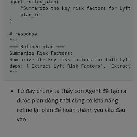
agent.refine_plan(

    "Summarize the key risk factors for Lyft a
    plan_id,

)

# response 

"""

=== Refined plan ===

Summarize Risk Factors:

Summarize the key risk factors for both Lyft a
deps: ['Extract Lyft Risk Factors', 'Extract Ub
Từ đây chúng ta thấy con Agent đã tạo ra
được plan đồng thời cũng có khả năng
refine lại plan để hoàn thành yêu cầu đầu
vào.