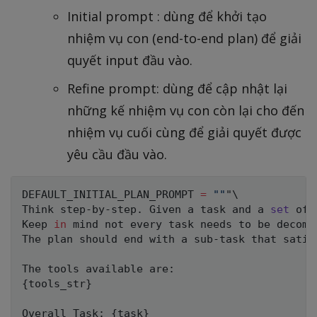
Initial prompt : dùng để khởi tạo
nhiệm vụ con (end-to-end plan) để giải
quyết input đầu vào.
Refine prompt: dùng để cập nhật lại
những kế nhiệm vụ con còn lại cho đến
nhiệm vụ cuối cùng để giải quyết được
yêu cầu đầu vào.
DEFAULT_INITIAL_PLAN_PROMPT 
=
""
"
\
Think step-by-step. Given a task and a 
set
 of 
Keep 
in
 mind not every task needs to be decomp
The plan should end with a sub-task that satisf
{
tools_str
}
Overall Task: 
{
task
}