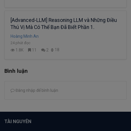
[Advanced-LLM] Reasoning LLM và Những Điều
Thú Vị Mà Có Thể Bạn Đã Biết Phần 1.
Hoàng Minh An
24 phút đọc
18
1.8K
11
2
Bình luận
Đăng nhập để bình luận
TÀI NGUYÊN