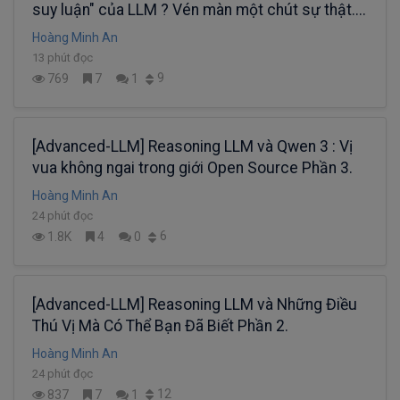
suy luận" của LLM ? Vén màn một chút sự thật....
Hoàng Minh An
13 phút đọc
9
769
7
1
[Advanced-LLM] Reasoning LLM và Qwen 3 : Vị
vua không ngai trong giới Open Source Phần 3.
Hoàng Minh An
24 phút đọc
6
1.8K
4
0
[Advanced-LLM] Reasoning LLM và Những Điều
Thú Vị Mà Có Thể Bạn Đã Biết Phần 2.
Hoàng Minh An
24 phút đọc
12
837
7
1