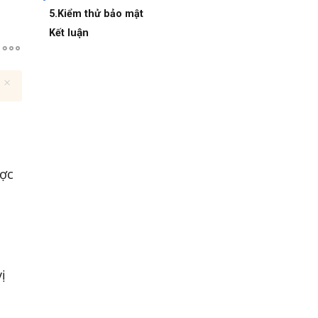
5.Kiểm thử bảo mật
Kết luận
ợc
ị