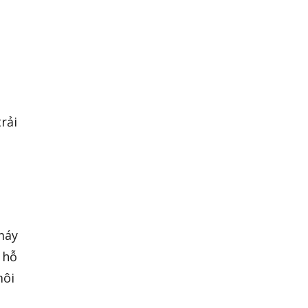
rải
máy
 hỗ
môi