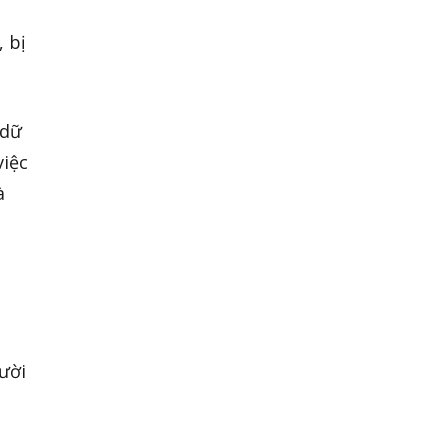
 bị
 dữ
việc
à
ười