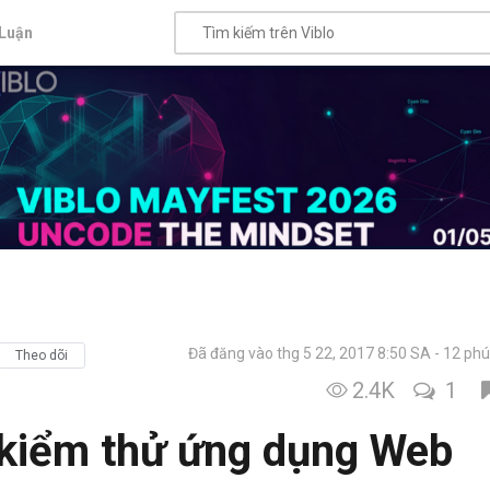
Luận
Đã đăng vào thg 5 22, 2017 8:50 SA
12 phú
Theo dõi
2.4K
1
kiểm thử ứng dụng Web