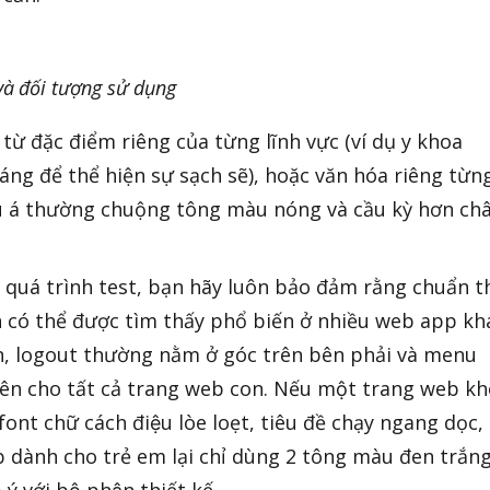
̀ đối tượng sử dụng
̀n từ đặc điểm riêng của từng lĩnh vực (ví dụ y khoa
ng để thể hiện sự sạch sẽ), hoặc văn hóa riêng từn
u á thường chuộng tông màu nóng và cầu kỳ hơn ch
quá trình test, bạn hãy luôn bảo đảm rằng chuẩn th
có thể được tìm thấy phổ biến ở nhiều web app kha
 logout thường nằm ở góc trên bên phải và menu
trên cho tất cả trang web con. Nếu một trang web k
font chữ cách điệu lòe loẹt, tiêu đề chạy ngang dọc,
dành cho trẻ em lại chỉ dùng 2 tông màu đen trắn
́ với bộ phận thiết kế.