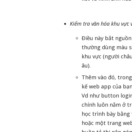
Kiểm tra văn hóa khu vực va
Điều này bắt nguô
thường dùng màu sá
khu vực (người châ
âu).
Thêm vào đó, trong 
kế web app của bạn 
Vd như button login,
chính luôn nằm ở 
học trình bày bằng 
hoặc một trang web 
buồn tẻ thi nên góp y