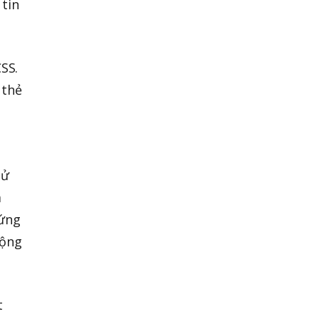
 tin
CSS.
 thẻ
hử
a
 ứng
động
t