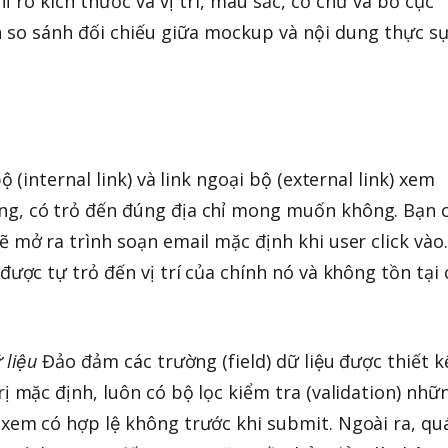
 kích thước và vị trí, màu sắc, cỡ chữ và bố cục
 so sánh đối chiếu giữa mockup và nội dung thực sư
 bộ (internal link) và link ngoại bộ (external link) xem
ng, có trỏ đến đúng địa chỉ mong muốn không. Bạn c
ẽ mở ra trình soạn email mặc định khi user click vào.
được tự trỏ đến vị trí của chính nó và không tồn tại 
 liệu
Đảo đảm các trường (field) dữ liệu được thiết kê
rị mặc định, luôn có bộ lọc kiểm tra (validation) nhữ
xem có hợp lệ không trước khi submit. Ngoài ra, qua