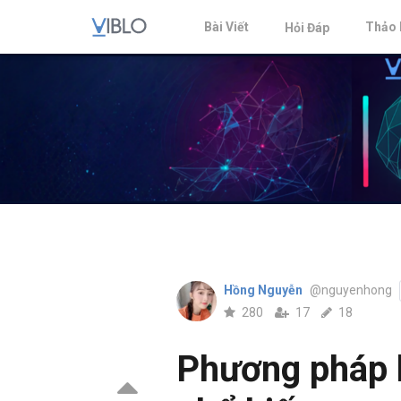
Bài Viết
Thảo 
Hỏi Đáp
Hồng Nguyễn
@nguyenhong
280
17
18
Phương pháp 