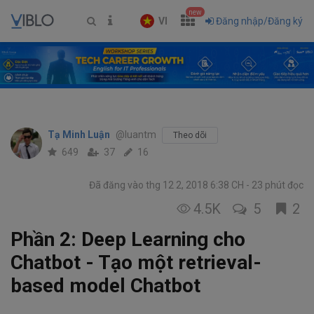
new
VI
Đăng nhập/Đăng ký
Tạ Minh Luận
@luantm
Theo dõi
649
37
16
Đã đăng vào thg 12 2, 2018 6:38 CH
23 phút đọc
4.5K
5
2
Phần 2: Deep Learning cho
Chatbot - Tạo một retrieval-
based model Chatbot