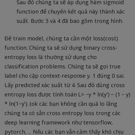
Sau đó chúng ta sẽ áp dụng hàm sigmoid
function để chuyển kết quả này thành xác
suất. Bước 3 và 4 đã bao gồm trong hình.
Để train model, chúng ta cần một loss(cost)
function. Chúng ta sẽ sử dụng binary cross-
entropy loss là thường sử dụng cho
classification problems. Chúng ta sẽ gọi true
label cho cặp context-response y. 1 đúng 0 sai.
Lấy predicted xác suất từ 4. Sau đó dùng cross
entropy loss được tính toán L= −y * ln(y') − (1 − y)
* ln(1−y'). (ok các bạn không cần quá lo lắng
chúng ta có sẵn cross entropy loss trong các
deep learning framework như tensorflow,
pytorch, ... Nếu các bạn vẫn cảm thấy khó chịu