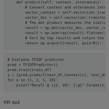
    def predict(self, context, utterances):

        # Convert context and utterances into t
        vector_context = self.vectorizer.transf
        vector_doc = self.vectorizer.transform(
        # The dot product measures the similar
        result = np.dot(vector_doc, vector_cont
        result = np.asarray(result).flatten()

        # Sort by top results and return the i
# Evaluate TFIDF predictor

pred = TFIDFPredictor()

pred.train(train_df)

y = [pred.predict(test_df.Context[x], test_df.
for n in [1, 2, 5, 10]:

Kết quả