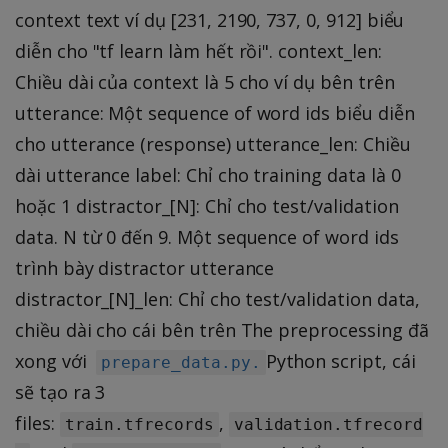
context text ví dụ [231, 2190, 737, 0, 912] biểu
diễn cho "tf learn làm hết rồi". context_len:
Chiều dài của context là 5 cho ví dụ bên trên
utterance: Một sequence of word ids biểu diễn
cho utterance (response) utterance_len: Chiều
dài utterance label: Chỉ cho training data là 0
hoặc 1 distractor_[N]: Chỉ cho test/validation
data. N từ 0 đến 9. Một sequence of word ids
trình bày distractor utterance
distractor_[N]_len: Chỉ cho test/validation data,
chiều dài cho cái bên trên The preprocessing đã
xong với
Python script, cái
prepare_data.py.
sẽ tạo ra 3
files:
,
train.tfrecords
validation.tfrecord