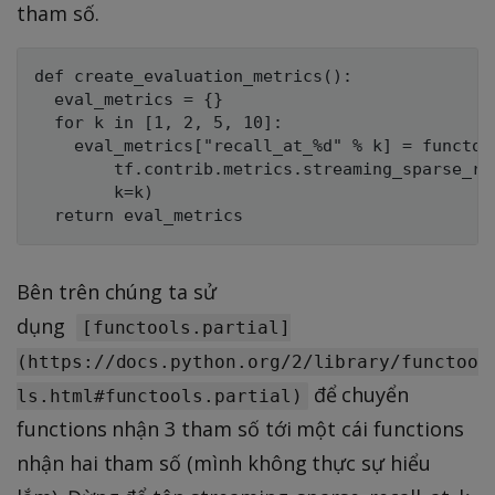
tham số.
def create_evaluation_metrics():

  eval_metrics = {}

  for k in [1, 2, 5, 10]:

    eval_metrics["recall_at_%d" % k] = functool
        tf.contrib.metrics.streaming_sparse_rec
        k=k)

Bên trên chúng ta sử
dụng
[functools.partial]
(https://docs.python.org/2/library/functoo
để chuyển
ls.html#functools.partial)
functions nhận 3 tham số tới một cái functions
nhận hai tham số (mình không thực sự hiểu