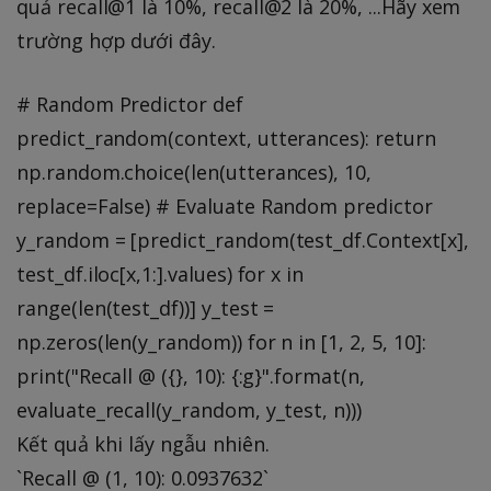
quả recall@1 là 10%, recall@2 là 20%, ...Hãy xem
trường hợp dưới đây.
# Random Predictor def
predict_random(context, utterances): return
np.random.choice(len(utterances), 10,
replace=False) # Evaluate Random predictor
y_random = [predict_random(test_df.Context[x],
test_df.iloc[x,1:].values) for x in
range(len(test_df))] y_test =
np.zeros(len(y_random)) for n in [1, 2, 5, 10]:
print("Recall @ ({}, 10): {:g}".format(n,
evaluate_recall(y_random, y_test, n)))
Kết quả khi lấy ngẫu nhiên.
`Recall @ (1, 10): 0.0937632`