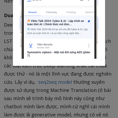
Network model chúng ta có thể làm tốt hơn.
Dual Encoder LSTM
Deep learning model mà chúng ta sẽ tạo ra
trong bài viết này được gọi là Dual Encoder
LSTM network. Đây chỉ là một trong nhiều cách
chúng ta có thể áp dụng cho vấn đề này và nó
không phải là cái tốt nhất. Bạn có thể thử với
các loại kiến trúc Deep learning khác cái chưa
được thử - nó là một lĩnh vực đang được nghiên
cứu. Lấy ví dụ,
seq2seq model
thường xuyên
được sử dụng trong Machine Translation (ở bài
sau mình sẽ trình bày mô hình này cũng như
chatbot mình làm được, mình cứ nghĩ cái mình
làm được là generative model, nhưng có vẻ nó