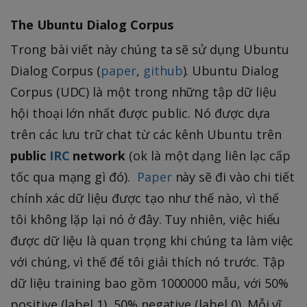
The Ubuntu Dialog Corpus
Trong bài viết này chúng ta sẽ sử dụng Ubuntu
Dialog Corpus (
paper
,
github
). Ubuntu Dialog
Corpus (UDC) là một trong những tập dữ liệu
hội thoại lớn nhất được public. Nó được dựa
trên các lưu trữ chat từ các kênh Ubuntu trên
public
IRC
network
(ok là một dạng liên lạc cấp
tốc qua mạng gì đó).
Paper
này sẽ đi vào chi tiết
chính xác dữ liệu được tạo như thế nào, vì thế
tôi không lặp lại nó ở đây. Tuy nhiên, việc hiểu
được dữ liệu là quan trọng khi chúng ta làm việc
với chúng, vì thế để tôi giải thích nó trước. Tập
dữ liệu training bao gồm 1000000 mẫu, với 50%
positive (label 1), 50% negative (label 0). Mỗi vĩ