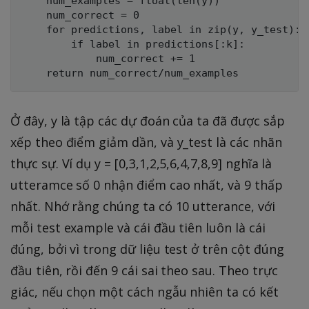
    num_examples = float(len(y))

    num_correct = 0

    for predictions, label in zip(y, y_test):

        if label in predictions[:k]:

            num_correct += 1

Ở đây, y là tập các dự đoán của ta đã được sắp
xếp theo điểm giảm dần, và y_test là các nhãn
thực sự. Ví dụ y = [0,3,1,2,5,6,4,7,8,9] nghĩa là
utteramce số 0 nhận điểm cao nhất, và 9 thấp
nhất. Nhớ rằng chúng ta có 10 utterance, với
mỗi test example và cái đầu tiên luôn là cái
đúng, bởi vì trong dữ liệu test ở trên cột đúng
đầu tiên, rồi đến 9 cái sai theo sau. Theo trực
giác, nếu chọn một cách ngẫu nhiên ta có kết