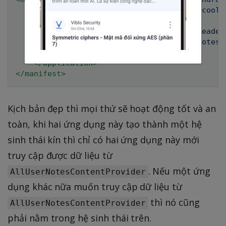
<
uses-permission
android:
name
=
"
com.mycoolc
<
application
android:
label
=
"
My Cool Reader
<
provider
android:
name
=
"
.AllUserNotesC
<!-- ... -->
</
application
>
</
manifest
>
Kịch bản đẹp thì mọi thứ sẽ hoạt động tốt và an
toàn, khi hai ứng dụng này tạo thành một hệ
sinh thái kín thì chỉ có hai ứng dụng này mới
truy cập được dữ liệu từ
. Nếu một ứng
AllUserNotesContentProvider
dụng khác nữa muốn truy cập dữ liệu từ
thì nó cũng
AllUserNotesContentProvider
phải nằm trong hệ sinh thái trên.