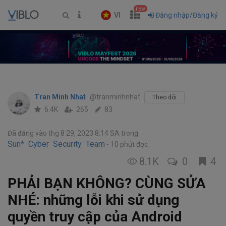
new
VI
Đăng nhập/Đăng ký
Tran Minh Nhat
@tranminhnhat
Theo dõi
6.4K
265
83
Đã đăng vào thg 8 29, 2023 8:14 SA
trong
Sun* Cyber Security Team
10 phút đọc
8.1K
0
4
PHẢI BẠN KHÔNG? CÙNG SỬA
NHÉ: những lỗi khi sử dụng
quyền truy cập của Android