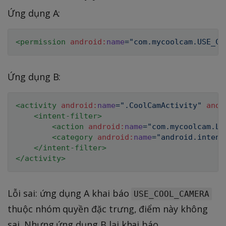
Ứng dụng A:
<
permission
android:
name
=
"
com.mycoolcam.USE_CO
Ứng dụng B:
<
activity
android:
name
=
"
.CoolCamActivity
"
andr
<
intent-filter
>
<
action
android:
name
=
"
com.mycoolcam.LA
<
category
android:
name
=
"
android.intent
</
intent-filter
>
</
activity
>
Lỗi sai: ứng dụng A khai báo
USE_COOL_CAMERA
thuộc nhóm quyền đặc trưng, điểm này không
sai. Nhưng ứng dụng B lại khai báo