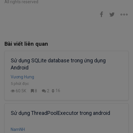
All rights reserved
Bài viết liên quan
Sử dụng SQLite database trong ứng dụng
Android
Vương Hưng
5 phút đọc
16
60.5K
8
2
Sử dụng ThreadPoolExecutor trong android
NamNH