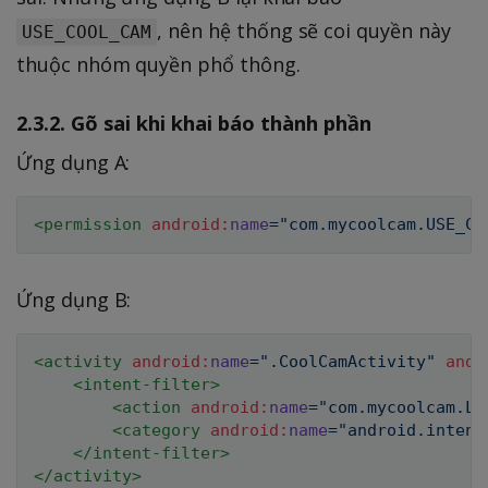
, nên hệ thống sẽ coi quyền này
USE_COOL_CAM
thuộc nhóm quyền phổ thông.
2.3.2. Gõ sai khi khai báo thành phần
Ứng dụng A:
<
permission
android:
name
=
"
com.mycoolcam.USE_CO
Ứng dụng B:
<
activity
android:
name
=
"
.CoolCamActivity
"
andr
<
intent-filter
>
<
action
android:
name
=
"
com.mycoolcam.LA
<
category
android:
name
=
"
android.intent
</
intent-filter
>
</
activity
>