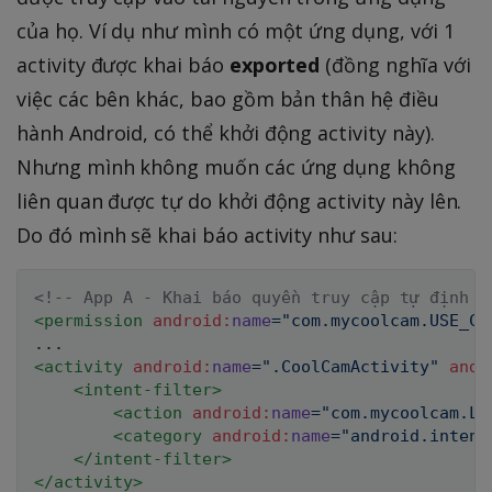
của họ. Ví dụ như mình có một ứng dụng, với 1
activity được khai báo
exported
(đồng nghĩa với
việc các bên khác, bao gồm bản thân hệ điều
hành Android, có thể khởi động activity này).
Nhưng mình không muốn các ứng dụng không
liên quan được tự do khởi động activity này lên.
Do đó mình sẽ khai báo activity như sau:
<!-- App A - Khai báo quyền truy cập tự định n
<
permission
android:
name
=
"
com.mycoolcam.USE_CO
<
activity
android:
name
=
"
.CoolCamActivity
"
andr
<
intent-filter
>
<
action
android:
name
=
"
com.mycoolcam.LA
<
category
android:
name
=
"
android.intent
</
intent-filter
>
</
activity
>