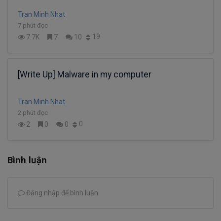
Tran Minh Nhat
7 phút đọc
19
7.7K
7
10
[Write Up] Malware in my computer
Tran Minh Nhat
2 phút đọc
0
2
0
0
Bình luận
Đăng nhập để bình luận