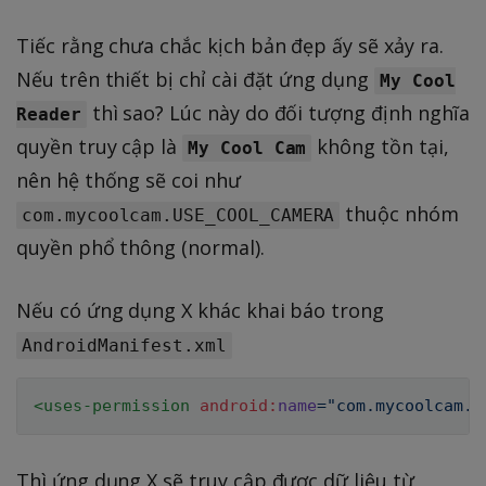
Tiếc rằng chưa chắc kịch bản đẹp ấy sẽ xảy ra.
Nếu trên thiết bị chỉ cài đặt ứng dụng
My Cool
thì sao? Lúc này do đối tượng định nghĩa
Reader
quyền truy cập là
không tồn tại,
My Cool Cam
nên hệ thống sẽ coi như
thuộc nhóm
com.mycoolcam.USE_COOL_CAMERA
quyền phổ thông (normal).
Nếu có ứng dụng X khác khai báo trong
AndroidManifest.xml
<
uses-permission
android:
name
=
"
com.mycoolcam.U
Thì ứng dụng X sẽ truy cập được dữ liệu từ