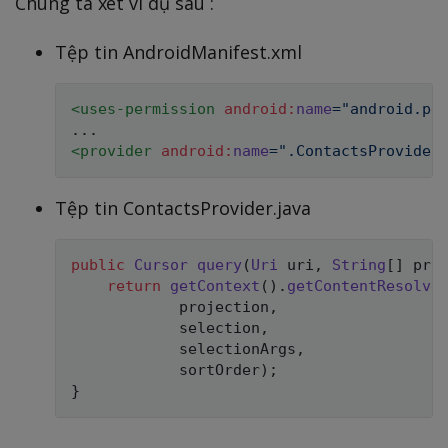
Chúng ta xét ví dụ sau :
Tệp tin AndroidManifest.xml
<
uses-permission
android:
name
=
"
android.pe
<
provider
android:
name
=
"
.ContactsProvider
Tệp tin ContactsProvider.java
public
Cursor
query
(
Uri
 uri
,
String
[
]
 pro
return
getContext
(
)
.
getContentResolve
            projection
,
            selection
,
            selectionArgs
,
            sortOrder
)
;
}