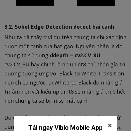
3.2. Sobel Edge Detection detect hai cạnh
Như ta đã thấy ở ví dụ trên chúng ta chỉ xác định
được một cạnh của hạt gạo. Nguyên nhân là do
chúng ta sử dụng
ddepth = cv2.CV_8U
.
cv2.CV_8U hay chính là np.unint8 chỉ nhận gía trị
dương tương ứng với Black-to-White Transition
nên chiều ngược lại White-to-Black do nhận giá
trị âm nên với kiểu np.uint8 sẽ nhận giá trị 0 hết
nên chúng ta sẽ bị miss mất cạnh
Do đó để detect được cả hai cạnh, chúng ta sử
dụng
cv2.CV_64F
để nhận được cả giá trị âm và
Tải ngay Viblo Mobile App