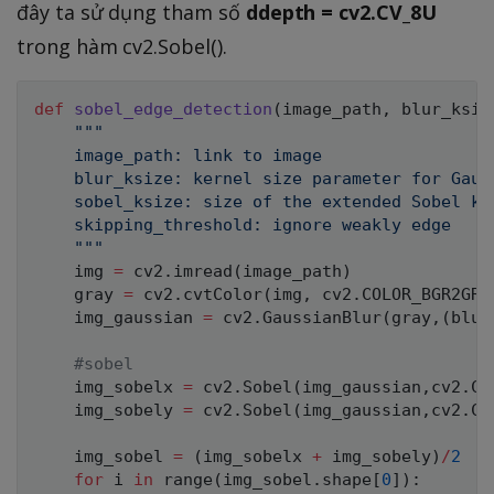
đây ta sử dụng tham số
ddepth = cv2.CV_8U
trong hàm cv2.Sobel().
def
sobel_edge_detection
(
image_path
,
 blur_ksiz
"""

    image_path: link to image

    blur_ksize: kernel size parameter for Gauss
    sobel_ksize: size of the extended Sobel ke
    skipping_threshold: ignore weakly edge

    """
    img 
=
 cv2
.
imread
(
image_path
)
    gray 
=
 cv2
.
cvtColor
(
img
,
 cv2
.
COLOR_BGR2GRA
    img_gaussian 
=
 cv2
.
GaussianBlur
(
gray
,
(
blur
#sobel
    img_sobelx 
=
 cv2
.
Sobel
(
img_gaussian
,
cv2
.
CV
    img_sobely 
=
 cv2
.
Sobel
(
img_gaussian
,
cv2
.
CV
    img_sobel 
=
(
img_sobelx 
+
 img_sobely
)
/
2
for
 i 
in
range
(
img_sobel
.
shape
[
0
]
)
: