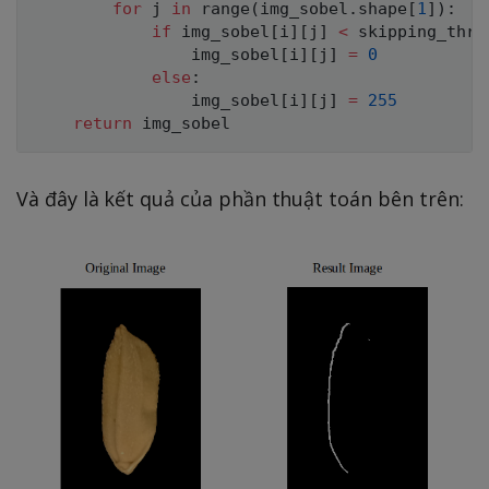
for
 j 
in
range
(
img_sobel
.
shape
[
1
]
)
:
if
 img_sobel
[
i
]
[
j
]
<
 skipping_thre
                img_sobel
[
i
]
[
j
]
=
0
else
:
                img_sobel
[
i
]
[
j
]
=
255
return
Và đây là kết quả của phần thuật toán bên trên: