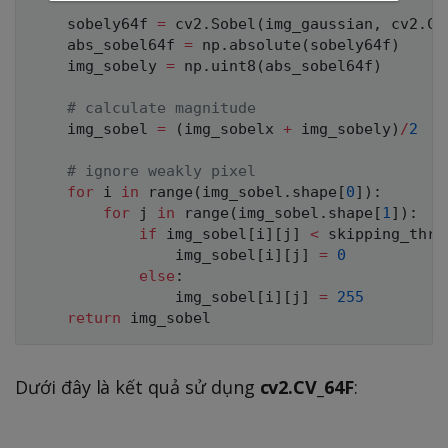
    sobely64f 
=
 cv2
.
Sobel
(
img_gaussian
,
 cv2
.
CV
    abs_sobel64f 
=
 np
.
absolute
(
sobely64f
)
    img_sobely 
=
 np
.
uint8
(
abs_sobel64f
)
# calculate magnitude
    img_sobel 
=
(
img_sobelx 
+
 img_sobely
)
/
2
# ignore weakly pixel
for
 i 
in
range
(
img_sobel
.
shape
[
0
]
)
:
for
 j 
in
range
(
img_sobel
.
shape
[
1
]
)
:
if
 img_sobel
[
i
]
[
j
]
<
 skipping_thre
                img_sobel
[
i
]
[
j
]
=
0
else
:
                img_sobel
[
i
]
[
j
]
=
255
return
Dưới đây là kết quả sử dụng
cv2.CV_64F
: