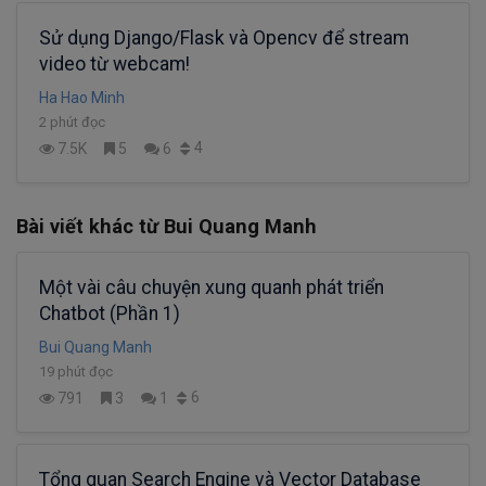
Sử dụng Django/Flask và Opencv để stream
video từ webcam!
Ha Hao Minh
2 phút đọc
4
7.5K
5
6
Bài viết khác từ Bui Quang Manh
Một vài câu chuyện xung quanh phát triển
Chatbot (Phần 1)
Bui Quang Manh
19 phút đọc
6
791
3
1
Tổng quan Search Engine và Vector Database