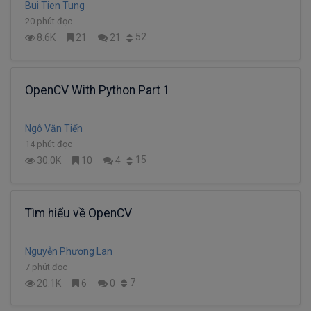
Bui Tien Tung
20 phút đọc
52
8.6K
21
21
OpenCV With Python Part 1
Ngô Văn Tiến
14 phút đọc
15
30.0K
10
4
Tìm hiểu về OpenCV
Nguyễn Phương Lan
7 phút đọc
7
20.1K
6
0