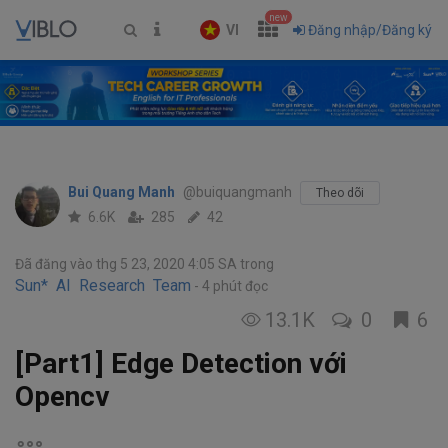
new
VI
Đăng nhập/Đăng ký
Bui Quang Manh
@buiquangmanh
Theo dõi
6.6K
285
42
Đã đăng vào thg 5 23, 2020 4:05 SA
trong
Sun* AI Research Team
4 phút đọc
13.1K
0
6
[Part1] Edge Detection với
Opencv