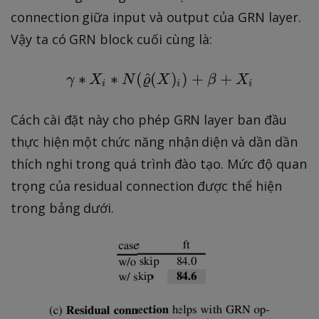
a
e
connection giữa input và output của GRN layer.
m
t
Vậy ta có GRN block cuối cùng là:
m
a
a
∗
∗
(
^
(
\gamma * X _ { i } * N 
)
)
+
+
γ
X
N
ϱ
X
β
X
i
i
i
Cách cài đặt này cho phép GRN layer ban đầu
thực hiện một chức năng nhận diện và dần dần
thích nghi trong quá trình đào tạo. Mức độ quan
trọng của residual connection được thể hiện
trong bảng dưới.