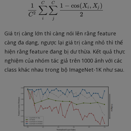
\frac { 1 } { C ^ { 2 } }
C
C
1
1
−
cos
(
,
)
X
X
∑
∑
i
j
2
2
C
i
j
Giá trị càng lớn thì càng nói lên rằng feature
càng đa dạng, ngược lại giá trị càng nhỏ thì thể
hiện rằng feature đang bị dư thừa. Kết quả thực
nghiệm của nhóm tác giả trên 1000 ảnh với các
class khác nhau trong bộ ImageNet-1K như sau.