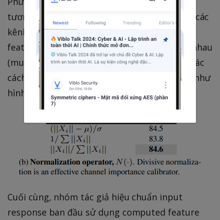
Phương trình trên tính giá trị "quan trọng
tương đối" (relative importance) so sánh với các
kênh khác. Bước này tạo ra sự cạnh tranh
feature giữa các kênh bằng cách ức chế lẫn nhau
(mutual inhibition). Nhóm tác giả cũng thử các
cách normalization khác nhau và có kết quả như
hình dưới.
Cuối cùng, nhóm tác giả hiệu chuẩn input
response ban đầu sử dụng computed feature