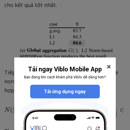
cho kết quả tốt nhất.
Tải ngay Viblo Mobile App
Tiếp theo đó, nhóm tác giả sử dụng response
Bạn đang tìm cách khám phá Viblo dễ dàng hơn?
normalization function cho giá trị được tổng
hợp ở trên.
Tải ứng dụng ngay
∥
∥
N ( \| X _ { i } \| ) : =
X
i
(
∥
∥
)
:=
∥
∥
∈
→
∈
N
X
X
R
i
i
∥
∥
∑
X
j
=
1
,
…
,
j
C