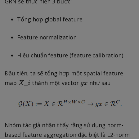
GRN sẽ thực hiện 3 bước:
Tổng hợp global feature
Feature normalization
Hiệu chuẩn feature (feature calibration)
Đầu tiên, ta sẽ tổng hợp một spatial feature
X
g
_
map
thành một vector
như sau
X
i
gx
\
x
_i
Nhóm tác giả nhận thấy rằng sử dụng norm-
based feature aggregation đặc biệt là L2-norm