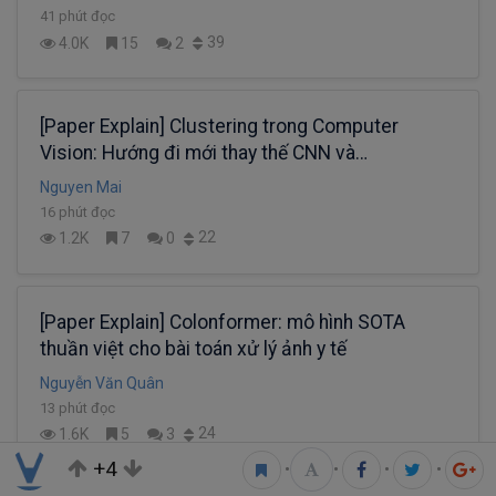
41 phút đọc
39
4.0K
15
2
[Paper Explain] Clustering trong Computer
Vision: Hướng đi mới thay thế CNN và
Transformer?
Nguyen Mai
16 phút đọc
22
1.2K
7
0
[Paper Explain] Colonformer: mô hình SOTA
thuần việt cho bài toán xử lý ảnh y tế
Nguyễn Văn Quân
13 phút đọc
24
1.6K
5
3
+4
•
•
•
•