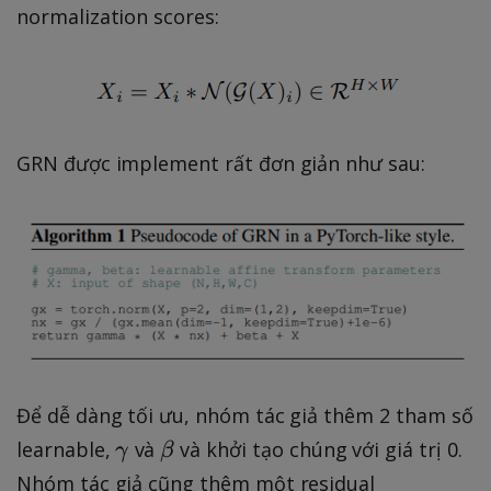
normalization scores:
GRN được implement rất đơn giản như sau:
Để dễ dàng tối ưu, nhóm tác giả thêm 2 tham số
\
\
learnable,
và
và khởi tạo chúng với giá trị 0.
γ
β
g
b
Nhóm tác giả cũng thêm một residual