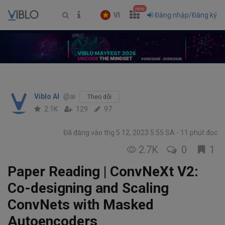
new
VI
Đăng nhập/Đăng ký
Viblo AI
@ai
Theo dõi
2.1K
129
97
Đã đăng vào thg 5 12, 2023 5:55 SA
11 phút đọc
2.7K
0
1
Paper Reading | ConvNeXt V2:
Co-designing and Scaling
ConvNets with Masked
Autoencoders