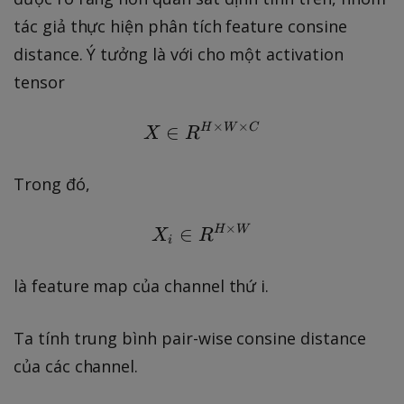
tác giả thực hiện phân tích feature consine
distance. Ý tưởng là với cho một activation
tensor
×
×
∈
H
X \in R ^ { H \times W
W
C
X
R
Trong đó,
×
∈
X _ { i } \in R ^ { H \
H
W
X
R
i
là feature map của channel thứ i.
Ta tính trung bình pair-wise consine distance
của các channel.