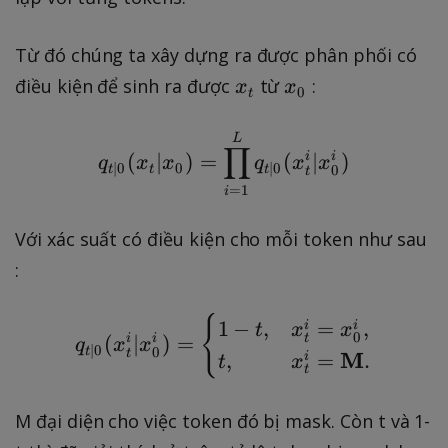
0
Từ đó chúng ta xây dựng ra được phân phối có
x
x
điều kiện để sinh ra được
từ
:
x
x
0
t
_
_
t
0
q_{t|0}(x_t | x_0) = \
L
∏
(
∣
)
=
(
i
∣
i
)
q
x
x
q
x
x
0
∣0
∣0
0
t
t
t
t
=
1
i
Với xác suất có điều kiện cho mỗi token như sau
:
q_{t|0}(x_t^i | x_0^i) 
{
1
−
,
=
,
i
i
t
x
x
0
t
(
i
∣
i
)
=
q
x
x
∣0
0
t
t
M
,
=
.
i
t
x
t
M đại diện cho việc token đó bị mask. Còn t và 1-