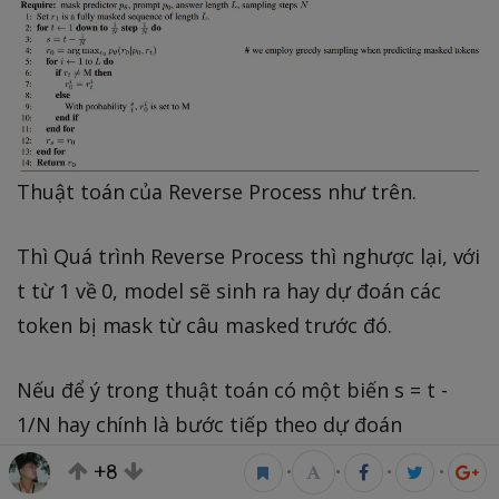
Thuật toán của Reverse Process như trên.
Thì Quá trình Reverse Process thì nghược lại, với
t từ 1 về 0, model sẽ sinh ra hay dự đoán các
token bị mask từ câu masked trước đó.
Nếu để ý trong thuật toán có một biến s = t -
1/N hay chính là bước tiếp theo dự đoán
(timestep). Tại mỗi step t, mask predictor hay
+8
•
•
•
•
x
model sẽ lấy đầu vào là
làm đầu vào và dự
x