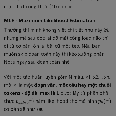
một chút công thức ở trên nhé.
MLE - Maximum Likelihood Estimation.
Thường thì mình không viết chi tiết như này 🫠,
nhưng mà sau đọc lại đỡ mất công load não thì
đi từ cơ bản, ôn lại bãi cũ một tẹo. Nếu bạn
muốn skip đoạn toán này thì kéo xuống phần
Note ngay sau đoạn toán nhé.
Với một tập huấn luyện gồm N mẫu, x1, x2, .. xn,
mỗi xi là một
đoạn văn, một câu hay một chuỗi
tokens - độ dài max là L
được lấy từ phân phối
p
p
(
)
(
)
thực
hàm likelihood cho mô hình
p
x
p
x
d
a
t
a
θ
_
_
cơ bản sẽ như sau :
{
{