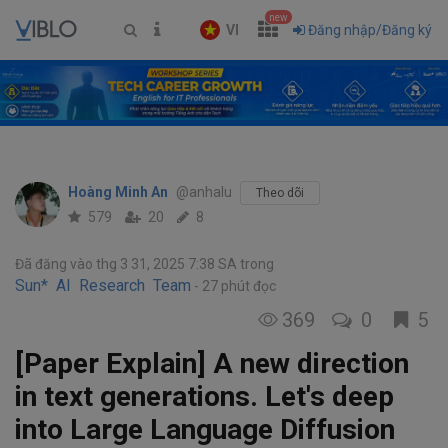
new
VI
Đăng nhập/Đăng ký
Hoàng Minh An
@anhalu
Theo dõi
579
20
8
Đã đăng vào thg 3 31, 2025 7:38 SA
trong
Sun* AI Research Team
27 phút đọc
369
0
5
[Paper Explain] A new direction
in text generations. Let's deep
into Large Language Diffusion