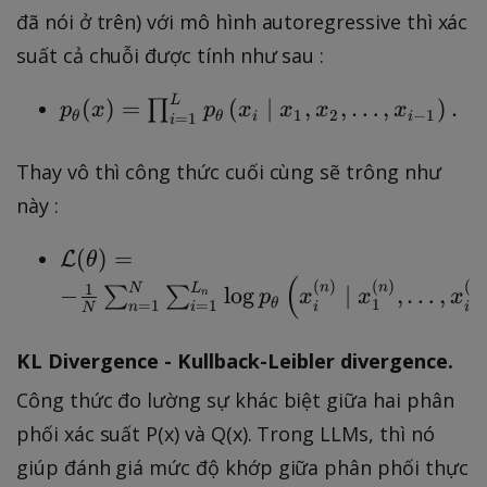
h
_
}
(
đã nói ở trên) với mô hình autoregressive thì xác
e
{i
\f
x
suất cả chuỗi được tính như sau :
t
=
r
_i
a
1
a
)
p
L
(
)
=
(
∣
,
,
…
,
)
.
∏
p
x
p
x
x
x
x
)
1
2
−
1
}
θ
θ
i
i
=
1
c
i
_
=
^
{
{
-
Thay vô thì công thức cuối cùng sẽ trông như
{
1
\
\f
N
này :
}
t
r
}
{
h
a
\
(
)
=
lo
L
θ
N
e
c
m
(
(
)
(
)
(
)
g
1
n
n
n
}
N
L
−
lo
g
∣
,
…
,
∑
∑
n
p
x
x
x
t
1
−
θ
=
1
=
1
i
i
n
i
{
a
N
p
\
a
1
t
_
s
KL Divergence - Kullback-Leibler divergence.
}
}
h
{
u
(
{
c
Công thức đo lường sự khác biệt giữa hai phân
\
m
x
N
al
t
phối xác suất P(x) và Q(x). Trong LLMs, thì nó
_
)
}
{
h
{
giúp đánh giá mức độ khớp giữa phân phối thực
=
\
L