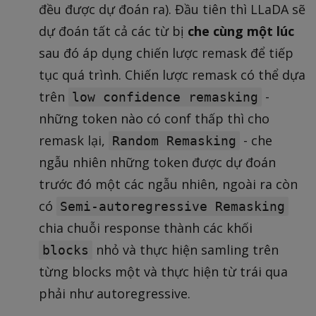
t
đều được dự đoán ra). Đầu tiên thì LLaDA sẽ
a
dự đoán tất cả các từ bị
che cùng một lúc
(
sau đó áp dụng chiến lược remask để tiếp
x
))
tục quá trình. Chiến lược remask có thể dựa
trên
-
low confidence remasking
những token nào có conf thấp thì cho
remask lại,
- che
Random Remasking
ngẫu nhiên những token được dự đoán
trước đó một các ngẫu nhiên, ngoài ra còn
có
Semi-autoregressive Remasking
chia chuỗi response thành các khối
nhỏ và thực hiện samling trên
blocks
từng blocks một và thực hiện từ trái qua
phải như autoregressive.