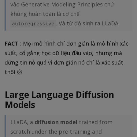
(
o
}
a
}
vào Generative Modeling Principles chứ
\
p
h
(
x
g
(
}
p
không hoàn toàn là cơ chế
_
t)
x
)
p
x
a
\
.
. Và từ đó sinh ra LLaDA.
))
}
autoregressive
_
))
r
t
=
{
{
al
h
\
Q
\
FACT
: Mọi mô hình chỉ đơn giản là mô hình xác
le
e
s
(
t
l
suất, cố gắng học dữ liệu đầu vào, nhưng mà
t
u
x
h
p
a
đứng tin nó quá vì đơn giản nó chỉ là xác suất
m
)
e
_
(
_
}
thôi 🫠
t
\
x
{
=
a
t
))
x
\
}
h
Large Language Diffusion
}
s
\l
e
Models
p
u
ef
t
_
m
t(
a
{
_
x
LLaDA, a
diffusion model
trained from
(
d
{
_i
scratch under the pre-training and
x
a
x
^