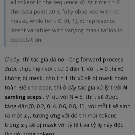
all tokens in the sequence x0. At time t = 0,
n
the data point x0 is fully observed with no
[
masks, while for t ∈ (0, 1], xt represents
0
,
latent variables with varying mask ratios in
1
expectation.
].
Ở đây, thì tác giả đã nói rằng forward process
được thực hiện với t từ 0 đến 1. Với t = 0 thì x0
không bị mask, còn t = 1 thì x0 sẽ bị mask hoàn
toàn. Để cho clear, thì ở đây tác giả xử lý t với
N
samling steps
. Ví dụ với N = 5, thì t sẽ được
tăng dần [0, 0.2, 0. 4, 0.6, 0.8, 1] , với mỗi t sẽ sinh
x
ra một
, tương ứng với đó thì mỗi tokens
x
t
_
x
trong
sẽ bị mask với tỷ lệ t và tỷ lệ này độc
x
0
t
_
lập với từng tokens.