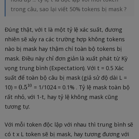
trong câu, sao lại viết 50% tokens bị mask ?
Đúng thật, với t là một tỷ lệ xác suất, đương
nhiên sẽ xảy ra các trường hợp không tokens
nào bị mask hay thậm chí toàn bộ tokens bị
mask. Điều này chỉ đơn giản là xuất phát từ Kỳ
vọng trung bình (Expectation). Với t = 0.5 Xác
suất để toàn bộ câu bị mask (giả sử độ dài L =
0
10
0.
5
10) =
= 1/1024 = 0.1% . Tỷ lệ mask toàn bộ
.
rất nhỏ, với 1-t, hay tỷ lệ không mask cũng
5
tương tự.
^
{
Với mỗi token độc lập với nhau thì trung bình sẽ
1
có t x L token sẽ bị mask, hay tương đương với
0