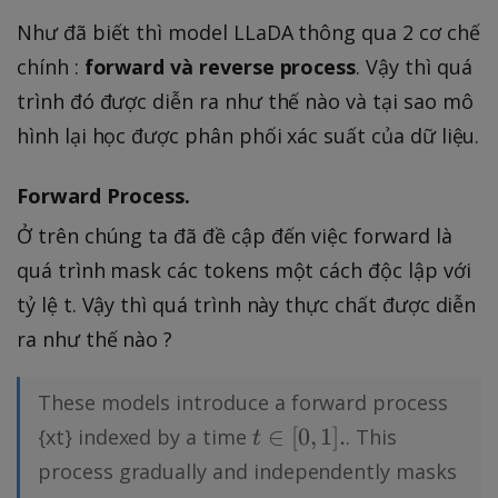
Như đã biết thì model LLaDA thông qua 2 cơ chế
chính :
forward và reverse process
. Vậy thì quá
trình đó được diễn ra như thế nào và tại sao mô
hình lại học được phân phối xác suất của dữ liệu.
Forward Process.
Ở trên chúng ta đã đề cập đến việc forward là
quá trình mask các tokens một cách độc lập với
tỷ lệ t. Vậy thì quá trình này thực chất được diễn
ra như thế nào ?
These models introduce a forward process
t
∈
[
0
,
1
]
.
{xt} indexed by a time
. This
t
\
process gradually and independently masks
i