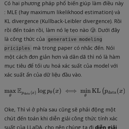
Có hai phương pháp phổ biến giúp làm điều này
: MLE (hay maximum likelikhood estimation) và
KL divergence (Kullback-Leibler divergence). Rồi
rồi đến toán rồi, làm nó lẹ tẹo nào 🥲. Dưới đây
là công thức của
generative modeling
mà trong paper có nhắc đến. Nói
priciples
một cách đơn giản hơn và dân dã thì nó là hàm
mục tiêu để tối ưu hoá xác suất của model với
xác suất ẩn của dữ liệu đầu vào.
E
max
lo
g
(
)
\max_{\theta} \mathbb
⟺
min
KL
(
)
∥
(
p
x
p
x
data
(
)
θ
p
x
data
θ
θ
Oke, Thì vì ở phía sau cũng sẽ phải động một
chút đến toán khi diễn giải công thức tính xác
suất của LLaDA, cho nên chúng ta đi
diễn giải