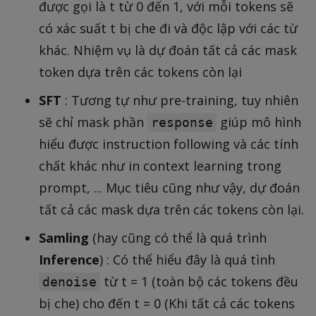
a
được gọi là t từ 0 đến 1, với mỗi tokens sẽ
\
t
ri
có xác suất t bị che đi và độc lập với các từ
a
g
khác. Nhiệm vụ là dự đoán tất cả các mask
}
h
token dựa trên các tokens còn lại
(
t)
x
.
SFT
: Tương tự như pre-training, tuy nhiên
)
sẽ chỉ mask phần
giúp mô hình
response
\l
hiểu được instruction following và các tính
o
chất khác như in context learning trong
g
prompt, ... Mục tiêu cũng như vậy, dự đoán
(
p
tất cả các mask dựa trên các tokens còn lại.
_
Samling
(hay cũng có thể là quá trình
\
Inference
) : Có thể hiểu đây là quá tình
t
h
từ t = 1 (toàn bộ các tokens đều
denoise
e
bị che) cho đến t = 0 (Khi tất cả các tokens