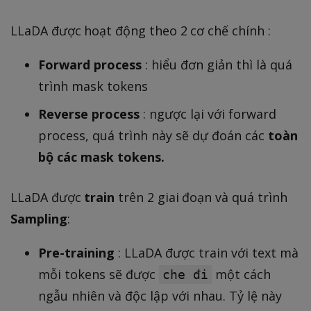
}
_
\
(
{
d
LLaDA được hoạt động theo 2 cơ chế chính :
x
x
o
))
}
Forward process
: hiểu đơn giản thì là quá
ts
-
P
,
trình mask tokens
\
(
x
Reverse process
: ngược lại với forward
s
x
_
u
process, quá trình này sẽ dự đoán các
toàn
)
{i
m
\l
-
bộ các mask tokens.
_
o
1
{
g
}
LLaDA được
train
trên 2 giai đoạn và quá trình
x
Q
^
Sampling
:
}
(
{
p
x
(
Pre-training
: LLaDA được train với text mà
_
)
n
mỗi tokens sẽ được
một cách
che đi
{
)
ngẫu nhiên và độc lập với nhau. Tỷ lệ này
d
}