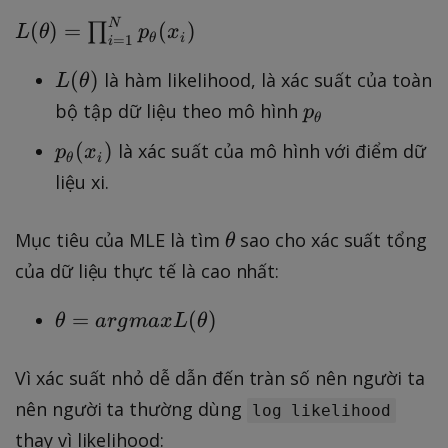
d
\
L
N
(
)
=
(
)
∏
L
θ
p
x
θ
i
=
1
a
t
i
(
t
h
L
(
)
\
là hàm likelihood, là xác suất của toàn
L
θ
a
e
(
t
p
bộ tập dữ liệu theo mô hình
p
}
t
θ
\
h
_
(
a
p
(
)
là xác suất của mô hình với điểm dữ
p
x
t
e
{
θ
i
x
}
_
h
liệu xi.
t
\
)
(
{
e
a
t
x
\
t
)
\
h
Mục tiêu của MLE là tìm
sao cho xác suất tổng
θ
)
t
a
=
t
e
của dữ liệu thực tế là cao nhất:
h
)
\
h
t
e
p
e
a
\
=
(
)
θ
a
r
g
ma
xL
θ
t
r
t
}
t
a
o
a
h
Vì xác suất nhỏ dễ dẫn đến tràn số nên người ta
}
d
e
(
nên người ta thường dùng
log likelihood
_
t
x
thay vì likelihood:
{i