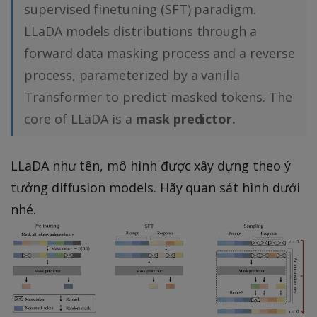
))
supervised finetuning (SFT) paradigm.
t
}
{
LLaDA models distributions through a
a
P
(
}
(
forward data masking process and a reverse
n
(
x
)
process, parameterized by a vanilla
x
)
}
Transformer to predict masked tokens. The
)
\l
\
core of LLaDA is a
mask predictor.
\l
o
m
o
g
id
g
P
x
LLaDA như tên, mô hình được xây dựng theo ý
(
(
_
tưởng diffusion models. Hãy quan sát hình dưới
p
x
1
nhé.
_
)
^
{
-
{
d
\
(
a
s
n
t
u
)
a
m
},