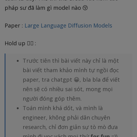
pháp sư đã làm gì model nào 😚
Paper :
Large Language Diffusion Models
Hold up 🖐🏻 :
Trước tiên thì bài viết này chỉ là một
bài viết tham khảo mình tự ngồi đọc
paper, tra chatgpt 😀, bla bla để viết
nên sẽ có nhiều sai sót, mong mọi
người đóng góp thêm.
Toán mình khá dốt, và mình là
engineer, không phải dân chuyên
research, chỉ đơn giản sự tò mò đưa
mình đi vọc vách mọi thứ
for fun
=)).